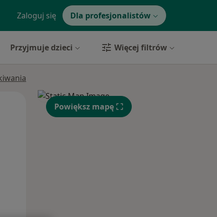
Zaloguj się
Dla profesjonalistów
Przyjmuje dzieci
Więcej filtrów
ukiwania
Pon,
Wt,
Śr,
Powiększ mapę
10 Sie
11 Sie
12 Sie