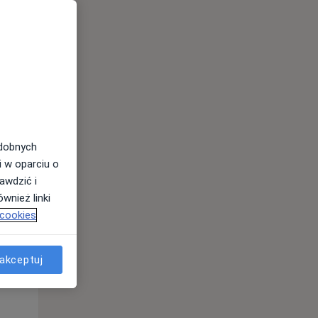
Pon,
Wt,
Śr,
10 Sie
11 Sie
12 Sie
odobnych
i w oparciu o
awdzić i
wnież linki
 cookies
Pon,
Wt,
Śr,
akceptuj
10 Sie
11 Sie
12 Sie