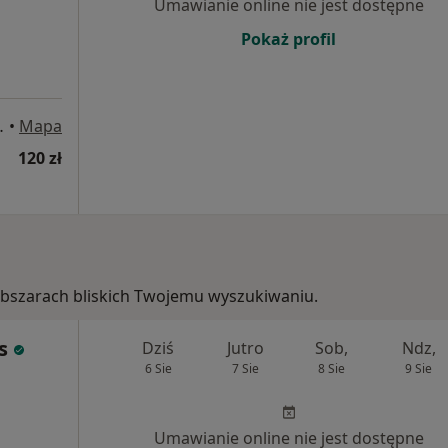
Umawianie online nie jest dostępne
Pokaż profil
Bielsko-Biała
•
Mapa
120 zł
w obszarach bliskich Twojemu wyszukiwaniu.
s
Dziś
Jutro
Sob,
Ndz,
6 Sie
7 Sie
8 Sie
9 Sie
Umawianie online nie jest dostępne