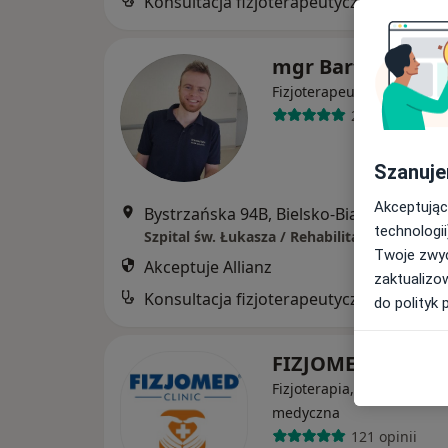
Konsultacja fizjoterapeutyczna
mgr Bartosz Szru
·
Więcej
Fizjoterapeuta
23 opinie
Szanuje
Akceptując
Bystrzańska 94B, Bielsko-Biała
•
Mapa
technologii
Szpital św. Łukasza / Rehabilitacja św. Łuka
Twoje zwyc
Akceptuje Allianz
zaktualizo
Konsultacja fizjoterapeutyczna
do polityk 
FIZJOMED CLINI
Fizjoterapia, Rehabilitacja
medyczna
121 opinii