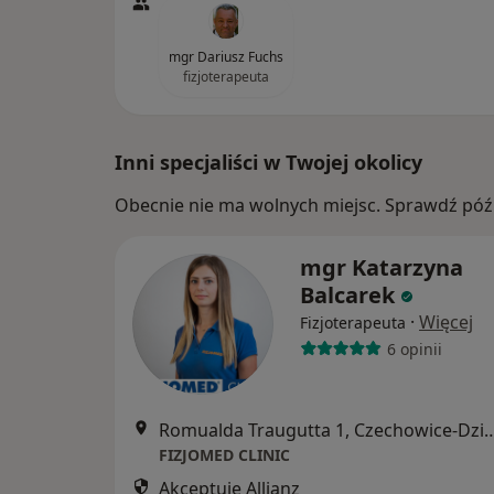
mgr Dariusz Fuchs
fizjoterapeuta
Inni specjaliści w Twojej okolicy
Obecnie nie ma wolnych miejsc. Sprawdź późn
mgr Katarzyna
Balcarek
·
Więcej
Fizjoterapeuta
6 opinii
Romualda Traugutta 1, Czechow
FIZJOMED CLINIC
Akceptuje Allianz