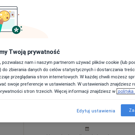
180 zł
ba
Dziś
Jutro
Sob,
Ndz,
6 Sie
7 Sie
8 Sie
9 Sie
Umawianie online nie jest dostępne
my Twoją prywatność
Poproś o wizytę
, pozwalasz nam i naszym partnerom używać plików cookie (lub p
) do zbierania danych do celów statystycznych i dostarczania treśc
sza
zaje przeglądania stron internetowych. W każdej chwili możesz spr
wać swoje preferencje w ustawieniach. W ustawieniach znajdziesz ró
170 zł
prywatności stron trzecich. Więcej informacji znajdziesz w
polityka
C
Dziś
Jutro
Sob,
Ndz,
Za
Edytuj ustawienia
6 Sie
7 Sie
8 Sie
9 Sie