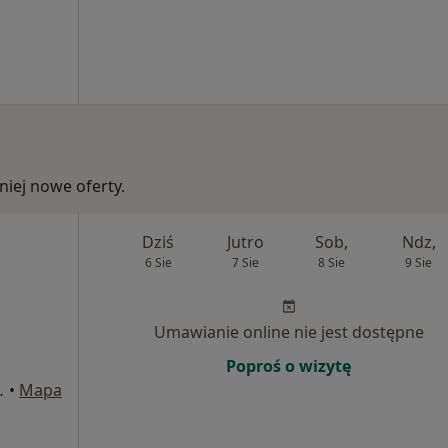
iej nowe oferty.
Dziś
Jutro
Sob,
Ndz,
6 Sie
7 Sie
8 Sie
9 Sie
Umawianie online nie jest dostępne
Poproś o wizytę
ice-Dziedzice
•
Mapa