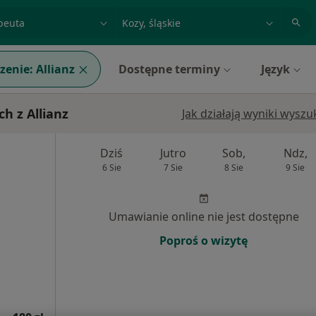
acja, badanie lub nazwisko
miasto lub dzielnica
zenie:
Allianz
Dostępne terminy
Język
h z Allianz
Jak działają wyniki wysz
Dziś
Jutro
Sob,
Ndz,
6 Sie
7 Sie
8 Sie
9 Sie
Umawianie online nie jest dostępne
Poproś o wizytę