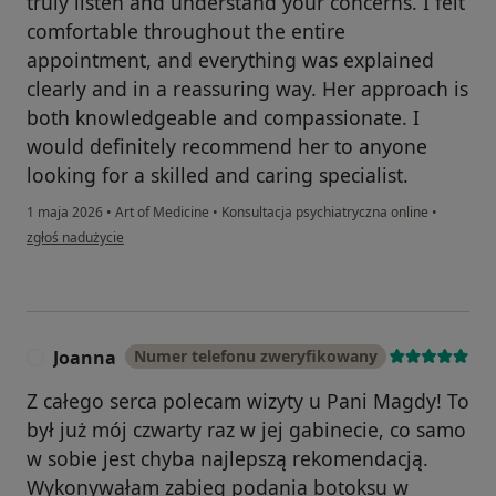
truly listen and understand your concerns. I felt
comfortable throughout the entire
appointment, and everything was explained
clearly and in a reassuring way. Her approach is
both knowledgeable and compassionate. I
would definitely recommend her to anyone
looking for a skilled and caring specialist.
1 maja 2026
•
Art of Medicine
•
Konsultacja psychiatryczna online
•
w opinii użytkownika Ayk
zgłoś nadużycie
Joanna
Numer telefonu zweryfikowany
J
Z całego serca polecam wizyty u Pani Magdy! To
był już mój czwarty raz w jej gabinecie, co samo
w sobie jest chyba najlepszą rekomendacją.
Wykonywałam zabieg podania botoksu w