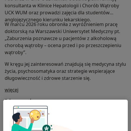
konsultanta w Klinice Hepatologii i Chorób Wątroby
UCK WUM oraz prowadzi zajęcia dla studentów
anglojęzycznego kierunku lekarskiego.
W marcu 2026 roku obroniła z wyróżnieniem pracę
doktorską na Warszawski Uniwersytet Medyczny pt.
„Zaburzenia poznawcze u pacjentów z alkoholową
chorobą wątroby – ocena przed i po przeszczepieniu
wątroby”.
W kręgu jej zainteresowań znajdują się medycyna stylu
życia, psychosomatyka oraz strategie wspierające
długowieczność i zdrowe starzenie się.
O mnie
więcej
Zakres porad
Psychiatria
Główne obszary pomocy
Depresja
Schizofrenia
Nerwica