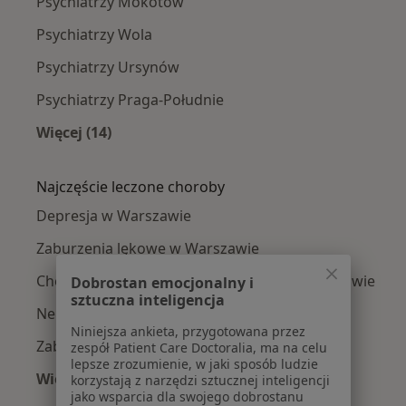
Psychiatrzy Mokotów
Psychiatrzy Wola
Psychiatrzy Ursynów
Psychiatrzy Praga-Południe
Więcej (14)
Więcej w kategorii: Psychiatrzy w pobliżu
Najczęście leczone choroby
Depresja w Warszawie
Zaburzenia lękowe w Warszawie
Choroba afektywna dwubiegunowa w Warszawie
Dobrostan emocjonalny i
sztuczna inteligencja
Nerwica w Warszawie
Niniejsza ankieta, przygotowana przez
Zaburzenia osobowości w Warszawie
zespół Patient Care Doctoralia, ma na celu
lepsze zrozumienie, w jaki sposób ludzie
Więcej (15)
korzystają z narzędzi sztucznej inteligencji
jako wsparcia dla swojego dobrostanu
Więcej w kategorii: Najczęście leczone chorob