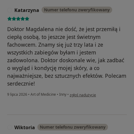
Katarzyna
Numer telefonu zweryfikowany
K
Doktor Magdalena nie dość, że jest przemiłą i
ciepłą osobą, to jeszcze jest świetnym
fachowcem. Znamy się już trzy lata i ze
wszystkich zabiegów byłam i jestem
zadowolona. Doktor doskonale wie, jak zadbać
o wygląd i kondycję mojej skóry, a co
najważniejsze, bez sztucznych efektów. Polecam
serdecznie!
w opinii użytkownika Katarzyna
9 lipca 2026
•
Art of Medicine
•
Inny
•
zgłoś nadużycie
Wiktoria
Numer telefonu zweryfikowany
W