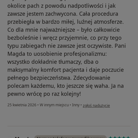
okolice pach z powodu nadpotliwości i jak
zawsze jestem zachwycona. Cała procedura
przebiegła w bardzo miłej, luźnej atmosferze.
Co dla mnie najważniejsze – było całkowicie
bezboleśnie i wręcz przyjemnie, co przy tego
typu zabiegach nie zawsze jest oczywiste. Pani
Magda to uosobienie profesjonalizmu:
wszystko dokładnie tłumaczy, dba o
maksymalny komfort pacjenta i daje poczucie
pełnego bezpieczeństwa. Zdecydowanie
polecam każdemu, kto jeszcze się waha. Ja na
pewno wrócę po raz kolejny!
w opinii użytkownika Joanna
25 kwietnia 2026
•
W innym miejscu
•
Inny
•
zgłoś nadużycie