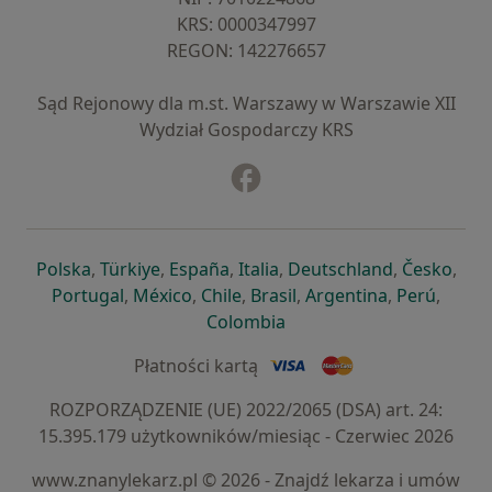
KRS: ⁠0000347997
REGON: ⁠142276657
Sąd Rejonowy dla m.st. Warszawy w Warszawie XII
Wydział Gospodarczy KRS
Facebook
otwiera się w nowej karcie
otwiera się w nowej karcie
otwiera się w nowej karcie
otwiera się w nowej karcie
otwiera się w nowej karci
otwiera się
otwi
Polska
,
Türkiye
,
España
,
Italia
,
Deutschland
,
Česko
,
otwiera się w nowej karcie
otwiera się w nowej karcie
otwiera się w nowej karcie
otwiera się w nowej kar
otwiera się 
otwier
Portugal
,
México
,
Chile
,
Brasil
,
Argentina
,
Perú
,
otwiera się w nowej karc
Colombia
Płatności kartą
ROZPORZĄDZENIE (UE) 2022/2065 (DSA) art. 24:
15.395.179 użytkowników/miesiąc - Czerwiec 2026
www.znanylekarz.pl © 2026 - Znajdź lekarza i umów