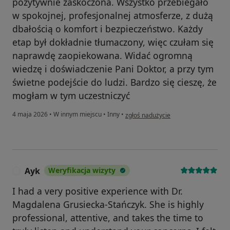
pozytywnie zaskoczona. Wszystko przebiegało
w spokojnej, profesjonalnej atmosferze, z dużą
dbałością o komfort i bezpieczeństwo. Każdy
etap był dokładnie tłumaczony, więc czułam się
naprawdę zaopiekowana. Widać ogromną
wiedzę i doświadczenie Pani Doktor, a przy tym
świetne podejście do ludzi. Bardzo się cieszę, że
mogłam w tym uczestniczyć
w opinii użytkownika A.I
4 maja 2026
•
W innym miejscu
•
Inny
•
zgłoś nadużycie
Ayk
Weryfikacja wizyty
A
I had a very positive experience with Dr.
Magdalena Grusiecka-Stańczyk. She is highly
professional, attentive, and takes the time to