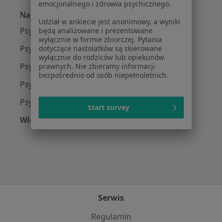
emocjonalnego i zdrowia psychicznego.
Najpopularniejsze ubezpieczenia
Udział w ankiecie jest anonimowy, a wyniki
Psychiatrzy z Medicover w Warszawie
będą analizowane i prezentowane
wyłącznie w formie zbiorczej. Pytania
Psychiatrzy z Allianz w Warszawie
dotyczące nastolatków są skierowane
wyłącznie do rodziców lub opiekunów
Psychiatrzy z INTER Polska w Warszawie
prawnych. Nie zbieramy informacji
bezpośrednio od osób niepełnoletnich.
Psychiatrzy z Signal Iduna w Warszawie
Psychiatrzy z Compensa w Warszawie
Start survey
Więcej (6)
Więcej w kategorii: Najpopularniejsze ubezpie
Serwis
Regulamin