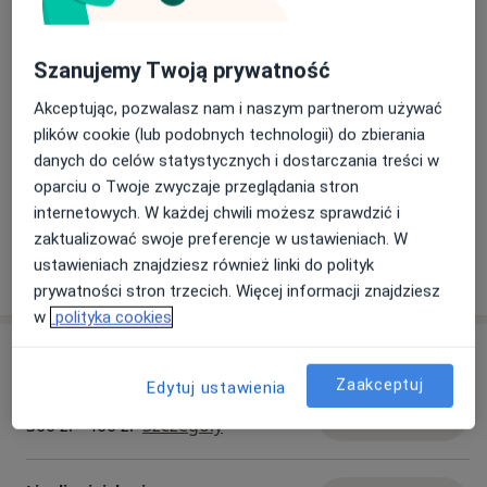
a11y_
Zaburzenia lękowe
Zaburzenia psychiczne
+20
Szanujemy Twoją prywatność
Pacjenci których przyjmuję
Dorośli (Tylko pod niektórymi adresami)
Akceptując, pozwalasz nam i naszym partnerom używać
plików cookie (lub podobnych technologii) do zbierania
Rodzaje konsultacji
danych do celów statystycznych i dostarczania treści w
Stacjonarne
Zobacz lokalizacje (2)
oparciu o Twoje zwyczaje przeglądania stron
Konsultacje online
Zobacz kalendarz online
internetowych. W każdej chwili możesz sprawdzić i
zaktualizować swoje preferencje w ustawieniach. W
ustawieniach znajdziesz również linki do polityk
Pokaż więcej
o doświadczeniu
prywatności stron trzecich. Więcej informacji znajdziesz
w
polityka cookies
Usługi i ceny
Zaakceptuj
Edytuj ustawienia
Konsultacja psychiatryczna
Umów wizytę
300 zł - 400 zł
Szczegóły