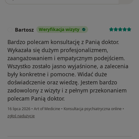
Bartosz
Weryfikacja wizyty
B
Bardzo polecam konsultację z Panią doktor.
Wykazała się dużym profesjonalizmem,
zaangażowaniem i empatycznym podejściem.
Wszystko zostało jasno wyjaśnione, a zalecenia
były konkretne i pomocne. Widać duże
doświadczenie oraz wiedzę. Jestem bardzo
zadowolony z wizyty i z pełnym przekonaniem
polecam Panią doktor.
16 lipca 2026
•
Art of Medicine
•
Konsultacja psychiatryczna online
•
w opinii użytkownika Bartosz
zgłoś nadużycie