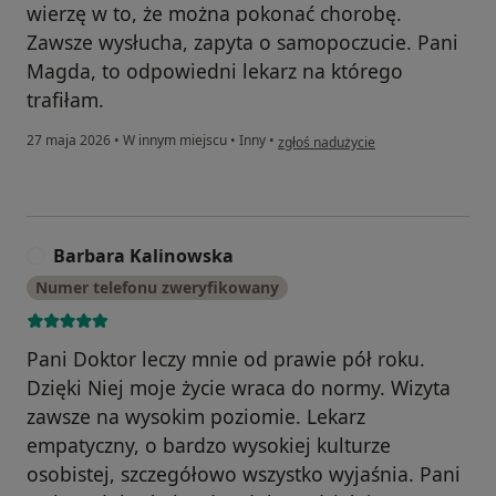
wierzę w to, że można pokonać chorobę.
Zawsze wysłucha, zapyta o samopoczucie. Pani
Magda, to odpowiedni lekarz na którego
trafiłam.
w opinii użytkownika Sylwia
27 maja 2026
•
W innym miejscu
•
Inny
•
zgłoś nadużycie
Barbara Kalinowska
B
Numer telefonu zweryfikowany
Pani Doktor leczy mnie od prawie pół roku.
Dzięki Niej moje życie wraca do normy. Wizyta
zawsze na wysokim poziomie. Lekarz
empatyczny, o bardzo wysokiej kulturze
osobistej, szczegółowo wszystko wyjaśnia. Pani