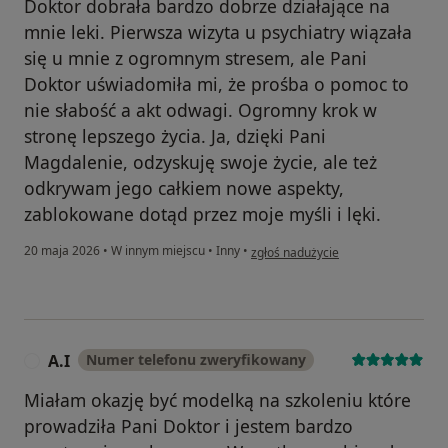
Doktor dobrała bardzo dobrze działające na
mnie leki. Pierwsza wizyta u psychiatry wiązała
się u mnie z ogromnym stresem, ale Pani
Doktor uświadomiła mi, że prośba o pomoc to
nie słabość a akt odwagi. Ogromny krok w
stronę lepszego życia. Ja, dzięki Pani
Magdalenie, odzyskuję swoje życie, ale też
odkrywam jego całkiem nowe aspekty,
zablokowane dotąd przez moje myśli i lęki.
w opinii użytkownika Barbara Kalin
20 maja 2026
•
W innym miejscu
•
Inny
•
zgłoś nadużycie
A.I
Numer telefonu zweryfikowany
A
Miałam okazję być modelką na szkoleniu które
prowadziła Pani Doktor i jestem bardzo