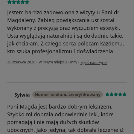
Jestem bardzo zadowolona z wizyty u Pani dr
Magdaleny. Zabieg powiększania ust został
wykonany z precyzją oraz wyczuciem estetyki.
Usta wyglądają naturalnie i są dokładnie takie,
jak chciałam. Z całego serca polecam każdemu,
kto szuka profesjonalizmu i doświadczenia.
w opinii użytkownika Wiktoria
20 czerwca 2026
•
W innym miejscu
•
Inny
•
zgłoś nadużycie
Sylwia
Numer telefonu zweryfikowany
S
Pani Magda jest bardzo dobrym lekarzem.
Szybko mi dobrała odpowiednie leki, które
pomagają i nie mają dużych skutków
ubocznych. Jako jedyna, tak dobrała leczenie iż