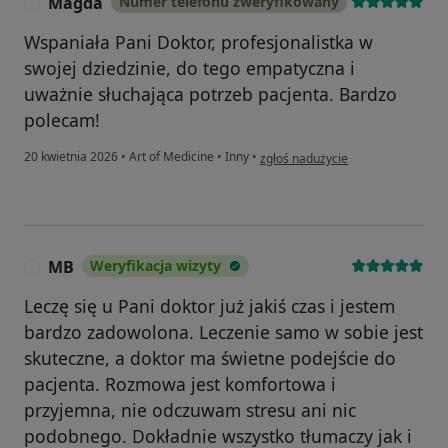
Magda
Numer telefonu zweryfikowany
M
Wspaniała Pani Doktor, profesjonalistka w
swojej dziedzinie, do tego empatyczna i
uważnie słuchająca potrzeb pacjenta. Bardzo
polecam!
w opinii użytkownika Magda
20 kwietnia 2026
•
Art of Medicine
•
Inny
•
zgłoś nadużycie
MB
Weryfikacja wizyty
M
Leczę się u Pani doktor już jakiś czas i jestem
bardzo zadowolona. Leczenie samo w sobie jest
skuteczne, a doktor ma świetne podejście do
pacjenta. Rozmowa jest komfortowa i
przyjemna, nie odczuwam stresu ani nic
podobnego. Dokładnie wszystko tłumaczy jak i