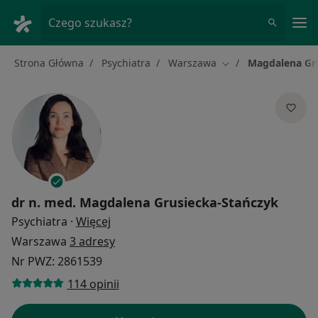
Me
Czego szukasz?
Strona Główna
Psychiatra
Warszawa
Magdalena Gr
Zmień miasto
dr n. med.
Magdalena Grusiecka-Stańczyk
O specjalizacjach
Psychiatra
·
Więcej
Warszawa
3 adresy
Nr PWZ: 2861539
114 opinii