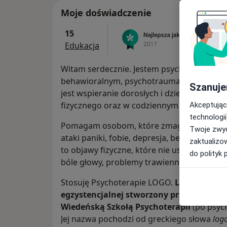
Moje doświadczenie
15
Edukacja
Witam serdecznie. Jestem psychoterapeut
behawioralnym, psychotraumatologiem, c
Szanuje
jest wspieranie dorosłych i dzieci w popraw
fizycznego oraz w codziennym funkcjonow
Akceptując
technologii
Pomagam osobom, które zmagają się z trudn
Twoje zwyc
ataki paniki, fobie, depresja, bezsenność 
zaktualizo
to objawy fizyczne, które nie ustępują mim
do polityk 
bóle głowy, problemy trawienne, zaburzeni
Stosuję Psychoterapie LOGO.
Logoterapia
egzystencjalnej stworzony przez Viktora
Wiedeńską Szkołą Psychoterapii
(po psych
Jej nazwa pochodzi od greckiego słowa
log