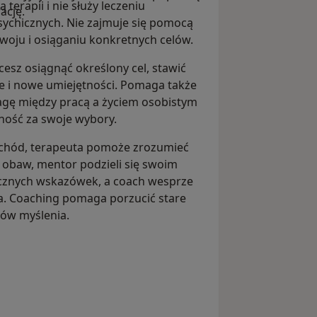
 terapii i nie służy leczeniu
ację.
ychicznych. Nie zajmuje się pomocą
zwoju i osiąganiu konkretnych celów.
esz osiągnąć określony cel, stawić
e i nowe umiejętności. Pomaga także
agę między pracą a życiem osobistym
ność za swoje wybory.
mochód, terapeuta pomoże zrozumieć
 obaw, mentor podzieli się swoim
ycznych wskazówek, a coach wesprze
a. Coaching pomaga porzucić stare
ców myślenia.