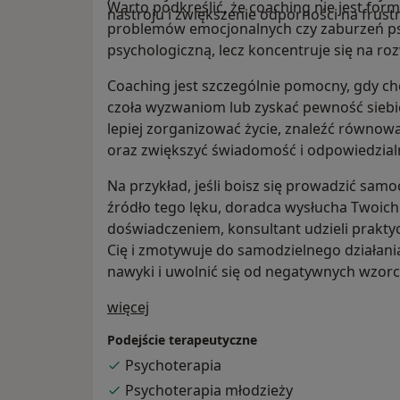
Warto podkreślić, że coaching nie jest formą
nastroju i zwiększenie odporności na frustr
problemów emocjonalnych czy zaburzeń ps
psychologiczną, lecz koncentruje się na ro
Coaching jest szczególnie pomocny, gdy chc
czoła wyzwaniom lub zyskać pewność siebi
lepiej zorganizować życie, znaleźć równow
oraz zwiększyć świadomość i odpowiedzial
Na przykład, jeśli boisz się prowadzić sa
źródło tego lęku, doradca wysłucha Twoich
doświadczeniem, konsultant udzieli prakt
Cię i zmotywuje do samodzielnego działani
nawyki i uwolnić się od negatywnych wzor
O mnie
więcej
Podejście terapeutyczne
Psychoterapia
Psychoterapia młodzieży