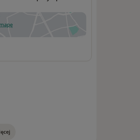
 mapę
wiera się w nowej karcie
ęcej
adresie