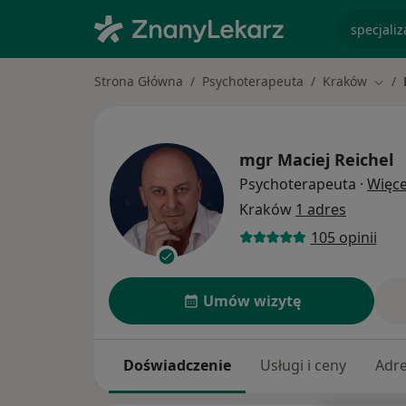
specjaliz
Strona Główna
Psychoterapeuta
Kraków
Zmie
mgr
Maciej Reichel
Psychoterapeuta
·
Więce
Kraków
1 adres
105 opinii
Umów wizytę
Doświadczenie
Usługi i ceny
Adr