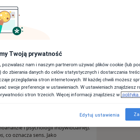
ą LOGO, terapeutą poznawczo-
oachem oraz mediatorem. Moim celem
my Twoją prywatność
ie ich zdrowia psychicznego i
aniu.
, pozwalasz nam i naszym partnerom używać plików cookie (lub p
) do zbierania danych do celów statystycznych i dostarczania treśc
ościami takimi jak nerwice, lęki,
zaje przeglądania stron internetowych. W każdej chwili możesz spr
czy dolegliwości psychosomatyczne. Są
wać swoje preferencje w ustawieniach. W ustawieniach znajdziesz ró
o tradycyjnego leczenia, na przykład
prywatności stron trzecich. Więcej informacji znajdziesz w
polityka
a krążenia czy neurologiczne.
to
nurt psychoterapii
Za
Edytuj ustawienia
 Frankla, często nazywany Trzecią
oanalizie i psychologii indywidualnej).
os
, co oznacza sens. Jako