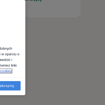
odobnych
i w oparciu o
awdzić i
wnież linki
 cookies
akceptuj