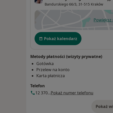
Bandurskiego 66/3,
31-515
Kraków
Powiększ
ot
Dostępność
Pokaż kalendarz
Metody płatności (wizyty prywatne)
Gotówka
Przelew na konto
Karta płatnicza
Telefon
12 370...
Pokaż numer telefonu
Pokaż wi
o 