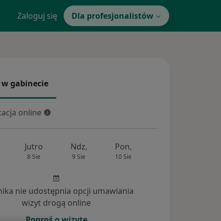
Zaloguj się
Dla profesjonalistów
 w gabinecie
 gabinecie
acja online
cja online
Jutro
Ndz,
Pon,
Wt,
Śr,
8 Sie
9 Sie
10 Sie
11 Sie
12 Si
inika nie udostępnia opcji umawiania
tania (76)
wizyt drogą online
Poproś o wizytę