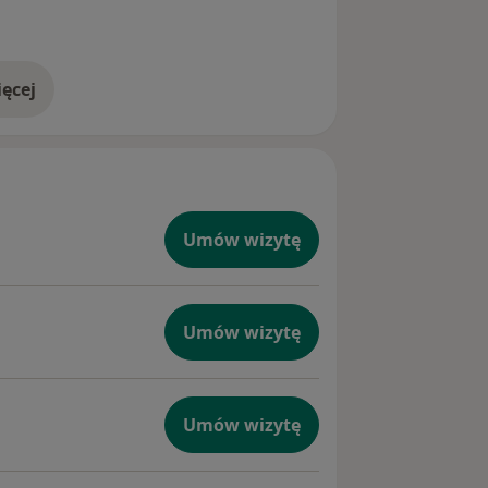
ęcej
doświadczeniu
Umów wizytę
Umów wizytę
Umów wizytę