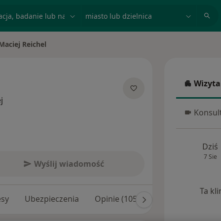
acja, badanie lub nazwisko
miasto lub dzielnica
Maciej Reichel
ń miasto
Wizyta
Wizyta w
O specjalizacjach
j
Konsult
Konsulta
Dziś
7 Sie
Wyślij wiadomość
Ta kl
esy
Ubezpieczenia
Opinie (105)
Odpowiedzi na py