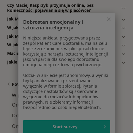
Czy Maciej Kasprzyk przyjmuje online, bez
konieczności pojawiania się w placówce?
Jak Maciej Kasprzyk akceptuje płatności po wizycie?
Dobrostan emocjonalny i
sztuczna inteligencja
W jakich językach konsultuje Maciej Kasprzyk?
Jak Maciej Kasprzyk umawia wizyty?
Niniejsza ankieta, przygotowana przez
zespół Patient Care Doctoralia, ma na celu
W jakich godzinach przyjmuje Maciej Kasprzyk?
lepsze zrozumienie, w jaki sposób ludzie
Maciej Kasprzyk: co mówią pacjenci?
korzystają z narzędzi sztucznej inteligencji
jako wsparcia dla swojego dobrostanu
Jakie ubezpieczenia akceptuje Maciej Kasprzyk?
emocjonalnego i zdrowia psychicznego.
Udział w ankiecie jest anonimowy, a wyniki
będą analizowane i prezentowane
Powiązane wyszukiwania
wyłącznie w formie zbiorczej. Pytania
dotyczące nastolatków są skierowane
W pobliżu Gniezna
wyłącznie do rodziców lub opiekunów
prawnych. Nie zbieramy informacji
Ortopedzi w Poznaniu
bezpośrednio od osób niepełnoletnich.
Ortopedzi w Swarzędzu
Ortopedzi w Wrześni
Start survey