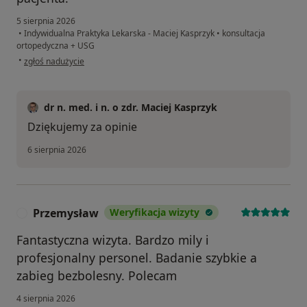
5 sierpnia 2026
•
Indywidualna Praktyka Lekarska - Maciej Kasprzyk
•
konsultacja
ortopedyczna + USG
w opinii użytkownika Danuta
•
zgłoś nadużycie
dr n. med. i n. o zdr. Maciej Kasprzyk
Dziękujemy za opinie
6 sierpnia 2026
Przemysław
Weryfikacja wizyty
P
Fantastyczna wizyta. Bardzo mily i
profesjonalny personel. Badanie szybkie a
zabieg bezbolesny. Polecam
4 sierpnia 2026