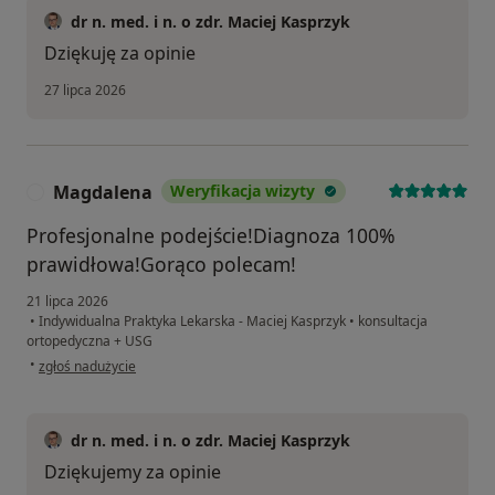
dr n. med. i n. o zdr. Maciej Kasprzyk
Dziękuję za opinie
27 lipca 2026
Magdalena
Weryfikacja wizyty
M
Profesjonalne podejście!Diagnoza 100%
prawidłowa!Gorąco polecam!
21 lipca 2026
•
Indywidualna Praktyka Lekarska - Maciej Kasprzyk
•
konsultacja
ortopedyczna + USG
w opinii użytkownika Magdalena
•
zgłoś nadużycie
dr n. med. i n. o zdr. Maciej Kasprzyk
Dziękujemy za opinie