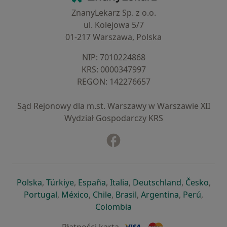
ZnanyLekarz Sp. z o.o.
ul. Kolejowa 5/7
01-217 Warszawa, Polska
NIP: ⁠7010224868
KRS: ⁠0000347997
REGON: ⁠142276657
Sąd Rejonowy dla m.st. Warszawy w Warszawie XII
Wydział Gospodarczy KRS
Facebook
otwiera się w nowej karcie
otwiera się w nowej karcie
otwiera się w nowej karcie
otwiera się w nowej karcie
otwiera się w nowej karci
otwiera się
otwi
Polska
,
Türkiye
,
España
,
Italia
,
Deutschland
,
Česko
,
otwiera się w nowej karcie
otwiera się w nowej karcie
otwiera się w nowej karcie
otwiera się w nowej kar
otwiera się 
otwier
Portugal
,
México
,
Chile
,
Brasil
,
Argentina
,
Perú
,
otwiera się w nowej karc
Colombia