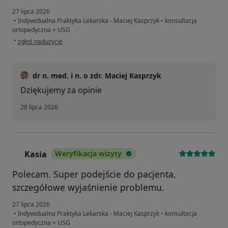
27 lipca 2026
•
Indywidualna Praktyka Lekarska - Maciej Kasprzyk
•
konsultacja
ortopedyczna + USG
w opinii użytkownika Marta
•
zgłoś nadużycie
dr n. med. i n. o zdr. Maciej Kasprzyk
Dziękujemy za opinie
28 lipca 2026
Kasia
Weryfikacja wizyty
K
Polecam. Super podejście do pacjenta,
szczegółowe wyjaśnienie problemu.
27 lipca 2026
•
Indywidualna Praktyka Lekarska - Maciej Kasprzyk
•
konsultacja
ortopedyczna + USG