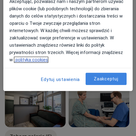
Akceptując, pozwalasz nam i naszym partnerom używać
a11y_sr_more_diseases
USG stawów
+7
plików cookie (lub podobnych technologii) do zbierania
danych do celów statystycznych i dostarczania treści w
Pacjenci których przyjmuję
oparciu o Twoje zwyczaje przeglądania stron
Dorośli (Tylko pod niektórymi adresami)
internetowych. W każdej chwili możesz sprawdzić i
Dzieci (Tylko pod niektórymi adresami)
zaktualizować swoje preferencje w ustawieniach. W
ustawieniach znajdziesz również linki do polityk
Rodzaje konsultacji
prywatności stron trzecich. Więcej informacji znajdziesz
Stacjonarne
Zobacz lokalizacje (2)
w
polityka cookies
Konsultacje online
Zobacz kalendarz online
Zaakceptuj
Edytuj ustawienia
Zdjęcia i filmy