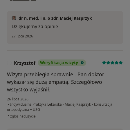
dr n. med. i n. o zdr. Maciej Kasprzyk
Dziękujemy za opinie
27 lipca 2026
Krzysztof
Weryfikacja wizyty
K
Wizyta przebiegła sprawnie . Pan doktor
wykazał się dużą empatią. Szczegółowo
wszystko wyjaśnił.
26 lipca 2026
•
Indywidualna Praktyka Lekarska - Maciej Kasprzyk
•
konsultacja
ortopedyczna + USG
w opinii użytkownika Krzysztof
•
zgłoś nadużycie