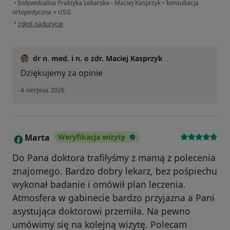
•
Indywidualna Praktyka Lekarska - Maciej Kasprzyk
•
konsultacja
ortopedyczna + USG
w opinii użytkownika Przemysław
•
zgłoś nadużycie
dr n. med. i n. o zdr. Maciej Kasprzyk
Dziękujemy za opinie
4 sierpnia 2026
Marta
Weryfikacja wizyty
M
Do Pana doktora trafiłyśmy z mamą z polecenia
znajomego. Bardzo dobry lekarz, bez pośpiechu
wykonał badanie i omówił plan leczenia.
Atmosfera w gabinecie bardzo przyjazna a Pani
asystująca doktorowi przemiła. Na pewno
umówimy się na kolejną wizytę. Polecam