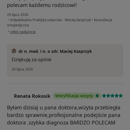
polecam każdemu rodzicowi!
20 lipca 2026
•
Indywidualna Praktyka Lekarska - Maciej Kasprzyk
•
konsultacja
ortopedyczna
w opinii użytkownika Iryna Lanetska
•
zgłoś nadużycie
dr n. med. i n. o zdr. Maciej Kasprzyk
Dziękuję za opinie
20 lipca 2026
Renata Rokosik
Weryfikacja wizyty
R
Byłam dzisiaj u pana doktora,wizyta przebiegła
bardzo sprawnie,profesjonalne podejście pana
doktora ,szybka diagnoza BARDZO POLECAM