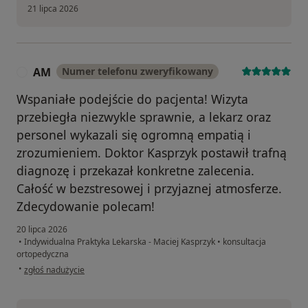
21 lipca 2026
AM
Numer telefonu zweryfikowany
A
Wspaniałe podejście do pacjenta! Wizyta
przebiegła niezwykle sprawnie, a lekarz oraz
personel wykazali się ogromną empatią i
zrozumieniem. Doktor Kasprzyk postawił trafną
diagnozę i przekazał konkretne zalecenia.
Całość w bezstresowej i przyjaznej atmosferze.
Zdecydowanie polecam!
20 lipca 2026
•
Indywidualna Praktyka Lekarska - Maciej Kasprzyk
•
konsultacja
ortopedyczna
w opinii użytkownika AM
•
zgłoś nadużycie