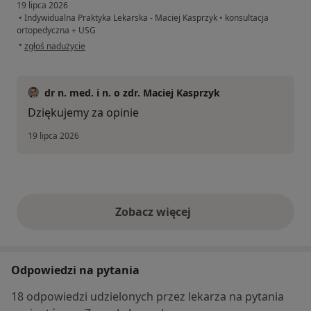
19 lipca 2026
•
Indywidualna Praktyka Lekarska - Maciej Kasprzyk
•
konsultacja
ortopedyczna + USG
w opinii użytkownika Renata Rokosik
•
zgłoś nadużycie
dr n. med. i n. o zdr. Maciej Kasprzyk
Dziękujemy za opinie
19 lipca 2026
Zobacz więcej
opinie powyżej
Odpowiedzi na pytania
18 odpowiedzi udzielonych przez lekarza na pytania