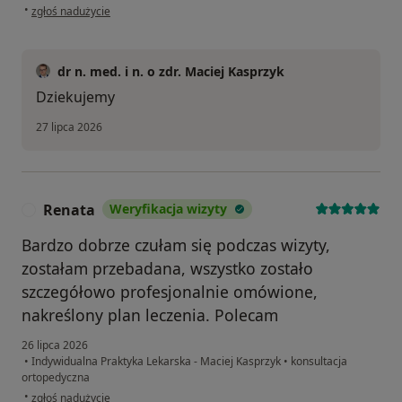
w opinii użytkownika Kasia
•
zgłoś nadużycie
dr n. med. i n. o zdr. Maciej Kasprzyk
Dziekujemy
27 lipca 2026
Renata
Weryfikacja wizyty
R
Bardzo dobrze czułam się podczas wizyty,
zostałam przebadana, wszystko zostało
szczegółowo profesjonalnie omówione,
nakreślony plan leczenia. Polecam
26 lipca 2026
•
Indywidualna Praktyka Lekarska - Maciej Kasprzyk
•
konsultacja
ortopedyczna
w opinii użytkownika Renata
•
zgłoś nadużycie