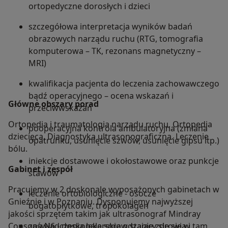
ortopedyczne dorosłych i dzieci
szczegółowa interpretacja wyników badań
obrazowych narządu ruchu (RTG, tomografia
komputerowa – TK, rezonans magnetyczny –
MRI)
kwalifikacja pacjenta do leczenia zachowawczego
bądź operacyjnego – ocena wskazań i
Główne obszary porad
przeciwwskazań
Ortopedia i traumatologia narządu ruchu, Ortopedia
pooperacyjna kontrola ambulatoryjna (zmiana
dziecięca, Diagnostyka ultrasonograficzna. Leczenie
opatrunku, usunięcie szwów, usunięcie gipsu itp.)
bólu.
iniekcje dostawowe i okołostawowe oraz punkcje
Gabinet i zespół
stawów
Pracujemy w 2 doskonale wyposażonych gabinetach w
leczenie ortobiologiczne - osocze
Gnieźnie i w Poznaniu. Dysponujemy najwyższej
bogatopłytkowe, tropokolagen
jakości sprzętem takim jak ultrasonograf Mindray
Consona N6 - doskonale sprawdzający się się w tam,
zaświadczenia lekarskie o stanie zdrowia i