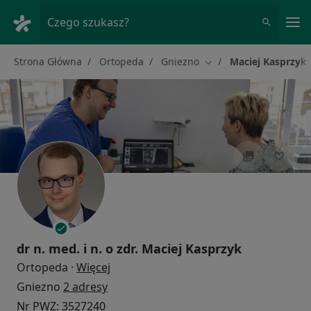
Me
Czego szukasz?
Strona Główna
Ortopeda
Gniezno
Maciej Kasprzyk
Zmień miasto
dr n. med. i n. o zdr.
Maciej Kasprzyk
O specjalizacjach
Ortopeda
·
Więcej
Gniezno
2 adresy
Nr PWZ: 3527240