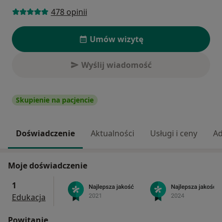
478 opinii
Umów wizytę
Wyślij wiadomość
Skupienie na pacjencie
Doświadczenie
Aktualności
Usługi i ceny
Ad
Moje doświadczenie
1
Edukacja
Powitanie