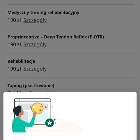
Medyczny trening rehabilitacyjny
190 zł
Szczegóły
Proprioceptive – Deep Tendon Reflex (P-DTR)
190 zł
Szczegóły
Rehabilitacja
190 zł
Szczegóły
Taping (plastrowanie)
Od 60 zł
Szczegóły
+ 2 usługi
W jaki sposób ustalane są ceny?