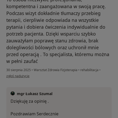
kompetentna i zaangażowana w swoją pracę.
Podczas wizyt dokładnie tłumaczy przebieg
terapii, cierpliwie odpowiada na wszystkie
pytania i dobiera ćwiczenia indywidualnie do
potrzeb pacjenta. Dzięki wsparciu szybko
zauważyłam poprawę stanu zdrowia, brak
dolegliwości bólowych oraz uchronił mnie
przed operacją . To specjalista, któremu można
w pełni zaufać
30 sierpnia 2025
•
Warsztat Zdrowia Fizjoterapia
•
rehabilitacja
•
w opinii użytkownika Kamila
zgłoś nadużycie
mgr Łukasz Szumal
Dziękuję za opinię .
Pozdrawiam Serdecznie