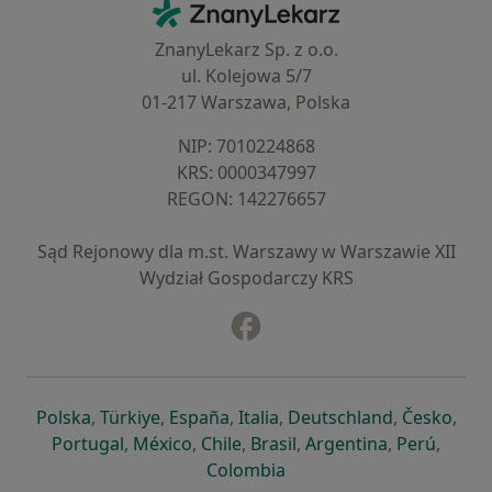
ZnanyLekarz - Strona główna
ZnanyLekarz Sp. z o.o.
ul. Kolejowa 5/7
01-217 Warszawa, Polska
NIP: ⁠7010224868
KRS: ⁠0000347997
REGON: ⁠142276657
Sąd Rejonowy dla m.st. Warszawy w Warszawie XII
Wydział Gospodarczy KRS
Facebook
otwiera się w nowej karcie
otwiera się w nowej karcie
otwiera się w nowej karcie
otwiera się w nowej karcie
otwiera się w nowej karci
otwiera się
otwi
Polska
,
Türkiye
,
España
,
Italia
,
Deutschland
,
Česko
,
otwiera się w nowej karcie
otwiera się w nowej karcie
otwiera się w nowej karcie
otwiera się w nowej kar
otwiera się 
otwier
Portugal
,
México
,
Chile
,
Brasil
,
Argentina
,
Perú
,
otwiera się w nowej karc
Colombia