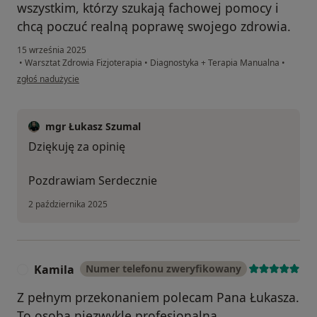
wszystkim, którzy szukają fachowej pomocy i
chcą poczuć realną poprawę swojego zdrowia.
15 września 2025
•
Warsztat Zdrowia Fizjoterapia
•
Diagnostyka + Terapia Manualna
•
w opinii użytkownika Kasia C
zgłoś nadużycie
mgr Łukasz Szumal
Dziękuję za opinię
Pozdrawiam Serdecznie
2 października 2025
Kamila
Numer telefonu zweryfikowany
K
Z pełnym przekonaniem polecam Pana Łukasza.
To osoba niezwykle profesjonalna,