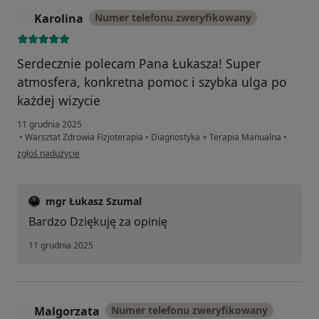
Karolina
Numer telefonu zweryfikowany
K
Serdecznie polecam Pana Łukasza! Super
atmosfera, konkretna pomoc i szybka ulga po
każdej wizycie
11 grudnia 2025
•
Warsztat Zdrowia Fizjoterapia
•
Diagnostyka + Terapia Manualna
•
w opinii użytkownika Karolina
zgłoś nadużycie
mgr Łukasz Szumal
Bardzo Dziękuję za opinię
11 grudnia 2025
Malgorzata
Numer telefonu zweryfikowany
M