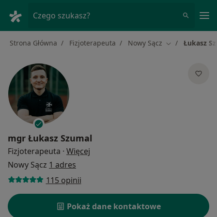
Me
Czego szukasz?
Strona Główna
Fizjoterapeuta
Nowy Sącz
Łukasz S
Zmień miasto
mgr
Łukasz Szumal
O specjalizacjach
Fizjoterapeuta
·
Więcej
Nowy Sącz
1 adres
115 opinii
Pokaż dane kontaktowe