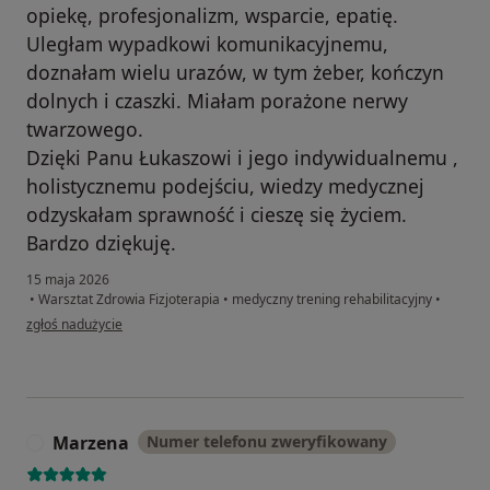
opiekę, profesjonalizm, wsparcie, epatię.
Uległam wypadkowi komunikacyjnemu,
doznałam wielu urazów, w tym żeber, kończyn
dolnych i czaszki. Miałam porażone nerwy
twarzowego.
Dzięki Panu Łukaszowi i jego indywidualnemu ,
holistycznemu podejściu, wiedzy medycznej
odzyskałam sprawność i cieszę się życiem.
Bardzo dziękuję.
15 maja 2026
•
Warsztat Zdrowia Fizjoterapia
•
medyczny trening rehabilitacyjny
•
w opinii użytkownika Halina
zgłoś nadużycie
Marzena
Numer telefonu zweryfikowany
M