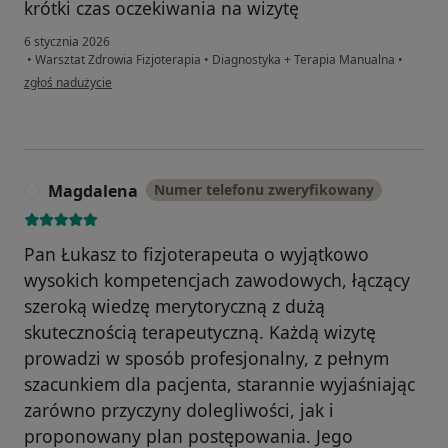
krótki czas oczekiwania na wizytę
6 stycznia 2026
•
Warsztat Zdrowia Fizjoterapia
•
Diagnostyka + Terapia Manualna
•
w opinii użytkownika Łukasz
zgłoś nadużycie
Magdalena
Numer telefonu zweryfikowany
M
Pan Łukasz to fizjoterapeuta o wyjątkowo
wysokich kompetencjach zawodowych, łączący
szeroką wiedzę merytoryczną z dużą
skutecznością terapeutyczną. Każdą wizytę
prowadzi w sposób profesjonalny, z pełnym
szacunkiem dla pacjenta, starannie wyjaśniając
zarówno przyczyny dolegliwości, jak i
proponowany plan postępowania. Jego