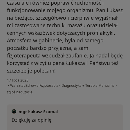
czasu ale również poprawić ruchomość i
funkcjonowanie mojego organizmu. Pan Łukasz
na bieżąco, szczegółowo i cierpliwie wyjaśniał
mi zastosowane techniki masażu oraz udzielał
cennych wskazówek dotyczących profilaktyki.
Atmosfera w gabinecie, była od samego
początku bardzo przyjazna, a sam
fizjoterapeuta wzbudzał zaufanie. Ja nadal będę
korzystać z wizyt u pana Łukasza i Państwu też
szczerze je polecam!
17 lipca 2025
•
Warsztat Zdrowia Fizjoterapia
•
Diagnostyka + Terapia Manualna
•
w opinii użytkownika Renata Zielińska
zgłoś nadużycie
mgr Łukasz Szumal
Dziękuję za opinię