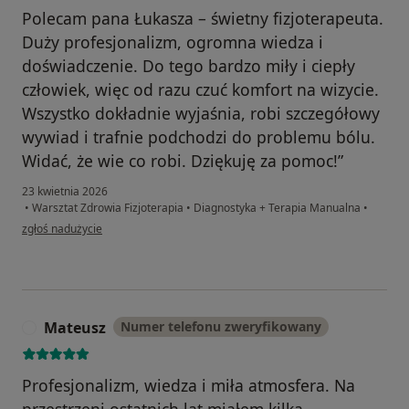
Polecam pana Łukasza – świetny fizjoterapeuta.
Duży profesjonalizm, ogromna wiedza i
doświadczenie. Do tego bardzo miły i ciepły
człowiek, więc od razu czuć komfort na wizycie.
Wszystko dokładnie wyjaśnia, robi szczegółowy
wywiad i trafnie podchodzi do problemu bólu.
Widać, że wie co robi. Dziękuję za pomoc!”
23 kwietnia 2026
•
Warsztat Zdrowia Fizjoterapia
•
Diagnostyka + Terapia Manualna
•
w opinii użytkownika Marzena
zgłoś nadużycie
Mateusz
Numer telefonu zweryfikowany
M
Profesjonalizm, wiedza i miła atmosfera. Na