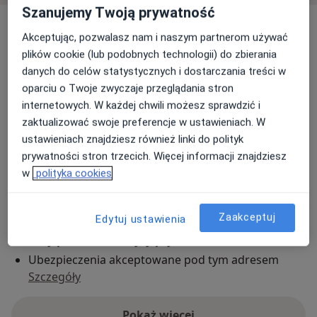
Szanujemy Twoją prywatność
Adres
Akceptując, pozwalasz nam i naszym partnerom używać
plików cookie (lub podobnych technologii) do zbierania
Warsztat Zdrowia Fizjoterapia
danych do celów statystycznych i dostarczania treści w
Aleje Piłsudskiego 104b,
33-300
Nowy Sącz
oparciu o Twoje zwyczaje przeglądania stron
internetowych. W każdej chwili możesz sprawdzić i
Powiększ mapę
zaktualizować swoje preferencje w ustawieniach. W
otwiera się w nowej karcie
ustawieniach znajdziesz również linki do polityk
prywatności stron trzecich. Więcej informacji znajdziesz
Dostępność
W tym gabinecie nie można umawiać wizyt przez
w
polityka cookies
internet
Co mam zrobić w tej sytuacji?
Zaakceptuj
Edytuj ustawienia
Metody płatności (wizyty prywatne)
Ubezpieczenia akceptowane pod tym adresem
Szczegóły
Pokaż więcej