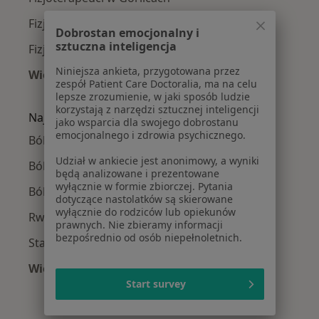
Fizjoterapeuci w Brzesku
Dobrostan emocjonalny i
sztuczna inteligencja
Fizjoterapeuci w Krynicy-Zdroju
Niniejsza ankieta, przygotowana przez
Więcej (14)
zespół Patient Care Doctoralia, ma na celu
Więcej w kategorii: W pobliżu Nowego Sącza
lepsze zrozumienie, w jaki sposób ludzie
korzystają z narzędzi sztucznej inteligencji
Najczęście leczone choroby
jako wsparcia dla swojego dobrostanu
emocjonalnego i zdrowia psychicznego.
Bóle kręgosłupa w Nowym Sączu
Udział w ankiecie jest anonimowy, a wyniki
Ból barku w Nowym Sączu
będą analizowane i prezentowane
wyłącznie w formie zbiorczej. Pytania
Ból biodra w Nowym Sączu
dotyczące nastolatków są skierowane
wyłącznie do rodziców lub opiekunów
Rwa kulszowa w Nowym Sączu
prawnych. Nie zbieramy informacji
bezpośrednio od osób niepełnoletnich.
Stany pourazowe w Nowym Sączu
Więcej (15)
Start survey
Więcej w kategorii: Najczęście leczone chorob