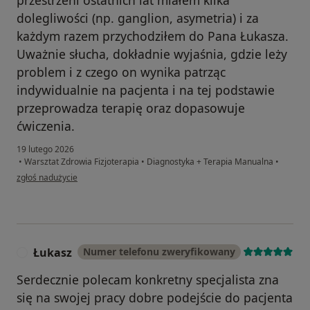
przestrzeni ostatnich lat miałem kilka
dolegliwości (np. ganglion, asymetria) i za
każdym razem przychodziłem do Pana Łukasza.
Uważnie słucha, dokładnie wyjaśnia, gdzie leży
problem i z czego on wynika patrząc
indywidualnie na pacjenta i na tej podstawie
przeprowadza terapię oraz dopasowuje
ćwiczenia.
19 lutego 2026
•
Warsztat Zdrowia Fizjoterapia
•
Diagnostyka + Terapia Manualna
•
w opinii użytkownika Mateusz
zgłoś nadużycie
Łukasz
Numer telefonu zweryfikowany
Ł
Serdecznie polecam konkretny specjalista zna
się na swojej pracy dobre podejście do pacjenta