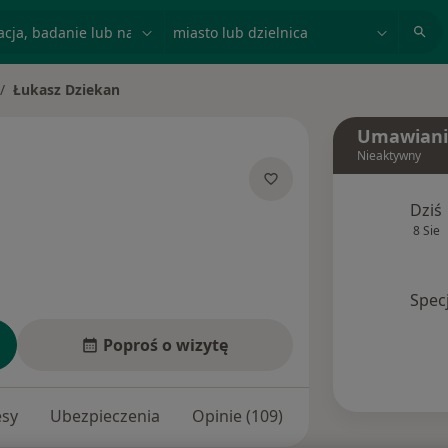
acja, badanie lub nazwisko
miasto lub dzielnica
Łukasz Dziekan
ień miasto
Umawiani
Nieaktywny
O specjalizacjach
Dziś
8 Sie
Spec
Poproś o wizytę
esy
Ubezpieczenia
Opinie (109)