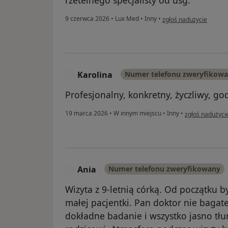
w opinii użytkownika E
9 czerwca 2026
•
Lux Med
•
Inny
•
zgłoś nadużycie
Karolina
Numer telefonu zweryfikow
K
Profesjonalny, konkretny, życzliwy, g
w opinii użytko
19 marca 2026
•
W innym miejscu
•
Inny
•
zgłoś nadużyci
Ania
Numer telefonu zweryfikowany
A
Wizyta z 9-letnią córką. Od początku 
małej pacjentki. Pan doktor nie baga
dokładne badanie i wszystko jasno tłu