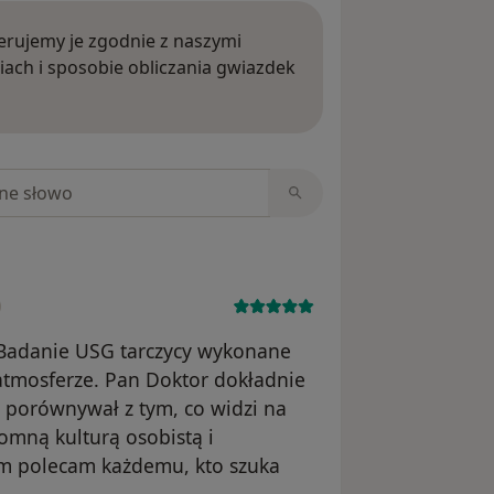
rujemy je zgodnie z naszymi
iach i sposobie obliczania gwiazdek
ięcej o opiniach
niach
. Badanie USG tarczycy wykonane
 atmosferze. Pan Doktor dokładnie
, porównywał z tym, co widzi na
omną kulturą osobistą i
m polecam każdemu, kto szuka