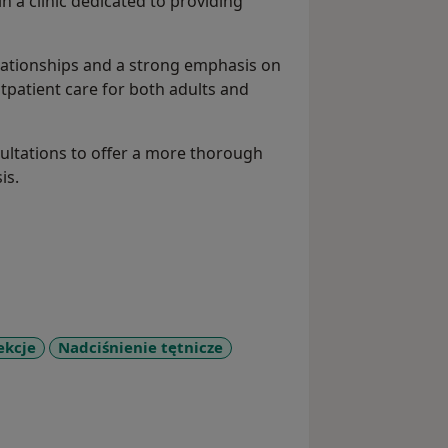
n a clinic dedicated to providing
elationships and a strong emphasis on
tpatient care for both adults and
ultations to offer a more thorough
is.
ekcje
Nadciśnienie tętnicze