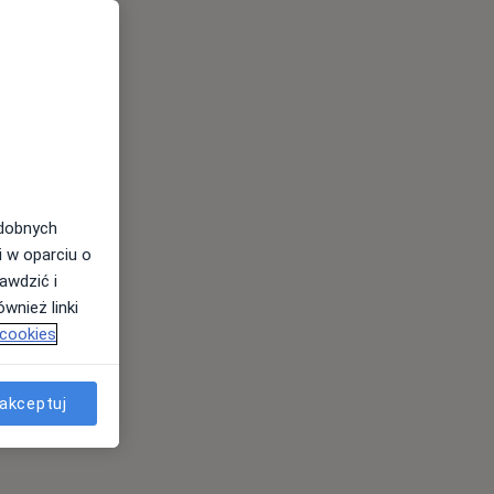
odobnych
i w oparciu o
awdzić i
wnież linki
 cookies
akceptuj