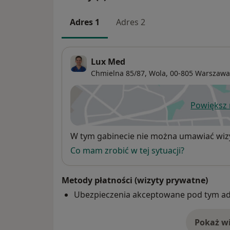
Adres 1
Adres 2
Lux Med
Chmielna 85/87,
Wola
, 00-805
Warszawa
Powiększ
ot
Dostępność
W tym gabinecie nie można umawiać wizy
Co mam zrobić w tej sytuacji?
Metody płatności (wizyty prywatne)
Ubezpieczenia akceptowane pod tym a
Pokaż wi
o 