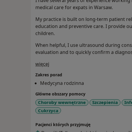
I have several years of experience working i
medical care for expats in Warsaw.
My practice is built on long-term patient r
education and preventive care. I provide ou
children.
When helpful, I use ultrasound during cons
evaluation and to quickly confirm a diagnos
O mnie
więcej
Zakres porad
Medycyna rodzinna
Główne obszary pomocy
Choroby wewnętrzne
Szczepienia
Inf
Cukrzyca
Pacjenci których przyjmuję