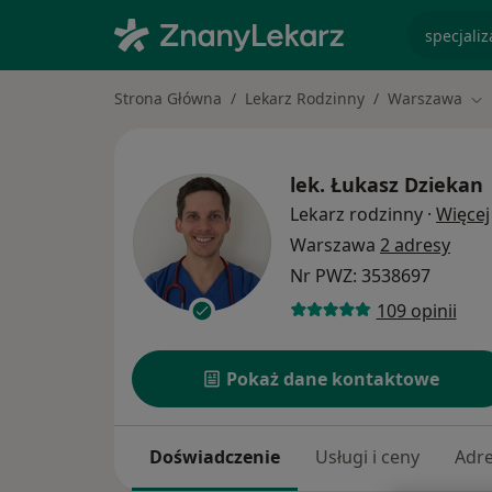
specjaliz
Strona Główna
Lekarz Rodzinny
Warszawa
Zm
lek.
Łukasz Dziekan
Lekarz rodzinny
·
Więcej
Warszawa
2 adresy
Nr PWZ: 3538697
109 opinii
Pokaż dane kontaktowe
Doświadczenie
Usługi i ceny
Adr