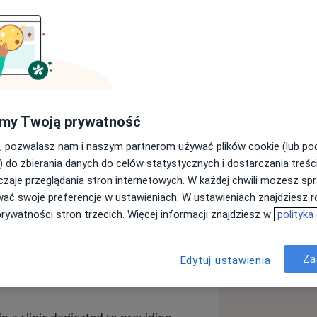
sytetu Medycznego, specjalistą
my Twoją prywatność
rzez PTU ultrasonografistą.
, pozwalasz nam i naszym partnerom używać plików cookie (lub p
wałych relacji z pacjentami oraz
) do zbierania danych do celów statystycznych i dostarczania treśc
 i profilaktyce. Mam doświadczenie w
zaje przeglądania stron internetowych. W każdej chwili możesz spr
ćmi.
wać swoje preferencje w ustawieniach. W ustawieniach znajdziesz ró
prywatności stron trzecich. Więcej informacji znajdziesz w
polityka
rzystuję badanie USG, aby poszerzyć
żliwić szybkie rozpoczęcie leczenia.
Za
Edytuj ustawienia
 Warsaw, a specialist in family