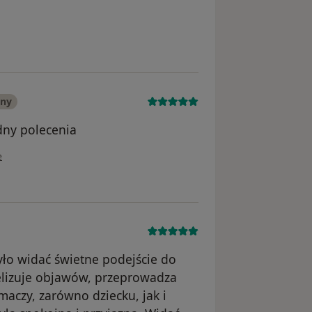
dyta
any
odny polecenia
wnika Karolina
e
było widać świetne podejście do
telizuje objawów, przeprowadza
maczy, zarówno dziecku, jak i