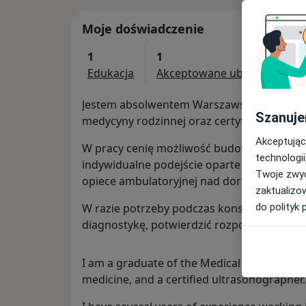
Moje doświadczenie
1
1
Edukacja
Akceptowane ubezpieczenia
Jestem absolwentem Warszawskiego Uniwer
Szanuje
medycyny rodzinnej oraz certyfikowanym p
Akceptując
W pracy cenię możliwość budowania długotr
technologii
indywidualne podejście oparte na edukacji
Twoje zwyc
opiece ambulatoryjnej nad dorosłymi i dzie
zaktualizo
do polityk 
W razie potrzeby podczas konsultacji wyko
diagnostykę, potwierdzić rozpoznanie i umo
I am a graduate of the Medical University of
medicine, and a certified ultrasonographer.