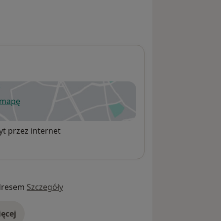
 mapę
wiera się w nowej karcie
t przez internet
dresem
Szczegóły
ęcej
adresie