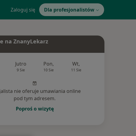
Zaloguj się
Dla profesjonalistów
e na ZnanyLekarz
Jutro
Pon,
Wt,
Śr,
Czw
9 Sie
10 Sie
11 Sie
12 Sie
13 Si
jalista nie oferuje umawiania online
pod tym adresem.
Poproś o wizytę