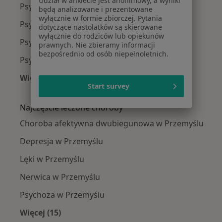
Udział w ankiecie jest anonimowy, a wyniki
Psychiatrzy w Przeworsku
będą analizowane i prezentowane
wyłącznie w formie zbiorczej. Pytania
Psychiatrzy w Sanoku
dotyczące nastolatków są skierowane
wyłącznie do rodziców lub opiekunów
Psychiatrzy w Łańcucie
prawnych. Nie zbieramy informacji
bezpośrednio od osób niepełnoletnich.
Psychiatrzy w Ustrzykach Dolnych
Więcej (5)
Start survey
Więcej w kategorii: W pobliżu Przemyśla
Najczęście leczone choroby
Choroba afektywna dwubiegunowa w Przemyślu
Depresja w Przemyślu
Lęki w Przemyślu
Nerwica w Przemyślu
Psychoza w Przemyślu
Więcej (15)