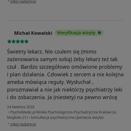
•
zgłoś nadużycie
Michał Kowalski
Weryfikacja wizyty
M
Świetny lekarz. Nie czułem się (mimo
zażenowania samym sobą) żeby lekarz też tak
czuł . Bardzo szczegółowo omówione problemy
i plan działania. Człowiek z sercem a nie kolejna
ameba mówiąca reguły. Wysłuchał ,
porozmawiał a nie jak niektórzy psychiatrzy leki
i do zobaczenia. Ja (niestety) na pewno wrócę
24 kwietnia 2026
•
PsychoMedic.pl Klinika Psychologiczno-Psychiatryczna Kraków (ul.
Mogilska 21)
•
konsultacja psychiatryczna (pierwsza wizyta)
w opinii użytkownika Michał Kowalski
•
zgłoś nadużycie