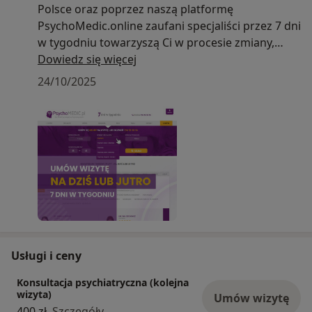
Polsce oraz poprzez naszą platformę
PsychoMedic.online zaufani specjaliści przez 7 dni
w tygodniu towarzyszą Ci w procesie zmiany,
wykorzystując
Dowiedz się więcej
nowoczesne metody leczenia trudności
24/10/2025
psychicznych.
Usługi i ceny
Konsultacja psychiatryczna (kolejna
wizyta)
Umów wizytę
400 zł
Szczegóły