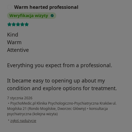
Warm hearted professional
W
Weryfikacja wizyty
Kind
Warm
Attentive
Everything you expect from a professional.
It became easy to opening up about my
condition and explore options for treatment.
7 stycznia 2026
•
PsychoMedic.pl Klinika Psychologiczno-Psychiatryczna Kraków ul.
Mogilska 21 (Rondo Mogilskie, Dworzec Główny)
•
konsultacja
psychiatryczna (kolejna wizyta)
w opinii użytkownika Warm hearted professional
•
zgłoś nadużycie