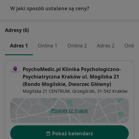
W jaki sposób ustalane są ceny?
Adresy (6)
Adres 1
Online 1
Online 2
Adres 2
Onlin
PsychoMedic.pl Klinika Psychologiczno-
Psychiatryczna Kraków ul. Mogilska 21
(Rondo Mogilskie, Dworzec Główny)
Mogilska 21 CENTRUM,
Grzegórzki
, 31-542
Kraków
Powiększ mapę
otwiera się w nowej karcie
Dostępność
Pokaż kalendarz