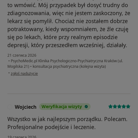
to wmówić. Mój przypadek był dosyć trudny do
zdiagnozowania, więc nie jestem zaskoczony, że
lekarz się pomylił. Chociaż nie zostałem dobrze
potraktowany, kiedy wspomniałem, że źle czuję
się po lekach, które przy realnym episodzie
depresji, który przeszedłem wcześniej, działały.
21 czerwca 2026
•
PsychoMedic.pl Klinika Psychologiczno-Psychiatryczna Kraków (ul.
Mogilska 21)
•
konsultacja psychiatryczna (kolejna wizyta)
w opinii użytkownika Bartosz
•
zgłoś nadużycie
Wojciech
Weryfikacja wizyty
W
Wszystko w jak najlepszym porządku. Polecam.
Profesjonalne podejście i leczenie.
19 czerwca 2026