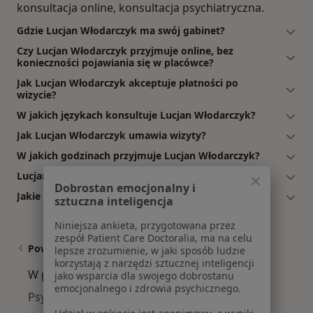
konsultacja online, konsultacja psychiatryczna.
Gdzie Lucjan Włodarczyk ma swój gabinet?
Czy Lucjan Włodarczyk przyjmuje online, bez
konieczności pojawiania się w placówce?
Jak Lucjan Włodarczyk akceptuje płatności po
wizycie?
W jakich językach konsultuje Lucjan Włodarczyk?
Jak Lucjan Włodarczyk umawia wizyty?
W jakich godzinach przyjmuje Lucjan Włodarczyk?
Lucjan Włodarczyk: co mówią pacjenci?
Dobrostan emocjonalny i
Jakie ubezpieczenia akceptuje Lucjan Włodarczyk?
sztuczna inteligencja
Niniejsza ankieta, przygotowana przez
zespół Patient Care Doctoralia, ma na celu
Powiązane wyszukiwania
lepsze zrozumienie, w jaki sposób ludzie
korzystają z narzędzi sztucznej inteligencji
W pobliżu Przemyśla
jako wsparcia dla swojego dobrostanu
emocjonalnego i zdrowia psychicznego.
Psychiatrzy w Jarosławiu