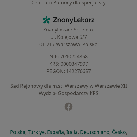
Centrum Pomocy dla Specjalisty
Kontakt
ZnanyLekarz - Strona główna
ZnanyLekarz Sp. z o.o.
ul. Kolejowa 5/7
01-217 Warszawa, Polska
NIP: ⁠7010224868
KRS: ⁠0000347997
REGON: ⁠142276657
Sąd Rejonowy dla m.st. Warszawy w Warszawie XII
Wydział Gospodarczy KRS
Facebook
otwiera się w nowej karcie
otwiera się w nowej karcie
otwiera się w nowej karcie
otwiera się w nowej karcie
otwiera się w nowej karci
otwiera się
otwi
Polska
,
Türkiye
,
España
,
Italia
,
Deutschland
,
Česko
,