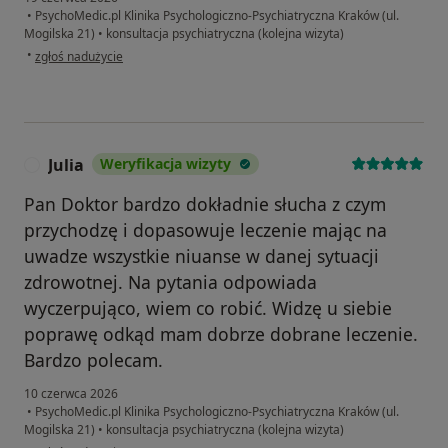
•
PsychoMedic.pl Klinika Psychologiczno-Psychiatryczna Kraków (ul.
Mogilska 21)
•
konsultacja psychiatryczna (kolejna wizyta)
w opinii użytkownika Wojciech
•
zgłoś nadużycie
Julia
Weryfikacja wizyty
J
Pan Doktor bardzo dokładnie słucha z czym
przychodzę i dopasowuje leczenie mając na
uwadze wszystkie niuanse w danej sytuacji
zdrowotnej. Na pytania odpowiada
wyczerpująco, wiem co robić. Widzę u siebie
poprawę odkąd mam dobrze dobrane leczenie.
Bardzo polecam.
10 czerwca 2026
•
PsychoMedic.pl Klinika Psychologiczno-Psychiatryczna Kraków (ul.
Mogilska 21)
•
konsultacja psychiatryczna (kolejna wizyta)
w opinii użytkownika Julia