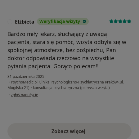
Elżbieta
Weryfikacja wizyty
E
Bardzo miły lekarz, słuchający z uwagą
pacjenta, stara się pomóc, wizyta odbyła się w
spokojnej atmosferze, bez pośpiechu, Pan
doktor odpowiada rzeczowo na wszystkie
pytania pacjenta. Gorąco polecam!!
31 października 2025
•
PsychoMedic.pl Klinika Psychologiczno-Psychiatryczna Kraków (ul.
Mogilska 21)
•
konsultacja psychiatryczna (pierwsza wizyta)
w opinii użytkownika Elżbieta
•
zgłoś nadużycie
Zobacz więcej
opinie powyżej