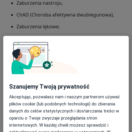
Zaburzenia nastroju,
ChAD (Choroba afektywna dwubiegunowa),
Zaburzenia lękowe,
Fobie,
Napady paniki,
Zaburzenia obsesyjno-kompulsywne,
Zaburzenia związane ze stresem, stres,
Posiada uprawnienia do wystawiania
PTSD – zespół stresu pourazowego,
Szanujemy Twoją prywatność
Zaburzenia dysocjacyjne,
Recept,
Akceptując, pozwalasz nam i naszym partnerom używać
plików cookie (lub podobnych technologii) do zbierania
Zaburzenia psychosomatyczne,
Zwolnień lekarskich ZUS ZLA,
danych do celów statystycznych i dostarczania treści w
oparciu o Twoje zwyczaje przeglądania stron
Zaburzenia osobowości,
Zaświadczeń dotyczących
stanu zdrowia,
internetowych. W każdej chwili możesz sprawdzić i
adopcji, pozwolenia na broń,