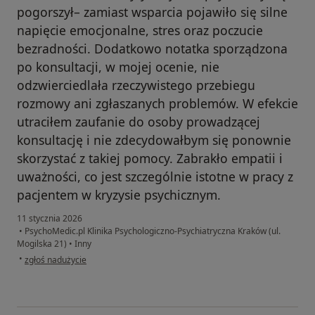
pogorszył– zamiast wsparcia pojawiło się silne
napięcie emocjonalne, stres oraz poczucie
bezradności. Dodatkowo notatka sporządzona
po konsultacji, w mojej ocenie, nie
odzwierciedlała rzeczywistego przebiegu
rozmowy ani zgłaszanych problemów. W efekcie
utraciłem zaufanie do osoby prowadzącej
konsultację i nie zdecydowałbym się ponownie
skorzystać z takiej pomocy. Zabrakło empatii i
uważności, co jest szczególnie istotne w pracy z
pacjentem w kryzysie psychicznym.
11 stycznia 2026
•
PsychoMedic.pl Klinika Psychologiczno-Psychiatryczna Kraków (ul.
Mogilska 21)
•
Inny
w opinii użytkownika M.K.
•
zgłoś nadużycie