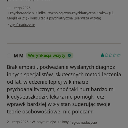
11 lutego 2026
•
PsychoMedic.pl Klinika Psychologiczno-Psychiatryczna Kraków (ul.
Mogilska 21)
•
konsultacja psychiatryczna (pierwsza wizyta)
w opinii użytkownika Ilona
•
zgłoś nadużycie
M M
Weryfikacja wizyty
M
Brak empatii, podważanie wysłanych diagnoz
innych specjalistów, skutecznych metod leczenia
od lat, wiedzenie lepiej w klimacie
psychoanalitycznym, choć taki nurt bardzo mi
kiedyś zaszkodził. lekarz nie pomógł, lecz
wprawił bardziej w zły stan sugerując swoje
teorie osobowościowe. nie polecam!
w opinii użytkownika M M
2 lutego 2026
•
W innym miejscu
•
Inny
•
zgłoś nadużycie