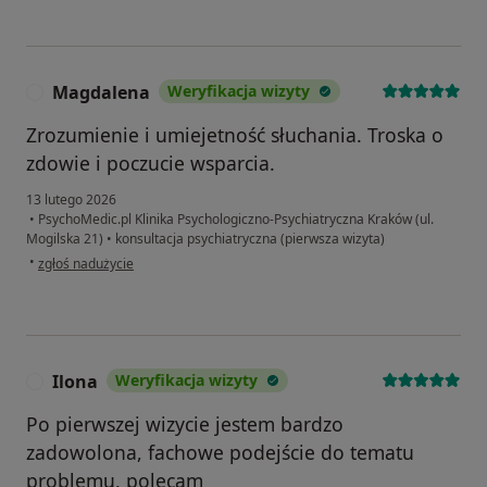
Magdalena
Weryfikacja wizyty
M
Zrozumienie i umiejetność słuchania. Troska o
zdowie i poczucie wsparcia.
13 lutego 2026
•
PsychoMedic.pl Klinika Psychologiczno-Psychiatryczna Kraków (ul.
Mogilska 21)
•
konsultacja psychiatryczna (pierwsza wizyta)
w opinii użytkownika Magdalena
•
zgłoś nadużycie
Ilona
Weryfikacja wizyty
I
Po pierwszej wizycie jestem bardzo
zadowolona, fachowe podejście do tematu
problemu, polecam