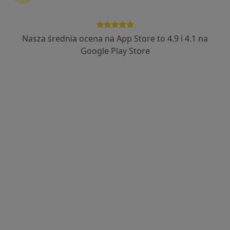
Nasza średnia ocena na App Store to 4.9 i 4.1 na
Google Play Store
Bezpieczne płatności
lek. Grzegorz Szozda
·
Więcej
Psychiatra
121 opinii
Adres
Online
Przemyśl
•
Mapa
Gabinet 2
Konsultacja psychiatryczna
300 zł
Specjalista nie oferuje umawiania online pod tym adresem.
Poproś o wizytę