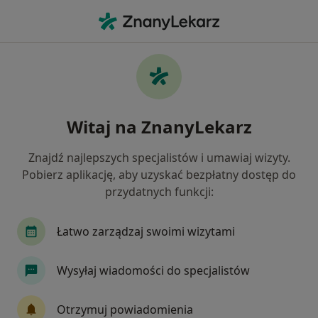
Me
Choroba Afektywna Dwubiegunowa • Przemyśl, podkarpackie
Filtry
• 1
Mapa
Choroba afektywna dwubiegunowa
Witaj na ZnanyLekarz
specjaliści w Przemyślu
Jak działają wyniki wyszukiwania
Znajdź najlepszych specjalistów i umawiaj wizyty.
Pobierz aplikację, aby uzyskać bezpłatny dostęp do
przydatnych funkcji:
Jakiego specjalisty szukasz?
Psychiatra
Psychoterapeuta
Psycholog
Łatwo zarządzaj swoimi wizytami
Wysyłaj wiadomości do specjalistów
Otrzymuj powiadomienia