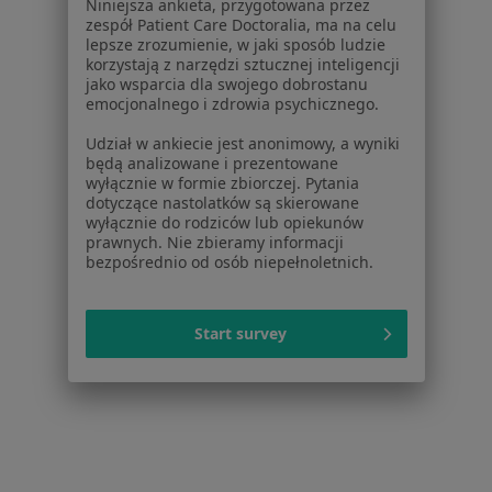
Niniejsza ankieta, przygotowana przez
Choroba Afektywna Dwubiegunowa Specjaliści W
zespół Patient Care Doctoralia, ma na celu
lepsze zrozumienie, w jaki sposób ludzie
Przemyślu
korzystają z narzędzi sztucznej inteligencji
jako wsparcia dla swojego dobrostanu
emocjonalnego i zdrowia psychicznego.
Udział w ankiecie jest anonimowy, a wyniki
będą analizowane i prezentowane
wyłącznie w formie zbiorczej. Pytania
Serwis
dotyczące nastolatków są skierowane
wyłącznie do rodziców lub opiekunów
prawnych. Nie zbieramy informacji
Regulamin
bezpośrednio od osób niepełnoletnich.
Polityka prywatności pacjentów
Polityka prywatności profesjonalistów
Polityka prywatności dla profesjonalistów, których
Start survey
dane pozyskaliśmy samodzielnie
Polityka cookies
Jak działają wyniki wyszukiwania
Dostępność
O nas
Praca
Rekrutujemy!