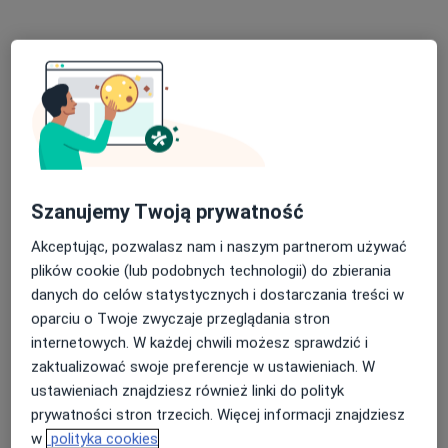
Adama Mickiewicza, Przemyśl
•
Mapa
My Therapy Clinic - wizyta online
Konsultacja psychologiczna
210 zł
Specjalista nie oferuje umawiania online pod tym adresem.
Poproś o wizytę
Szanujemy Twoją prywatność
Akceptując, pozwalasz nam i naszym partnerom używać
plików cookie (lub podobnych technologii) do zbierania
danych do celów statystycznych i dostarczania treści w
oparciu o Twoje zwyczaje przeglądania stron
internetowych. W każdej chwili możesz sprawdzić i
lek. Lucjan Włodarczyk
zaktualizować swoje preferencje w ustawieniach. W
·
Więcej
Psychiatra, Psychoterapeuta
ustawieniach znajdziesz również linki do polityk
47 opinii
prywatności stron trzecich. Więcej informacji znajdziesz
w
polityka cookies