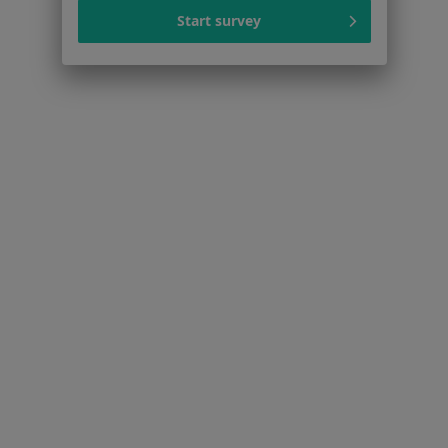
Usługi i zabiegi
Start survey
Choroby
Pomoc
Aplikacje mobilne
Blog dla pacjentów
Dla profesjonalistów
Cennik
Dla lekarzy
Dla placówek medycznych
Noa Notes
nowość
Baza wiedzy
Centrum Pomocy dla Specjalisty
Kontakt
ZnanyLekarz - Strona główna
ZnanyLekarz Sp. z o.o.
ul. Kolejowa 5/7
01-217 Warszawa, Polska