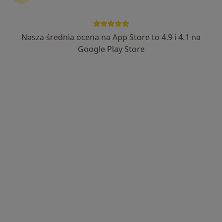
Nasza średnia ocena na App Store to 4.9 i 4.1 na
lek. Lucjan Włodarczyk
Google Play Store
·
Więcej
Psychiatra, Psychoterapeuta
47 opinii
Adres
Online 1
Online 2
Online 3
Opalińskiego 13, Przemyśl
•
Mapa
Oddział Dzienny Psychiatryczny
Konsultacja psychiatryczna
Brak ceny
Specjalista nie oferuje umawiania online pod tym adresem.
Poproś o wizytę