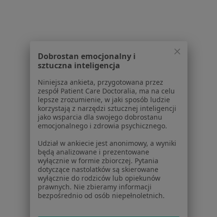
Regulamin
Polityka prywatności pacjentów
Polityka prywatności profesjonalistów
Polityka prywatności dla profesjonalistów, których
Dobrostan emocjonalny i
dane pozyskaliśmy samodzielnie
sztuczna inteligencja
Polityka cookies
Jak działają wyniki wyszukiwania
Niniejsza ankieta, przygotowana przez
zespół Patient Care Doctoralia, ma na celu
Dostępność
lepsze zrozumienie, w jaki sposób ludzie
O nas
korzystają z narzędzi sztucznej inteligencji
Praca
Rekrutujemy!
jako wsparcia dla swojego dobrostanu
emocjonalnego i zdrowia psychicznego.
Partnerzy
Centrum prasowe
Udział w ankiecie jest anonimowy, a wyniki
Kontakt
będą analizowane i prezentowane
wyłącznie w formie zbiorczej. Pytania
Dla pacjentów
dotyczące nastolatków są skierowane
wyłącznie do rodziców lub opiekunów
Lekarze
prawnych. Nie zbieramy informacji
bezpośrednio od osób niepełnoletnich.
Placówki medyczne
Pytania i odpowiedzi