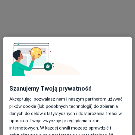
mgr Piotr Rzepka
·
Więcej
Psychoterapeuta
2 opinie
Adres
Online
Szanujemy Twoją prywatność
Stanisława Moniuszki, Przemyśl
•
Mapa
Akceptując, pozwalasz nam i naszym partnerom używać
Pracownia Rozwoju i Psychoterapii
plików cookie (lub podobnych technologii) do zbierania
Konsultacja psychoterapeutyczna
170 zł
danych do celów statystycznych i dostarczania treści w
Specjalista nie oferuje umawiania online pod tym adresem.
oparciu o Twoje zwyczaje przeglądania stron
internetowych. W każdej chwili możesz sprawdzić i
Poproś o wizytę