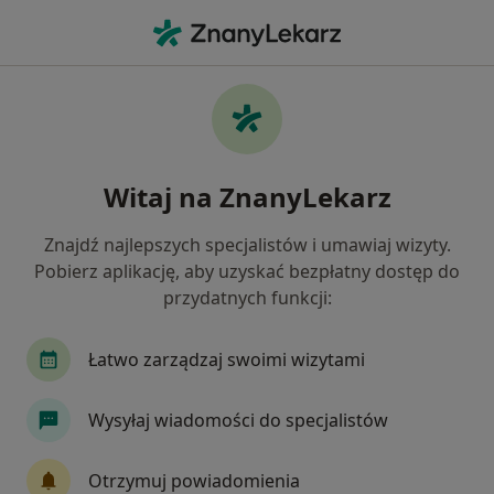
Me
Zespół Stresu Pourazowego • Przemyśl, podkarpackie
Filtry
• 1
Mapa
Zespół stresu pourazowego specjaliści w
Witaj na ZnanyLekarz
Przemyślu
Jak działają wyniki wyszukiwania
Znajdź najlepszych specjalistów i umawiaj wizyty.
Pobierz aplikację, aby uzyskać bezpłatny dostęp do
przydatnych funkcji:
Jakiego specjalisty szukasz?
Psychiatra
Psycholog
Psychoterapeuta
Łatwo zarządzaj swoimi wizytami
Wysyłaj wiadomości do specjalistów
Otrzymuj powiadomienia