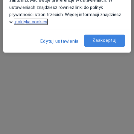
zaktualizować swoje preferencje w ustawieniach. W
ustawieniach znajdziesz również linki do polityk
prywatności stron trzecich. Więcej informacji znajdziesz
w
polityka cookies
Zaakceptuj
Edytuj ustawienia
Oddział Dzienny Psychiatryczny
Opalińskiego 13, Przemyśl
•
Mapa
Konsultacja psychiatryczna
Brak dostępnych specjalistów z wolnymi terminami w tym centrum medycznym.
Pokaż profil