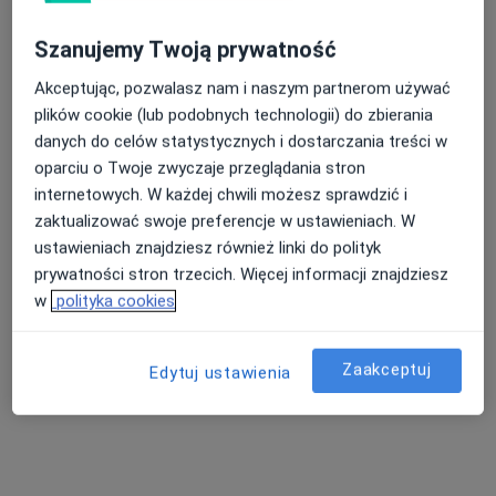
Konsultacja psychiatryczna
Brak ceny
Szanujemy Twoją prywatność
Specjalista nie oferuje umawiania online pod tym adresem.
Akceptując, pozwalasz nam i naszym partnerom używać
Poproś o wizytę
plików cookie (lub podobnych technologii) do zbierania
danych do celów statystycznych i dostarczania treści w
oparciu o Twoje zwyczaje przeglądania stron
internetowych. W każdej chwili możesz sprawdzić i
zaktualizować swoje preferencje w ustawieniach. W
ustawieniach znajdziesz również linki do polityk
prywatności stron trzecich. Więcej informacji znajdziesz
w
polityka cookies
mgr Piotr Rzepka
Zaakceptuj
Edytuj ustawienia
·
Więcej
Psychoterapeuta
2 opinie
Adres
Online