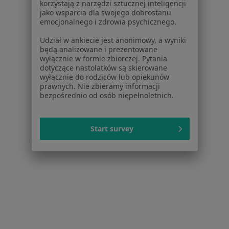
Regulamin
korzystają z narzędzi sztucznej inteligencji
jako wsparcia dla swojego dobrostanu
Polityka prywatności pacjentów
emocjonalnego i zdrowia psychicznego.
Polityka prywatności profesjonalistów
Polityka prywatności dla profesjonalistów, których
Udział w ankiecie jest anonimowy, a wyniki
będą analizowane i prezentowane
dane pozyskaliśmy samodzielnie
wyłącznie w formie zbiorczej. Pytania
Polityka cookies
dotyczące nastolatków są skierowane
Jak działają wyniki wyszukiwania
wyłącznie do rodziców lub opiekunów
prawnych. Nie zbieramy informacji
Dostępność
bezpośrednio od osób niepełnoletnich.
O nas
Praca
Rekrutujemy!
Partnerzy
Start survey
Centrum prasowe
Kontakt
Dla pacjentów
Lekarze
Placówki medyczne
Pytania i odpowiedzi
Usługi i zabiegi