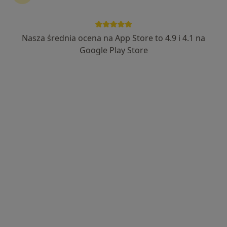
Nasza średnia ocena na App Store to 4.9 i 4.1 na
mgr Magdalena Bukała-Ziaja
Google Play Store
·
Więcej
Psycholog, Psychoterapeuta
125 opinii
Konsultacja psycholog/ Psychoterapia/Badanie
ADHD
Diagnoza spectrum autyzmu -test ADOS
Jedna z najlepiej ocenianych klinik w Polsce
Adres
Online
Adama Mickiewicza, Przemyśl
•
Mapa
My Therapy Clinic - wizyta online
Konsultacja psychologiczna
210 zł