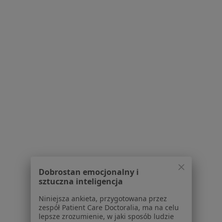
Depresja w Przemyślu
Kryzys emocjonalny w Przemyślu
Lęki w Przemyślu
Bezsenność w Przemyślu
Zaburzenia nastroju w Przemyślu
Więcej (15)
Więcej w kategorii: Schorzenia w Przemyślu
Zaburzenia Osobowości Specjaliści W Przemyślu
Dobrostan emocjonalny i
sztuczna inteligencja
Niniejsza ankieta, przygotowana przez
Serwis
zespół Patient Care Doctoralia, ma na celu
lepsze zrozumienie, w jaki sposób ludzie