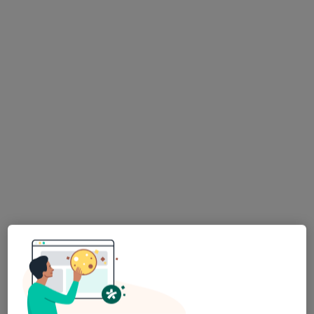
Specjalista nie oferuje umawiania online pod tym adresem.
Poproś o wizytę
lek. Lucjan Włodarczyk
·
Więcej
Psychiatra, Psychoterapeuta
47 opinii
Adres
Online 1
Online 2
Online 3
Opalińskiego 13, Przemyśl
•
Mapa
Oddział Dzienny Psychiatryczny