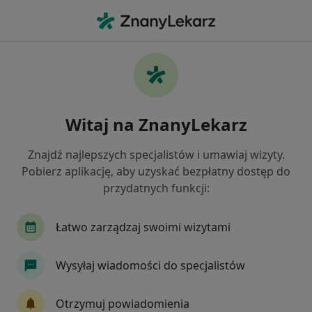
Me
Zaburzenia Osobowości • Przemyśl, podkarpackie
Filtry
• 1
Mapa
Zaburzenia osobowości specjaliści w
Witaj na ZnanyLekarz
Przemyślu
Jak działają wyniki wyszukiwania
Znajdź najlepszych specjalistów i umawiaj wizyty.
Pobierz aplikację, aby uzyskać bezpłatny dostęp do
przydatnych funkcji:
Jakiego specjalisty szukasz?
Psycholog
Psychiatra
Psychoterapeuta
Łatwo zarządzaj swoimi wizytami
Wysyłaj wiadomości do specjalistów
Otrzymuj powiadomienia