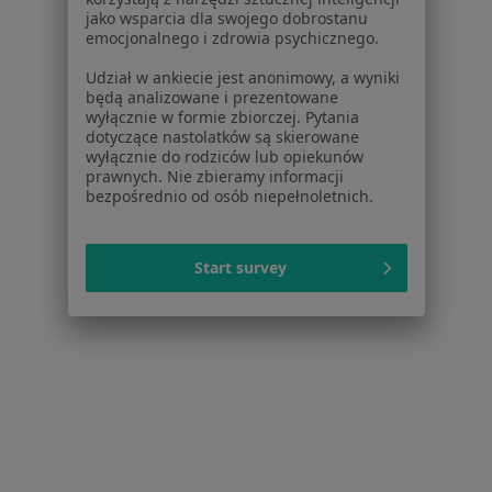
jako wsparcia dla swojego dobrostanu
W pobliżu Łańcuta
emocjonalnego i zdrowia psychicznego.
Psychiatrzy w Rzeszowie
Udział w ankiecie jest anonimowy, a wyniki
będą analizowane i prezentowane
Psychiatrzy w Przemyślu
wyłącznie w formie zbiorczej. Pytania
dotyczące nastolatków są skierowane
Psychiatrzy w Jarosławiu
wyłącznie do rodziców lub opiekunów
prawnych. Nie zbieramy informacji
Psychiatrzy w Przeworsku
bezpośrednio od osób niepełnoletnich.
Psychiatrzy w Leżajsku
Więcej (10)
Start survey
Więcej w kategorii: W pobliżu Łańcuta
Najczęstsze schorzenia
Depresja Łańcut
Nerwica Łańcut
Zaburzenia emocjonalne Łańcut
Zaburzenia psychiczne Łańcut