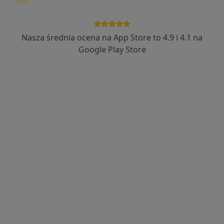
lek. Łukasz Rubacha
·
Więcej
Psychiatra
Nasza średnia ocena na App Store to 4.9 i 4.1 na
85 opinii
Google Play Store
Adres
Online
Cetnarskiego 30/35B, Łańcut
•
Mapa
PRIMAMED
Wizyta pierwsza - diagnostyczna
250 zł
Specjalista nie oferuje umawiania online pod tym adresem.
Poproś o wizytę