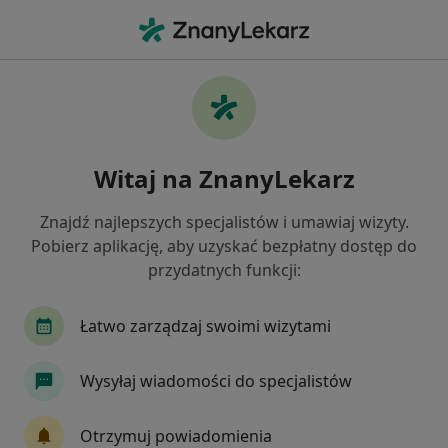
Me
Psychiatra • Łańcut, podkarpackie
Filtry
Ubezpieczenie
Mapa
Polecani psychiatrzy w Łańcucie
Witaj na ZnanyLekarz
Jak działają wyniki wyszukiwania
Znajdź najlepszych specjalistów i umawiaj wizyty.
Pobierz aplikację, aby uzyskać bezpłatny dostęp do
Wybierz swoje ubezpieczenie
przydatnych funkcji:
Łatwo zarządzaj swoimi wizytami
Wysyłaj wiadomości do specjalistów
Otrzymuj powiadomienia