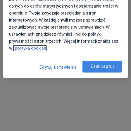
danych do celów statystycznych i dostarczania treści w
oparciu o Twoje zwyczaje przeglądania stron
internetowych. W każdej chwili możesz sprawdzić i
Bezpieczne płatności
Skupienie na pacjencie
zaktualizować swoje preferencje w ustawieniach. W
lek. Szczepan Przeździk
ustawieniach znajdziesz również linki do polityk
Psychiatra
prywatności stron trzecich. Więcej informacji znajdziesz
432 opinie
w
polityka cookies
Popularny specjalista: pacjenci chętnie płacą
online
Zaakceptuj
Edytuj ustawienia
Konsultacja psychiatryczna
350 zł
Specjalista nie oferuje umawiania online pod tym adresem.
Poproś o wizytę