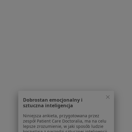
Bezpieczne płatności
Magdalena Inga Skał-Mydłowska
·
Więcej
Psychiatra, Psychoterapeuta
530 opinii
Popularny specjalista: pacjenci chętnie płacą
online
Konsultacja psychiatryczna online
380 zł
Specjalista nie oferuje umawiania online pod tym adresem.
Dobrostan emocjonalny i
Poproś o wizytę
sztuczna inteligencja
Niniejsza ankieta, przygotowana przez
zespół Patient Care Doctoralia, ma na celu
lepsze zrozumienie, w jaki sposób ludzie
Powiązane wyszukiwania
|
Oferty pracy - Psychiatra
korzystają z narzędzi sztucznej inteligencji