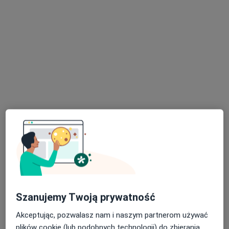
Zofia Noga
Psychiatra
ul. Matejki 17, Łańcut
•
Mapa
NZOZ Poradnia Zdrowia Psychicznego
Specjalista nie oferuje umawiania online pod tym adresem.
Poproś o wizytę
Dostępne konsultacje online
Specjaliści w Twojej okolicy nie mają dostępności dla
wizyt stacjonarnych. Sprawdź konsultacje online.
Szanujemy Twoją prywatność
Akceptując, pozwalasz nam i naszym partnerom używać
plików cookie (lub podobnych technologii) do zbierania