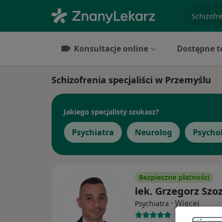
specjaliz
Konsultacje online
Dostępne t
Schizofrenia specjaliści w Przemyślu
Jakiego specjalisty szukasz?
Psychiatra
Neurolog
Psycho
Bezpieczne płatności
lek. Grzegorz Szo
·
Więcej
Psychiatra
121 opinii