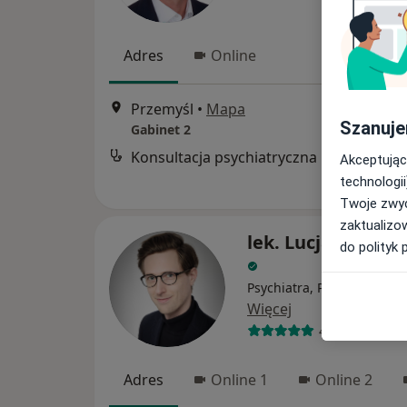
Adres
Online
Przemyśl
•
Mapa
Szanuje
Gabinet 2
Konsultacja psychiatryczna
Akceptując
technologii
Twoje zwyc
zaktualizo
lek. Lucjan Włoda
do polityk 
Psychiatra, Psychoterapeu
Więcej
47 opinii
Adres
Online 1
Online 2