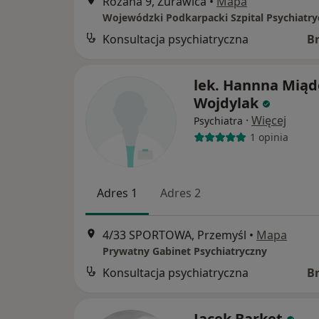
Różana 9, Żurawica
•
Mapa
Konsultacja psychiatryczna
B
lek. Hannna Miąd
Wojdylak
·
Więcej
Psychiatra
1 opinia
Adres 1
Adres 2
4/33 SPORTOWA, Przemyśl
•
Mapa
Prywatny Gabinet Psychiatryczny
Konsultacja psychiatryczna
B
Jacek Barket