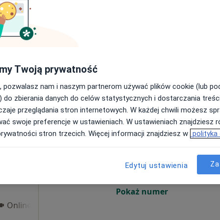
Poproś o wizytę
my Twoją prywatność
300 zł
, pozwalasz nam i naszym partnerom używać plików cookie (lub p
) do zbierania danych do celów statystycznych i dostarczania treśc
zaje przeglądania stron internetowych. W każdej chwili możesz spr
wać swoje preferencje w ustawieniach. W ustawieniach znajdziesz ró
rczyk
Dziś
Jutro
Wt,
Śr,
prywatności stron trzecich. Więcej informacji znajdziesz w
polityka
9 Sie
10 Sie
11 Sie
12 Sie
·
ta
Za
Edytuj ustawienia
Umawianie online nie jest dostępne
Pokaż numer
Online 3