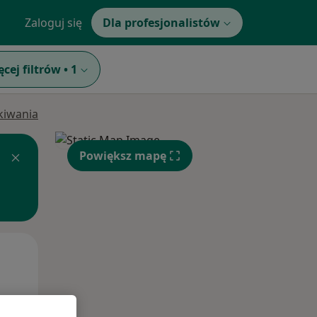
Zaloguj się
Dla profesjonalistów
ęcej filtrów
•
1
ukiwania
Powiększ mapę
Czw,
Pt,
Sob,
13 Sie
14 Sie
15 Sie