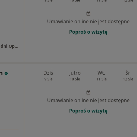
9 Sie
10 Sie
11 Sie
12 Sie
Umawianie online nie jest dostępne
Poproś o wizytę
Prywatny Gabinet Psychiatryczny w przychodni Optima
n
Dziś
Jutro
Wt,
Śr,
9 Sie
10 Sie
11 Sie
12 Sie
Umawianie online nie jest dostępne
Poproś o wizytę