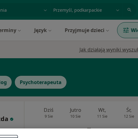
acja, badanie lub nazwisko
miasto lub dzielnica
erminy
Język
Przyjmuje dzieci
Wi
Jak działają wyniki wysz
log
Psychoterapeuta
Dziś
Jutro
Wt,
Śr,
9 Sie
10 Sie
11 Sie
12 Sie
zda
Umawianie online nie jest dostępne