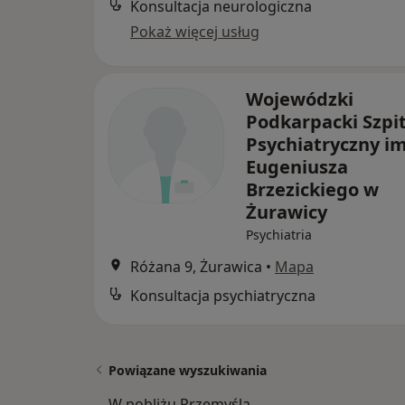
Konsultacja neurologiczna
Pokaż więcej usług
Wojewódzki
Podkarpacki Szpit
Psychiatryczny im
Eugeniusza
Brzezickiego w
Żurawicy
Psychiatria
Różana 9, Żurawica
•
Mapa
Konsultacja psychiatryczna
Powiązane wyszukiwania
W pobliżu Przemyśla