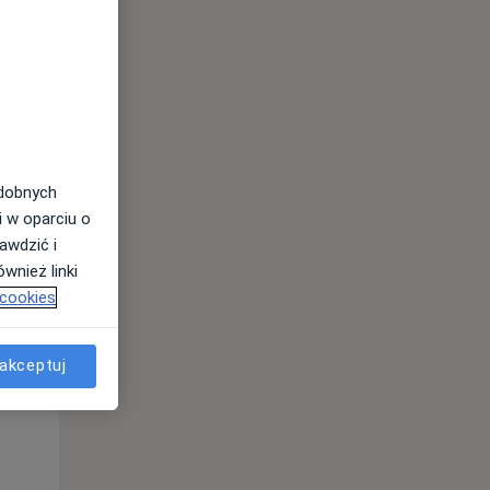
odobnych
i w oparciu o
awdzić i
wnież linki
Czw,
Pt,
Sob,
 cookies
13 Sie
14 Sie
15 Sie
akceptuj