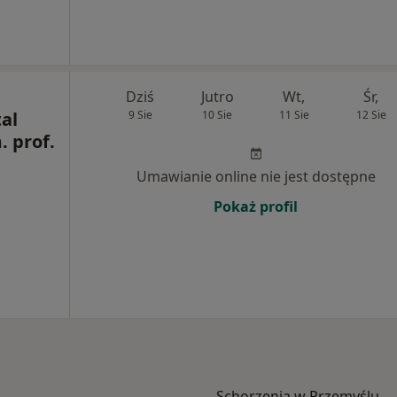
Dziś
Jutro
Wt,
Śr,
al
9 Sie
10 Sie
11 Sie
12 Sie
. prof.
Umawianie online nie jest dostępne
Pokaż profil
Schorzenia w Przemyślu