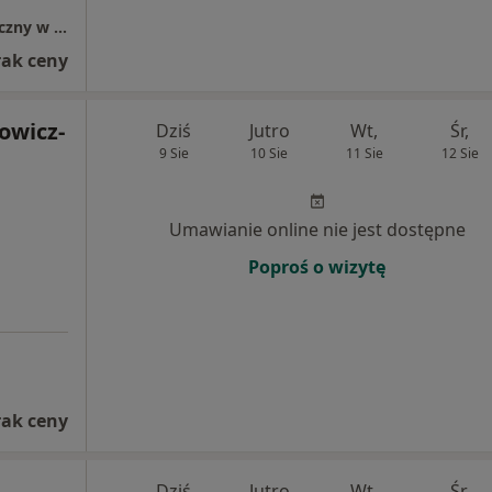
Wojewódzki Podkarpacki Szpital Psychiatryczny w Żurawicy
rak ceny
owicz-
Dziś
Jutro
Wt,
Śr,
9 Sie
10 Sie
11 Sie
12 Sie
Umawianie online nie jest dostępne
Poproś o wizytę
rak ceny
Dziś
Jutro
Wt,
Śr,