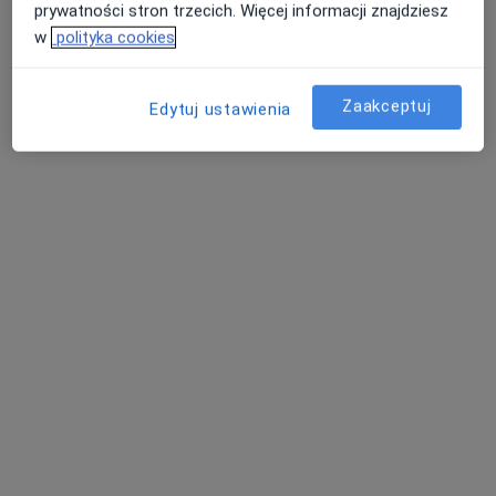
prywatności stron trzecich. Więcej informacji znajdziesz
Poproś o wizytę
w
polityka cookies
Zaakceptuj
Edytuj ustawienia
mgr Piotr Rzepka
·
Więcej
Psychoterapeuta
2 opinie
Adres
Online
Stanisława Moniuszki, Przemyśl
•
Mapa
Pracownia Rozwoju i Psychoterapii
Konsultacja psychoterapeutyczna
170 zł