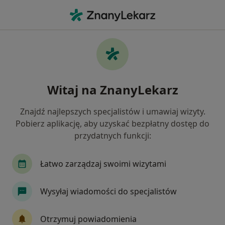
Me
Zespół Lęku Uogólnionego • Przemyśl, podkarpackie
Filtry
• 1
Mapa
Zespół lęku uogólnionego specjaliści w
Witaj na ZnanyLekarz
Przemyślu
Jak działają wyniki wyszukiwania
Znajdź najlepszych specjalistów i umawiaj wizyty.
Pobierz aplikację, aby uzyskać bezpłatny dostęp do
przydatnych funkcji:
Jakiego specjalisty szukasz?
Psychiatra
Psychoterapeuta
Neurolog
Łatwo zarządzaj swoimi wizytami
Wysyłaj wiadomości do specjalistów
Otrzymuj powiadomienia