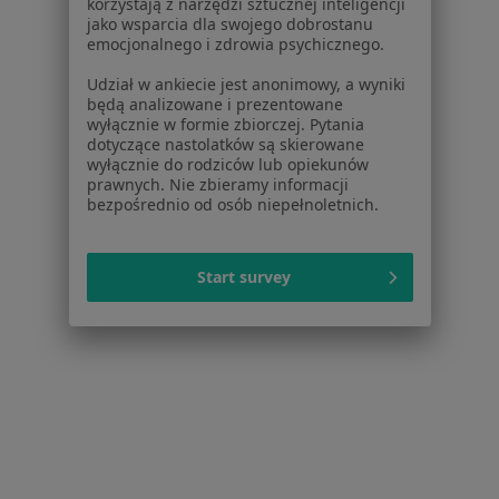
Partnerzy
korzystają z narzędzi sztucznej inteligencji
jako wsparcia dla swojego dobrostanu
Centrum prasowe
emocjonalnego i zdrowia psychicznego.
Kontakt
Udział w ankiecie jest anonimowy, a wyniki
Dla pacjentów
będą analizowane i prezentowane
wyłącznie w formie zbiorczej. Pytania
Lekarze
dotyczące nastolatków są skierowane
wyłącznie do rodziców lub opiekunów
Placówki medyczne
prawnych. Nie zbieramy informacji
Pytania i odpowiedzi
bezpośrednio od osób niepełnoletnich.
Usługi i zabiegi
Choroby
Pomoc
Start survey
Aplikacje mobilne
Blog dla pacjentów
Dla profesjonalistów
Cennik
Dla lekarzy
Dla placówek medycznych
Noa Notes
nowość