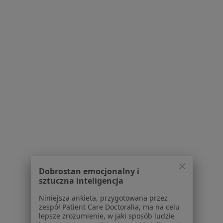
Zespół Lęku Uogólnionego Specjaliści W Przemyślu
Serwis
Regulamin
Polityka prywatności pacjentów
Polityka prywatności profesjonalistów
Polityka prywatności dla profesjonalistów, których
dane pozyskaliśmy samodzielnie
Polityka cookies
Dobrostan emocjonalny i
Jak działają wyniki wyszukiwania
sztuczna inteligencja
Dostępność
Niniejsza ankieta, przygotowana przez
O nas
zespół Patient Care Doctoralia, ma na celu
Praca
Rekrutujemy!
lepsze zrozumienie, w jaki sposób ludzie