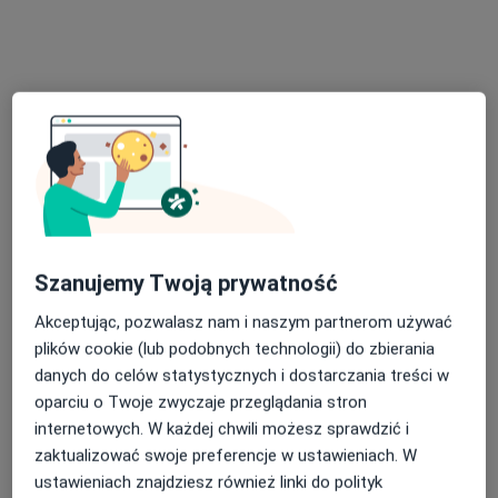
lek. Lucjan Włodarczyk
·
Więcej
Psychiatra, Psychoterapeuta
47 opinii
Szanujemy Twoją prywatność
Adres
Online 1
Online 2
Online 3
Akceptując, pozwalasz nam i naszym partnerom używać
plików cookie (lub podobnych technologii) do zbierania
Opalińskiego 13, Przemyśl
•
Mapa
danych do celów statystycznych i dostarczania treści w
Oddział Dzienny Psychiatryczny
oparciu o Twoje zwyczaje przeglądania stron
internetowych. W każdej chwili możesz sprawdzić i
Konsultacja psychiatryczna
Brak ceny
zaktualizować swoje preferencje w ustawieniach. W
Specjalista nie oferuje umawiania online pod tym adresem.
ustawieniach znajdziesz również linki do polityk