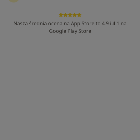
Nasza średnia ocena na App Store to 4.9 i 4.1 na
Google Play Store
Bezpieczne płatności
lek. Grzegorz Szozda
·
Więcej
Psychiatra
121 opinii
Adres
Online
Przemyśl
•
Mapa
Gabinet 2
Konsultacja psychiatryczna
300 zł
Specjalista nie oferuje umawiania online pod tym adresem.
Poproś o wizytę