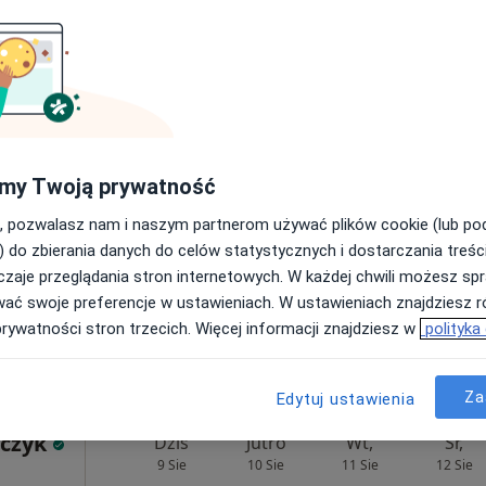
Specjalista Praktyka Lekarska Monika Wickowska Jasło
od 200 zł
k
Dziś
Jutro
Wt,
Śr,
9 Sie
10 Sie
11 Sie
12 Sie
·
ychiatra)
my Twoją prywatność
, pozwalasz nam i naszym partnerom używać plików cookie (lub p
Umawianie online nie jest dostępne
) do zbierania danych do celów statystycznych i dostarczania treśc
Poproś o wizytę
zaje przeglądania stron internetowych. W każdej chwili możesz spr
, Jasło
•
Mapa
wać swoje preferencje w ustawieniach. W ustawieniach znajdziesz ró
prywatności stron trzecich. Więcej informacji znajdziesz w
polityka
od 200 zł
Za
Edytuj ustawienia
lczyk
Dziś
Jutro
Wt,
Śr,
9 Sie
10 Sie
11 Sie
12 Sie