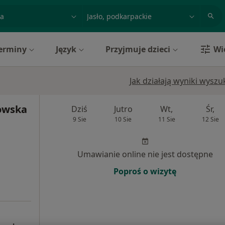
acja, badanie lub nazwisko
miasto lub dzielnica
erminy
Język
Przyjmuje dzieci
Wi
Jak działają wyniki wysz
owska
Dziś
Jutro
Wt,
Śr,
9 Sie
10 Sie
11 Sie
12 Sie
Umawianie online nie jest dostępne
Poproś o wizytę