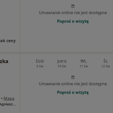
Umawianie online nie jest dostępne
Poproś o wizytę
rak ceny
szka
Dziś
Jutro
Wt,
Śr,
9 Sie
10 Sie
11 Sie
12 Sie
Umawianie online nie jest dostępne
Poproś o wizytę
•
Mapa
Specjalistyczny Gabinet Lekarski dr n.med. Agnieszka Wesecka