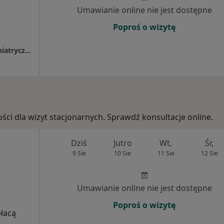
Umawianie online nie jest dostępne
Poproś o wizytę
Szpital Specjalistyczny w Jaśle, oddział psychiatryczny
ości dla wizyt stacjonarnych. Sprawdź konsultacje online.
Dziś
Jutro
Wt,
Śr,
9 Sie
10 Sie
11 Sie
12 Sie
Umawianie online nie jest dostępne
Poproś o wizytę
płacą