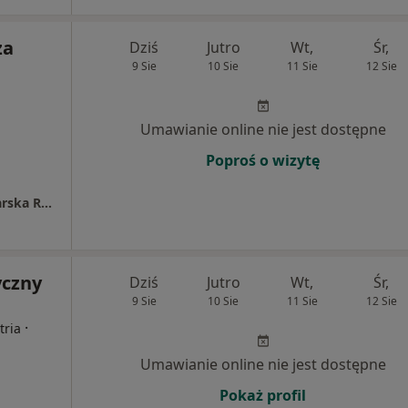
za
Dziś
Jutro
Wt,
Śr,
9 Sie
10 Sie
11 Sie
12 Sie
Umawianie online nie jest dostępne
Poproś o wizytę
Indywidualna Specjalistyczna Praktyka Lekarska Renata Łobaza
yczny
Dziś
Jutro
Wt,
Śr,
9 Sie
10 Sie
11 Sie
12 Sie
·
tria
Umawianie online nie jest dostępne
Pokaż profil