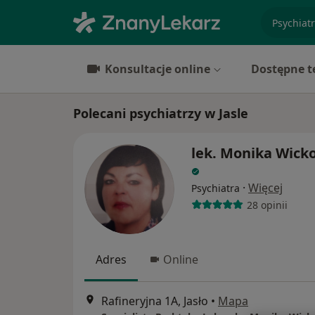
specjaliz
Konsultacje online
Dostępne t
Polecani psychiatrzy w Jasle
lek. Monika Wick
·
Więcej
Psychiatra
28 opinii
Adres
Online
Rafineryjna 1A, Jasło
•
Mapa