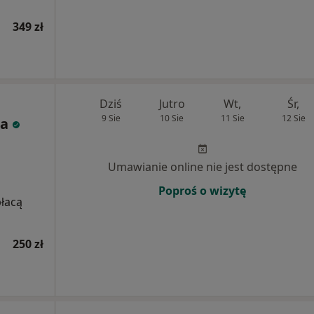
349 zł
Dziś
Jutro
Wt,
Śr,
9 Sie
10 Sie
11 Sie
12 Sie
la
Umawianie online nie jest dostępne
Poproś o wizytę
płacą
250 zł