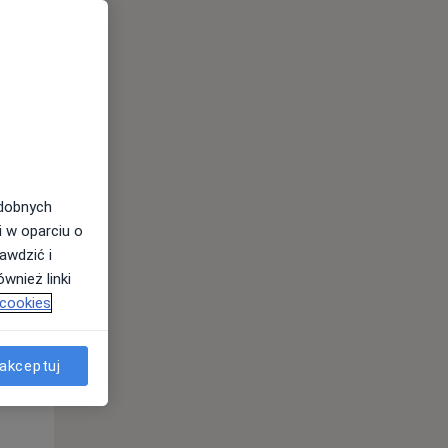
Czw,
Pt,
Sob,
13 Sie
14 Sie
15 Sie
odobnych
i w oparciu o
awdzić i
wnież linki
 cookies
akceptuj
Czw,
Pt,
Sob,
13 Sie
14 Sie
15 Sie