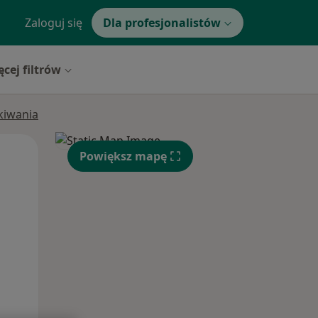
Zaloguj się
Dla profesjonalistów
ęcej filtrów
ukiwania
Czw,
Pt,
Sob,
Powiększ mapę
13 Sie
14 Sie
15 Sie