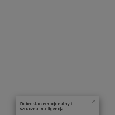
Lekarze
Placówki medyczne
Pytania i odpowiedzi
Usługi i zabiegi
Choroby
Pomoc
Aplikacje mobilne
Blog dla pacjentów
Dla profesjonalistów
Cennik
Dla lekarzy
Dla placówek medycznych
Noa Notes
nowość
Baza wiedzy
Centrum Pomocy dla Specjalisty
Dobrostan emocjonalny i
Kontakt
sztuczna inteligencja
ZnanyLekarz - Strona główna