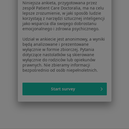
Niniejsza ankieta, przygotowana przez
ZnanyLekarz Sp. z o.o.
zespół Patient Care Doctoralia, ma na celu
ul. Kolejowa 5/7
lepsze zrozumienie, w jaki sposób ludzie
korzystają z narzędzi sztucznej inteligencji
01-217 Warszawa, Polska
jako wsparcia dla swojego dobrostanu
emocjonalnego i zdrowia psychicznego.
NIP: ⁠7010224868
KRS: ⁠0000347997
Udział w ankiecie jest anonimowy, a wyniki
REGON: ⁠142276657
będą analizowane i prezentowane
wyłącznie w formie zbiorczej. Pytania
dotyczące nastolatków są skierowane
Sąd Rejonowy dla m.st. Warszawy w Warszawie XII
wyłącznie do rodziców lub opiekunów
Wydział Gospodarczy KRS
prawnych. Nie zbieramy informacji
bezpośrednio od osób niepełnoletnich.
Facebook
otwiera się w nowej karcie
Start survey
otwiera się w nowej karcie
otwiera się w nowej karcie
otwiera się w nowej karcie
otwiera się w nowej karci
otwiera się
otwi
Polska
,
Türkiye
,
España
,
Italia
,
Deutschland
,
Česko
,
otwiera się w nowej karcie
otwiera się w nowej karcie
otwiera się w nowej karcie
otwiera się w nowej kar
otwiera się 
otwier
Portugal
,
México
,
Chile
,
Brasil
,
Argentina
,
Perú
,
otwiera się w nowej karc
Colombia
Płatności kartą