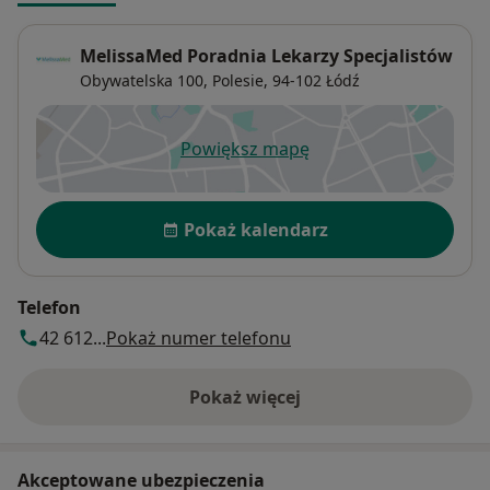
MelissaMed Poradnia Lekarzy Specjalistów
Obywatelska 100,
Polesie
, 94-102
Łódź
Powiększ mapę
otwiera się w nowej karcie
Dostępność
Pokaż kalendarz
Telefon
42 612...
Pokaż numer telefonu
Pokaż więcej
o adresie
Akceptowane ubezpieczenia