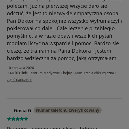
polecam! Już na pierwszej wizycie dało sie
odczuć, że jest to niezwykle empatyczna osoba.
Pan Doktor na spokojnie wszystko wytłumaczył i
pokierował co dalej. Całe leczenie przebiegło
pomyślnie, a w razie obaw i wszelkich pytań
mogłam liczyć na wsparcie i pomoc. Bardzo się
cieszę, że trafiłam na Pana Doktora i jestem
bardzo wdzięczna za pomoc, jaką otrzymałam.
10 czerwca 2026
•
Multi Clinic Centrum Medyczne Chojny
•
Konsultacja chirurgiczna
•
w opinii użytkownika Małgorzata Gałkowska
zgłoś nadużycie
Gosia G
Numer telefonu zweryfikowany
G
Przemiły , empatyczny lekarz , bdobry