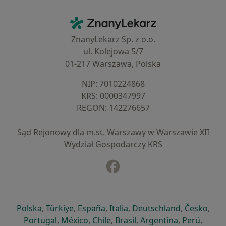
Kontakt
ZnanyLekarz - Strona główna
ZnanyLekarz Sp. z o.o.
ul. Kolejowa 5/7
01-217 Warszawa, Polska
NIP: ⁠7010224868
KRS: ⁠0000347997
REGON: ⁠142276657
Sąd Rejonowy dla m.st. Warszawy w Warszawie XII
Wydział Gospodarczy KRS
Facebook
otwiera się w nowej karcie
otwiera się w nowej karcie
otwiera się w nowej karcie
otwiera się w nowej karcie
otwiera się w nowej karci
otwiera się
otwi
Polska
,
Türkiye
,
España
,
Italia
,
Deutschland
,
Česko
,
otwiera się w nowej karcie
otwiera się w nowej karcie
otwiera się w nowej karcie
otwiera się w nowej kar
otwiera się 
otwier
Portugal
,
México
,
Chile
,
Brasil
,
Argentina
,
Perú
,