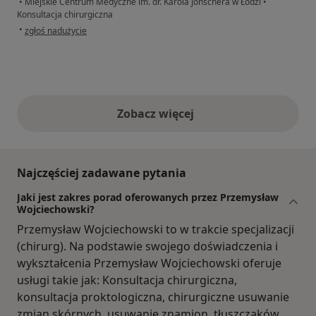
•
Miejskie Centrum Medyczne im. dr. Karola Jonschera w Łodzi
•
Konsultacja chirurgiczna
w opinii użytkownika Urszula
•
zgłoś nadużycie
Zobacz więcej
opinie powyżej
Najczęściej zadawane pytania
Jaki jest zakres porad oferowanych przez Przemysław
Wojciechowski?
Przemysław Wojciechowski to w trakcie specjalizacji
(chirurg). Na podstawie swojego doświadczenia i
wykształcenia Przemysław Wojciechowski oferuje
usługi takie jak: Konsultacja chirurgiczna,
konsultacja proktologiczna, chirurgiczne usuwanie
zmian skórnych, usuwanie znamion, tłuszczaków,