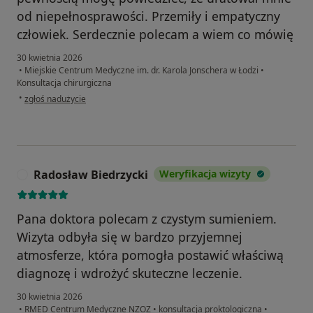
od niepełnosprawości. Przemiły i empatyczny
człowiek. Serdecznie polecam a wiem co mówię
30 kwietnia 2026
•
Miejskie Centrum Medyczne im. dr. Karola Jonschera w Łodzi
•
Konsultacja chirurgiczna
w opinii użytkownika Sławomir W
•
zgłoś nadużycie
Radosław Biedrzycki
Weryfikacja wizyty
R
Pana doktora polecam z czystym sumieniem.
Wizyta odbyła się w bardzo przyjemnej
atmosferze, która pomogła postawić właściwą
diagnozę i wdrożyć skuteczne leczenie.
30 kwietnia 2026
•
RMED Centrum Medyczne NZOZ
•
konsultacja proktologiczna
•