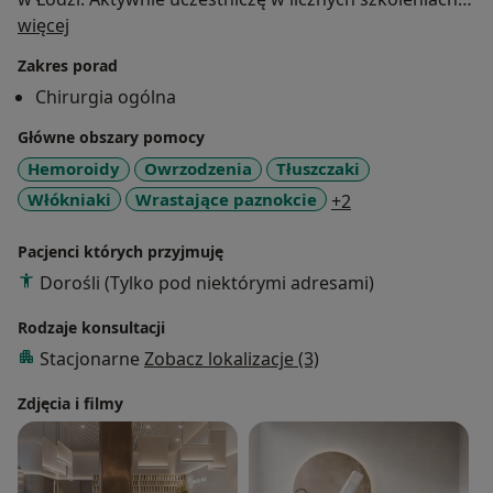
O mnie
konferencjach naukowych oraz warsztatach
więcej
praktycznych, aby poszerzać swoją wiedzę i
Zakres porad
umiejętności.
Chirurgia ogólna
Główne obszary pomocy
Hemoroidy
Owrzodzenia
Tłuszczaki
a11y_sr_more_di
Włókniaki
Wrastające paznokcie
+2
Pacjenci których przyjmuję
Dorośli (Tylko pod niektórymi adresami)
Rodzaje konsultacji
Stacjonarne
Zobacz lokalizacje (3)
Zdjęcia i filmy