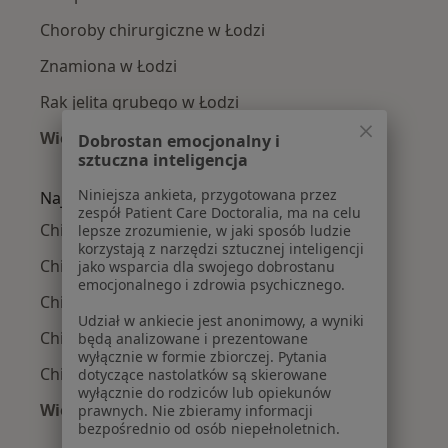
Choroby chirurgiczne w Łodzi
Znamiona w Łodzi
Rak jelita grubego w Łodzi
Więcej (15)
Dobrostan emocjonalny i
sztuczna inteligencja
Więcej w kategorii: Najczęście leczone chorob
Niniejsza ankieta, przygotowana przez
Najpopularniejsze ubezpieczenia
zespół Patient Care Doctoralia, ma na celu
Chirurdzy z Allianz w Łodzi
lepsze zrozumienie, w jaki sposób ludzie
korzystają z narzędzi sztucznej inteligencji
Chirurdzy z Medicover w Łodzi
jako wsparcia dla swojego dobrostanu
emocjonalnego i zdrowia psychicznego.
Chirurdzy z NFZ w Łodzi
Udział w ankiecie jest anonimowy, a wyniki
Chirurdzy z PZU Zdrowie w Łodzi
będą analizowane i prezentowane
wyłącznie w formie zbiorczej. Pytania
Chirurdzy z Signal Iduna w Łodzi
dotyczące nastolatków są skierowane
wyłącznie do rodziców lub opiekunów
Więcej (9)
prawnych. Nie zbieramy informacji
bezpośrednio od osób niepełnoletnich.
Więcej w kategorii: Najpopularniejsze ubezpie