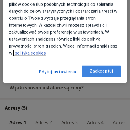
plików cookie (lub podobnych technologii) do zbierania
Od 250 zł
Szczegóły
danych do celów statystycznych i dostarczania treści w
oparciu o Twoje zwyczaje przeglądania stron
Usuwanie znamion, tłuszczaków, kaszaków,
internetowych. W każdej chwili możesz sprawdzić i
włókniaków
Od 400 zł
Szczegóły
zaktualizować swoje preferencje w ustawieniach. W
ustawieniach znajdziesz również linki do polityk
prywatności stron trzecich. Więcej informacji znajdziesz
Chirurgiczne usuwanie zmian skórnych
w
polityka cookies
Od 400 zł
Szczegóły
+ 7 usług
Zaakceptuj
Edytuj ustawienia
W jaki sposób ustalane są ceny?
Adresy (5)
Adres 1
Adres 2
Adres 3
Adres 4
Adres 5