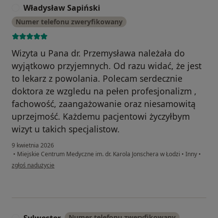
Władysław Sapiński
W
Numer telefonu zweryfikowany
Wizyta u Pana dr. Przemysława należała do
wyjątkowo przyjemnych. Od razu widać, że jest
to lekarz z powolania. Polecam serdecznie
doktora ze wzgledu na pełen profesjonalizm ,
fachowość, zaangażowanie oraz niesamowitą
uprzejmość. Każdemu pacjentowi życzyłbym
wizyt u takich specjalistow.
9 kwietnia 2026
•
Miejskie Centrum Medyczne im. dr. Karola Jonschera w Łodzi
•
Inny
•
w opinii użytkownika Władysław Sapiński
zgłoś nadużycie
Numer telefonu zweryfikowany
S