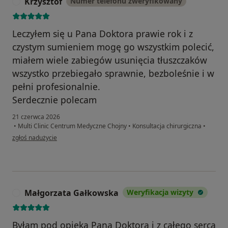
Krzysztof
Numer telefonu zweryfikowany
K
Leczyłem się u Pana Doktora prawie rok i z
czystym sumieniem mogę go wszystkim polecić,
miałem wiele zabiegów usunięcia tłuszczaków
wszystko przebiegało sprawnie, bezboleśnie i w
pełni profesionalnie.
Serdecznie polecam
21 czerwca 2026
•
Multi Clinic Centrum Medyczne Chojny
•
Konsultacja chirurgiczna
•
w opinii użytkownika Krzysztof
zgłoś nadużycie
Małgorzata Gałkowska
Weryfikacja wizyty
M
Byłam pod opieką Pana Doktora i z całego serca