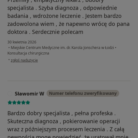
specjalista . Szyba diagnoza , odpowiednie
badania , wdrożone leczenie . Jestem bardzo
zadowolona wiem , że napewno wrócę do pana
doktora . Serdecznie polecam
30 kwietnia 2026
•
Miejskie Centrum Medyczne im. dr. Karola Jonschera w Łodzi
•
Konsultacja chirurgiczna
w opinii użytkownika Gosia G
•
zgłoś nadużycie
Sławomir W
Numer telefonu zweryfikowany
S
Bardzo dobry specjalista , pełna profeska .
Skuteczna diagnoza , pokierowanie operacji
wraz z późniejszym procesem leczenia . Z całą
pewnością mogę powiedzieć, że uratował mnie