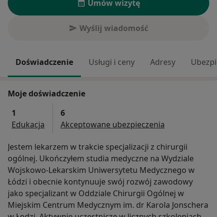
Umów wizytę
Wyślij wiadomość
Doświadczenie
Usługi i ceny
Adresy
Ubezpi
Moje doświadczenie
1
6
Edukacja
Akceptowane ubezpieczenia
Jestem lekarzem w trakcie specjalizacji z chirurgii
ogólnej. Ukończyłem studia medyczne na Wydziale
Wojskowo-Lekarskim Uniwersytetu Medycznego w
Łódzi i obecnie kontynuuje swój rozwój zawodowy
jako specjalizant w Oddziale Chirurgii Ogólnej w
Miejskim Centrum Medycznym im. dr Karola Jonschera
w Łodzi. Aktywnie uczestniczę w licznych szkoleniach,