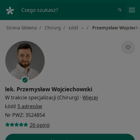
Me
Czego szukasz?
Strona Główna
Chirurg
Łódź
Przemysław Wojciech
Zmień miasto
lek.
Przemysław Wojciechowski
O specjalizacjach
W trakcie specjalizacji (Chirurg)
·
Więcej
Łódź
5 adresów
Nr PWZ: 3524854
26 opinii