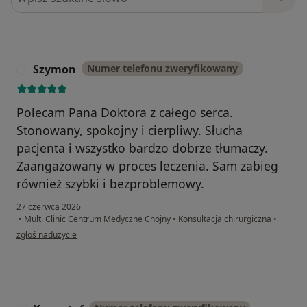
Szymon
Numer telefonu zweryfikowany
S
Polecam Pana Doktora z całego serca.
Stonowany, spokojny i cierpliwy. Słucha
pacjenta i wszystko bardzo dobrze tłumaczy.
Zaangażowany w proces leczenia. Sam zabieg
również szybki i bezproblemowy.
27 czerwca 2026
•
Multi Clinic Centrum Medyczne Chojny
•
Konsultacja chirurgiczna
•
w opinii użytkownika Szymon
zgłoś nadużycie