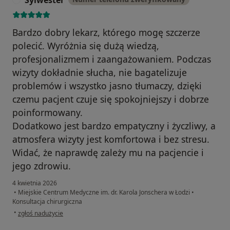
Sylwester
Bardzo dobry lekarz, którego mogę szczerze
polecić. Wyróżnia się dużą wiedzą,
profesjonalizmem i zaangażowaniem. Podczas
wizyty dokładnie słucha, nie bagatelizuje
problemów i wszystko jasno tłumaczy, dzięki
czemu pacjent czuje się spokojniejszy i dobrze
poinformowany.
Dodatkowo jest bardzo empatyczny i życzliwy, a
atmosfera wizyty jest komfortowa i bez stresu.
Widać, że naprawdę zależy mu na pacjencie i
jego zdrowiu.
4 kwietnia 2026
•
Miejskie Centrum Medyczne im. dr. Karola Jonschera w Łodzi
•
Konsultacja chirurgiczna
w opinii użytkownika Sylwester
•
zgłoś nadużycie