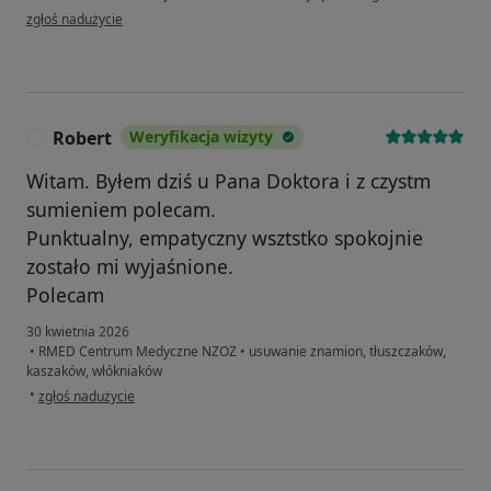
w opinii użytkownika Radosław Biedrzycki
zgłoś nadużycie
Robert
Weryfikacja wizyty
R
Witam. Byłem dziś u Pana Doktora i z czystm
sumieniem polecam.
Punktualny, empatyczny wsztstko spokojnie
zostało mi wyjaśnione.
Polecam
30 kwietnia 2026
•
RMED Centrum Medyczne NZOZ
•
usuwanie znamion, tłuszczaków,
kaszaków, włókniaków
w opinii użytkownika Robert
•
zgłoś nadużycie