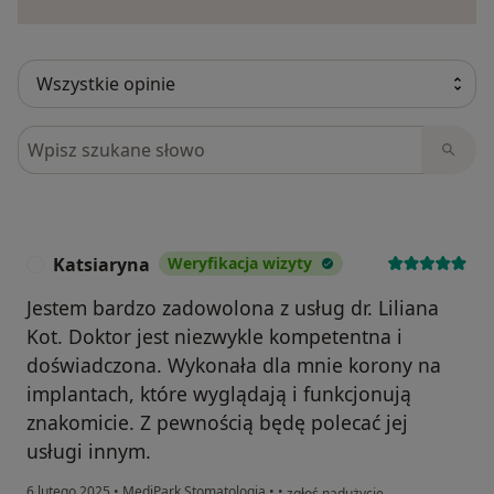
Szukaj w opiniach
Katsiaryna
Weryfikacja wizyty
K
Jestem bardzo zadowolona z usług dr. Liliana
Kot. Doktor jest niezwykle kompetentna i
doświadczona. Wykonała dla mnie korony na
implantach, które wyglądają i funkcjonują
znakomicie. Z pewnością będę polecać jej
usługi innym.
w opinii użytkownika Katsiaryna
6 lutego 2025
•
MediPark Stomatologia
•
•
zgłoś nadużycie