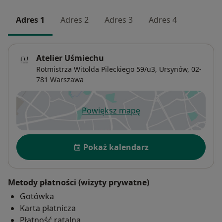
Adres 1
Adres 2
Adres 3
Adres 4
Atelier Uśmiechu
Rotmistrza Witolda Pileckiego 59/u3,
Ursynów
, 02-
781
Warszawa
Powiększ mapę
otwiera się w nowej karcie
Dostępność
Pokaż kalendarz
Metody płatności (wizyty prywatne)
Gotówka
Karta płatnicza
Płatność ratalna