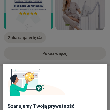
Zobacz galerię (4)
Pokaż więcej
o doświadczeniu
Usługi i ceny
Konsultacja protetyczna
Umów wizytę
Od 300 zł
Szczegóły
Leczenie próchnicy
Szanujemy Twoją prywatność
Umów wizytę
Od 400 zł
Szczegóły