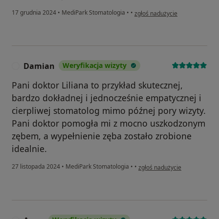
w opinii użytkownika SP
17 grudnia 2024
•
MediPark Stomatologia
•
•
zgłoś nadużycie
Damian
Weryfikacja wizyty
D
Pani doktor Liliana to przykład skutecznej,
bardzo dokładnej i jednocześnie empatycznej i
cierpliwej stomatolog mimo późnej pory wizyty.
Pani doktor pomogła mi z mocno uszkodzonym
zębem, a wypełnienie zęba zostało zrobione
idealnie.
w opinii użytkownika Damian
27 listopada 2024
•
MediPark Stomatologia
•
•
zgłoś nadużycie