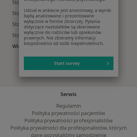
Stomatolodzy z Allianz w Warszawie
Udział w ankiecie jest anonimowy, a wyniki
Stomatolodzy z INTER Polska w Warszawie
będą analizowane i prezentowane
wyłącznie w formie zbiorczej. Pytania
Stomatolodzy z Signal Iduna w Warszawie
dotyczące nastolatków są skierowane
wyłącznie do rodziców lub opiekunów
Stomatolodzy z Compensa w Warszawie
prawnych. Nie zbieramy informacji
bezpośrednio od osób niepełnoletnich.
Więcej (9)
Więcej w kategorii: Najpopularniejsze ubezpie
Start survey
Serwis
Regulamin
Polityka prywatności pacjentów
Polityka prywatności profesjonalistów
Polityka prywatności dla profesjonalistów, których
dane pozyskaliśmy samodzielnie