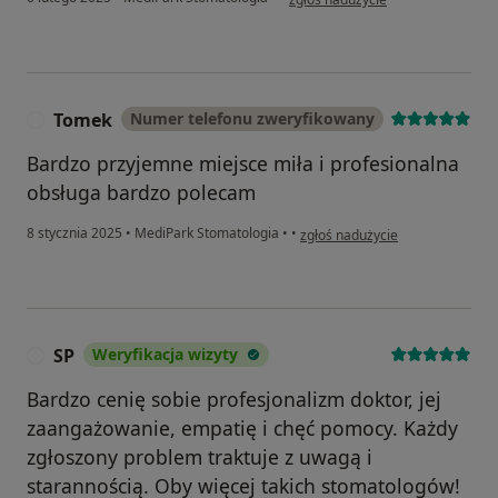
Tomek
Numer telefonu zweryfikowany
T
Bardzo przyjemne miejsce miła i profesionalna
obsługa bardzo polecam
w opinii użytkownika Tomek
8 stycznia 2025
•
MediPark Stomatologia
•
•
zgłoś nadużycie
SP
Weryfikacja wizyty
S
Bardzo cenię sobie profesjonalizm doktor, jej
zaangażowanie, empatię i chęć pomocy. Każdy
zgłoszony problem traktuje z uwagą i
starannością. Oby więcej takich stomatologów!