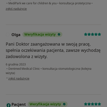
•
MediPark we care for children & you
•
konsultacja protetyczna
•
w opinii użytkownika O.M
zgłoś nadużycie
Olga
Weryfikacja wizyty
O
Pani Doktor zaangażowana w swoją pracę,
spełnia oczekiwania pacjenta, zawsze wychodzę
zadowolona z wizyty.
6 grudnia 2023
•
Dentmed Medical Clinic
•
konsultacja stomatologiczna (kolejna
wizyta)
w opinii użytkownika Olga
•
zgłoś nadużycie
Pacjent
Weryfikacja wizyty