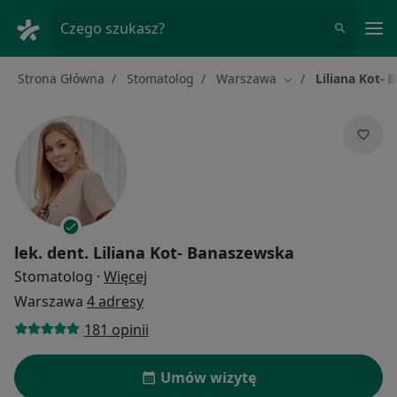
Me
Czego szukasz?
Strona Główna
Stomatolog
Warszawa
Liliana Kot-
Zmień miasto
lek. dent.
Liliana Kot- Banaszewska
O specjalizacjach
Stomatolog
·
Więcej
Warszawa
4 adresy
181 opinii
Umów wizytę