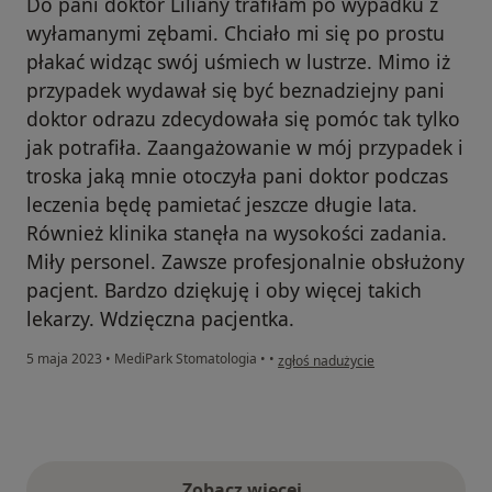
Do pani doktor Liliany trafiłam po wypadku z
wyłamanymi zębami. Chciało mi się po prostu
płakać widząc swój uśmiech w lustrze. Mimo iż
przypadek wydawał się być beznadziejny pani
doktor odrazu zdecydowała się pomóc tak tylko
jak potrafiła. Zaangażowanie w mój przypadek i
troska jaką mnie otoczyła pani doktor podczas
leczenia będę pamietać jeszcze długie lata.
Również klinika stanęła na wysokości zadania.
Miły personel. Zawsze profesjonalnie obsłużony
pacjent. Bardzo dziękuję i oby więcej takich
lekarzy. Wdzięczna pacjentka.
w opinii użytkownika Marta
5 maja 2023
•
MediPark Stomatologia
•
•
zgłoś nadużycie
Zobacz więcej