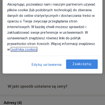
Akceptując, pozwalasz nam i naszym partnerom używać
plików cookie (lub podobnych technologii) do zbierania
Wypełnienie
danych do celów statystycznych i dostarczania treści w
Umów wizytę
Od 400 zł
Szczegóły
oparciu o Twoje zwyczaje przeglądania stron
internetowych. W każdej chwili możesz sprawdzić i
zaktualizować swoje preferencje w ustawieniach. W
Wizyta w związku z bólem zęba
Umów wizytę
ustawieniach znajdziesz również linki do polityk
Od 450 zł
Szczegóły
prywatności stron trzecich. Więcej informacji znajdziesz
w
polityka cookies
Stomatologia zachowawcza
Umów wizytę
Od 400 zł
Szczegóły
Zaakceptuj
Edytuj ustawienia
+ 17 usług
W jaki sposób ustalane są ceny?
Adresy (4)