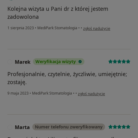
Kolejna wizyta u Pani dr z której jestem
zadowolona
w opinii użytkownika Pacjent
1 sierpnia 2023
•
MediPark Stomatologia
•
•
zgłoś nadużycie
Marek
Weryfikacja wizyty
M
Profesjonalnie, czytelnie, życzliwie, umiejętnie;
zostaję.
w opinii użytkownika Marek
9 maja 2023
•
MediPark Stomatologia
•
•
zgłoś nadużycie
Marta
Numer telefonu zweryfikowany
M