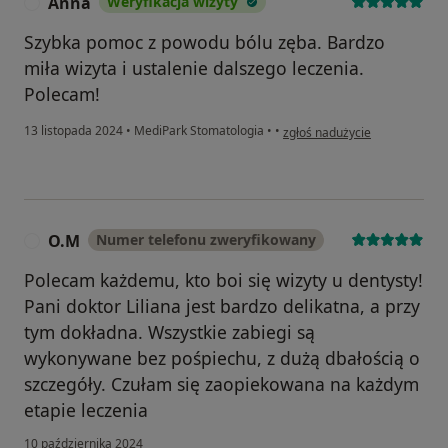
Anna
Weryfikacja wizyty
A
Szybka pomoc z powodu bólu zęba. Bardzo
miła wizyta i ustalenie dalszego leczenia.
Polecam!
w opinii użytkownika Anna
13 listopada 2024
•
MediPark Stomatologia
•
•
zgłoś nadużycie
O.M
Numer telefonu zweryfikowany
O
Polecam każdemu, kto boi się wizyty u dentysty!
Pani doktor Liliana jest bardzo delikatna, a przy
tym dokładna. Wszystkie zabiegi są
wykonywane bez pośpiechu, z dużą dbałością o
szczegóły. Czułam się zaopiekowana na każdym
etapie leczenia
10 października 2024