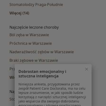
Stomatolodzy Praga-Południe
Więcej (14)
Więcej w kategorii: Stomatolodzy w pobliżu
Najczęście leczone choroby
Ból zęba w Warszawie
Próchnica w Warszawie
Nadwrażliwość zębów w Warszawie
Braki zębowe w Warszawie
Przebarwienia zębów w Warszawie
Dobrostan emocjonalny i
sztuczna inteligencja
Więcej (15)
Więcej w kategorii: Najczęście leczone chorob
Niniejsza ankieta, przygotowana przez
zespół Patient Care Doctoralia, ma na celu
Najpopularniejsze ubezpieczenia
lepsze zrozumienie, w jaki sposób ludzie
korzystają z narzędzi sztucznej inteligencji
Stomatolodzy z Medicover w Warszawie
jako wsparcia dla swojego dobrostanu
emocjonalnego i zdrowia psychicznego.