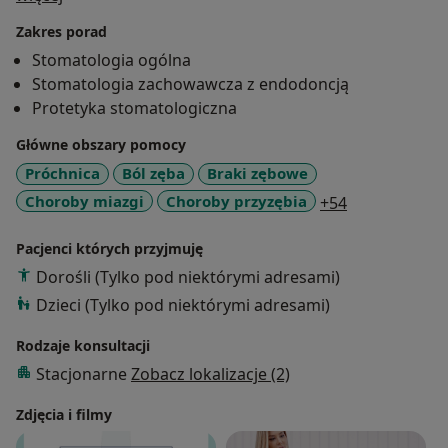
implantoprotetyki. Jest członkiem Polskiej Akademii
Zakres porad
Stomatologii Estetycznej. Pasjonuje się analizą estetyki
Stomatologia ogólna
twarzy, przeprowadziła liczne metamorfozy uśmiechu
Stomatologia zachowawcza z endodoncją
pacjentów, niektóre z nich we współpracy z lekarzami
Protetyka stomatologiczna
medycyny estetycznej. Do każdej przemiany pacjenta
podchodzi holistycznie, dbając w pierwszej kolejności
Główne obszary pomocy
o aspekty zdrowotne, eliminując wszelkie czynniki
Próchnica
Ból zęba
Braki zębowe
chorobowe oraz przeprowadzając szczegółową
a11y_sr_more
Choroby miazgi
Choroby przyzębia
+54
diagnostykę. Korony i licówki wykonuje we współpracy
ze światowej klasy ceramistką. Czuje misję
Pacjenci których przyjmuję
zapewnienia jak najlepszego efektu estetycznego
Dorośli (Tylko pod niektórymi adresami)
wykorzystując w tym fotografię i skaner
Dzieci (Tylko pod niektórymi adresami)
wewnątrzustny. Niedawno rozpoczęła dwuletni kurs
medycyny estetycznej w Centrum Kształcenia
Rodzaje konsultacji
Medycyny Anti-aging.
Stacjonarne
Zobacz lokalizacje (2)
Zdjęcia i filmy