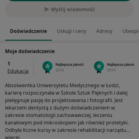
Wyślij wiadomość
Doświadczenie
Usługi i ceny
Adresy
Ubezpi
Moje doświadczenie
1
Edukacja
Absolwentka Uniwersytetu Medycznego w Łodzi,
karierę rozpoczynała w Szkole Sztuk Pięknych i dalej
pielęgnuje pasję do projektowania i fotografii. Jest
lekarzem dentystą z dużym doświadczeniem w
zakresie stomatologii zachowawczej, leczeniu
kanałowym pod mikroskopem jak również protetyki.
Odbyła liczne kursy w zakresie rehabilitacji narządu
O mnie
żucia, odbudowy zgryzu, Digital Smile Design,
więcej