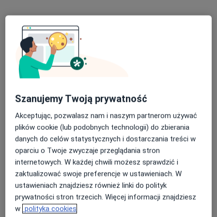
Adres 1
Adres 2
Kazimierza Brokla 2, Warszawa
•
Mapa
Kupryś Dental Clinic
Higienizacja
od 390 zł
Specjalista nie oferuje umawiania online pod tym adresem.
Szanujemy Twoją prywatność
Poproś o wizytę
Akceptując, pozwalasz nam i naszym partnerom używać
plików cookie (lub podobnych technologii) do zbierania
danych do celów statystycznych i dostarczania treści w
oparciu o Twoje zwyczaje przeglądania stron
internetowych. W każdej chwili możesz sprawdzić i
zaktualizować swoje preferencje w ustawieniach. W
ustawieniach znajdziesz również linki do polityk
prywatności stron trzecich. Więcej informacji znajdziesz
Rafał Wasiak
w
polityka cookies