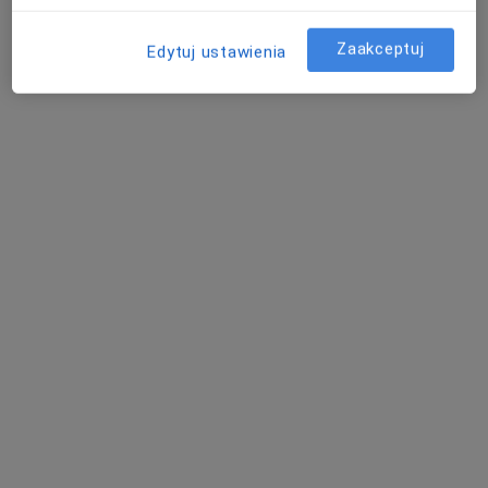
·
Więcej
Lekarz rodzinny, Lekarz pierwszego kontaktu
2042 opinie
Zaakceptuj
Edytuj ustawienia
Adres
Online
Pokorna 2/U2, Warszawa
•
Mapa
Centrum Medyczne MDT Medical
Konsultacja internistyczna
260 zł
Specjalista nie oferuje umawiania online pod tym adresem.
Poproś o wizytę