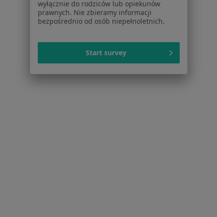
wyłącznie do rodziców lub opiekunów
Ból zęba w Warszawie
prawnych. Nie zbieramy informacji
bezpośrednio od osób niepełnoletnich.
Próchnica w Warszawie
Nadwrażliwość zębów w Warszawie
Start survey
Braki zębowe w Warszawie
Przebarwienia zębów w Warszawie
Więcej (15)
Więcej w kategorii: Schorzenia w Warszawie
Strona Główna
Choroby
Afta
Warszawa
Zmień miasto
Zmień miast
Serwis