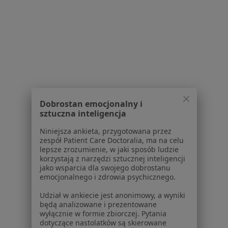
1
2
3
4
5
...
28
Powiązane wyszukiwania
W pobliżu Warszawy
Afta w Grójcu
Dobrostan emocjonalny i
sztuczna inteligencja
Afta w Piasecznie
Niniejsza ankieta, przygotowana przez
Afta w Legionowie
zespół Patient Care Doctoralia, ma na celu
lepsze zrozumienie, w jaki sposób ludzie
Afta w Mińsku Mazowieckim
korzystają z narzędzi sztucznej inteligencji
jako wsparcia dla swojego dobrostanu
Afta w Pruszkowie
emocjonalnego i zdrowia psychicznego.
Więcej (14)
Udział w ankiecie jest anonimowy, a wyniki
Więcej w kategorii: W pobliżu Warszawy
będą analizowane i prezentowane
wyłącznie w formie zbiorczej. Pytania
Schorzenia w Warszawie
dotyczące nastolatków są skierowane