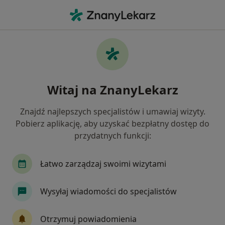
Me
Afta • Warszawa, mazowieckie
Filtry
• 1
Ubezpieczenie
Map
Afta specjaliści w Warszawie
Witaj na ZnanyLekarz
Jak działają wyniki wyszukiwania
Znajdź najlepszych specjalistów i umawiaj wizyty.
Pobierz aplikację, aby uzyskać bezpłatny dostęp do
Jakiego specjalisty szukasz?
przydatnych funkcji:
Stomatolog
Dermatolog
Łatwo zarządzaj swoimi wizytami
Lekarz wykonujący zabiegi medycyny estetycznej
Wysyłaj wiadomości do specjalistów
Protetyk stomatologiczny
Internista
Otrzymuj powiadomienia