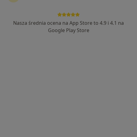
Zobacz więcej
Nasza średnia ocena na App Store to 4.9 i 4.1 na
Google Play Store
Bezpieczne płatności
Ewelina Becmer
·
Więcej
Dietetyk
60 opinii
Adres 1
Adres 2
Online
Puławska 392, Warszawa
•
Mapa
Gabinet dietetyczny Ewelina Becmer