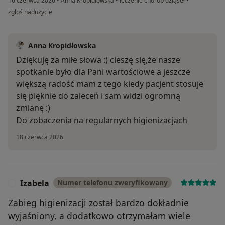
16 czerwca 2026
•
Anna Kropidłowska
•
leczenie chorób dziąseł
•
w opinii użytkownika A.W.
zgłoś nadużycie
Anna Kropidłowska
Dziękuję za miłe słowa :) cieszę się,że nasze
spotkanie było dla Pani wartościowe a jeszcze
większą radość mam z tego kiedy pacjent stosuje
się pięknie do zaleceń i sam widzi ogromną
zmianę :)
Do zobaczenia na regularnych higienizacjach
18 czerwca 2026
Izabela
Numer telefonu zweryfikowany
I
Zabieg higienizacji został bardzo dokładnie
wyjaśniony, a dodatkowo otrzymałam wiele