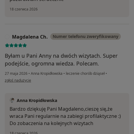
18 czerwca 2026
Magdalena Ch.
Numer telefonu zweryfikowany
M
Byłam u Pani Anny na dwóch wizytach. Super
podejście, ogromna wiedza. Polecam.
27 maja 2026
•
Anna Kropidłowska
•
leczenie chorób dziąseł
•
w opinii użytkownika Magdalena Ch.
zgłoś nadużycie
Anna Kropidłowska
Bardzo dziękuję Pani Magdaleno,cieszę się,że
wraca Pani regularnie na zabiegi profilaktyczne :)
Do zobaczenia na kolejnych wizytach
18 czerwca 2026