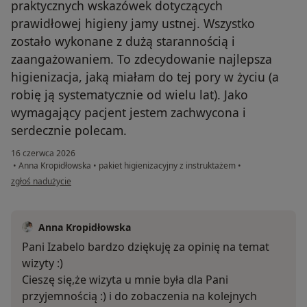
praktycznych wskazówek dotyczących
prawidłowej higieny jamy ustnej. Wszystko
zostało wykonane z dużą starannością i
zaangażowaniem. To zdecydowanie najlepsza
higienizacja, jaką miałam do tej pory w życiu (a
robię ją systematycznie od wielu lat). Jako
wymagający pacjent jestem zachwycona i
serdecznie polecam.
16 czerwca 2026
•
Anna Kropidłowska
•
pakiet higienizacyjny z instruktażem
•
w opinii użytkownika Izabela
zgłoś nadużycie
Anna Kropidłowska
Pani Izabelo bardzo dziękuję za opinię na temat
wizyty :)
Cieszę się,że wizyta u mnie była dla Pani
przyjemnością :) i do zobaczenia na kolejnych