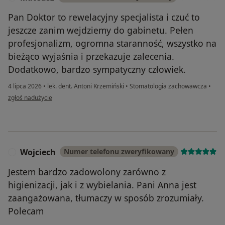
Pan Doktor to rewelacyjny specjalista i czuć to
jeszcze zanim wejdziemy do gabinetu. Pełen
profesjonalizm, ogromna staranność, wszystko na
bieżąco wyjaśnia i przekazuje zalecenia.
Dodatkowo, bardzo sympatyczny człowiek.
4 lipca 2026
•
lek. dent. Antoni Krzemiński
•
Stomatologia zachowawcza
•
w opinii użytkownika Mateusz
zgłoś nadużycie
Wojciech
Numer telefonu zweryfikowany
W
Jestem bardzo zadowolony zarówno z
higienizacji, jak i z wybielania. Pani Anna jest
zaangażowana, tłumaczy w sposób zrozumiały.
Polecam