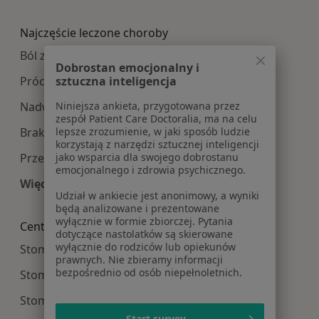
Więcej w kategorii: Najpopularniesze centra m
Najczęście leczone choroby
Ból zęba w Warszawie
Dobrostan emocjonalny i
Próchnica w Warszawie
sztuczna inteligencja
Nadwrażliwość zębów w Warszawie
Niniejsza ankieta, przygotowana przez
zespół Patient Care Doctoralia, ma na celu
Braki zębowe w Warszawie
lepsze zrozumienie, w jaki sposób ludzie
korzystają z narzędzi sztucznej inteligencji
Przebarwienia zębów w Warszawie
jako wsparcia dla swojego dobrostanu
emocjonalnego i zdrowia psychicznego.
Więcej (15)
Udział w ankiecie jest anonimowy, a wyniki
Więcej w kategorii: Najczęście leczone choroby
będą analizowane i prezentowane
wyłącznie w formie zbiorczej. Pytania
Centra medyczne Stomatologia w pobliżu
dotyczące nastolatków są skierowane
wyłącznie do rodziców lub opiekunów
Stomatologia centra medyczne w Piasecznie
prawnych. Nie zbieramy informacji
bezpośrednio od osób niepełnoletnich.
Stomatologia centra medyczne w Legionowie
Stomatologia centra medyczne w Pruszkowie
Start survey