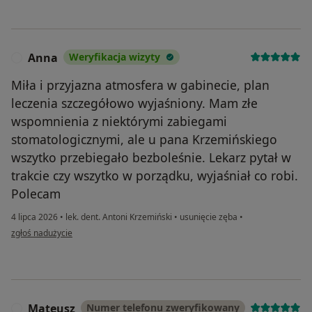
Anna
Weryfikacja wizyty
A
Miła i przyjazna atmosfera w gabinecie, plan
leczenia szczegółowo wyjaśniony. Mam złe
wspomnienia z niektórymi zabiegami
stomatologicznymi, ale u pana Krzemińskiego
wszytko przebiegało bezboleśnie. Lekarz pytał w
trakcie czy wszytko w porządku, wyjaśniał co robi.
Polecam
4 lipca 2026
•
lek. dent. Antoni Krzemiński
•
usunięcie zęba
•
w opinii użytkownika Anna
zgłoś nadużycie
Mateusz
Numer telefonu zweryfikowany
M