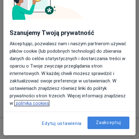
badanie RTG
Od 100 zł
Szczegóły
Umów
Szanujemy Twoją prywatność
Chirurgia stomatologiczna
Akceptując, pozwalasz nam i naszym partnerom używać
plików cookie (lub podobnych technologii) do zbierania
chirurgia stomatologiczna
Od 350 zł
Szczegóły
danych do celów statystycznych i dostarczania treści w
Umów
oparciu o Twoje zwyczaje przeglądania stron
internetowych. W każdej chwili możesz sprawdzić i
zaktualizować swoje preferencje w ustawieniach. W
+ 130 usług
ustawieniach znajdziesz również linki do polityk
prywatności stron trzecich. Więcej informacji znajdziesz
w
polityka cookies
W jaki sposób ustalane są ceny?
Zaakceptuj
Edytuj ustawienia
Specjaliści