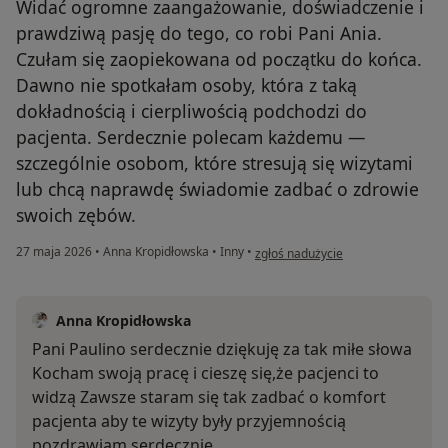
Widać ogromne zaangażowanie, doświadczenie i
prawdziwą pasję do tego, co robi Pani Ania.
Czułam się zaopiekowana od początku do końca.
Dawno nie spotkałam osoby, która z taką
dokładnością i cierpliwością podchodzi do
pacjenta. Serdecznie polecam każdemu —
szczególnie osobom, które stresują się wizytami
lub chcą naprawdę świadomie zadbać o zdrowie
swoich zębów.
w opinii użytkownika Paulina Mazu
27 maja 2026
•
Anna Kropidłowska
•
Inny
•
zgłoś nadużycie
Anna Kropidłowska
Pani Paulino serdecznie dziękuję za tak miłe słowa
Kocham swoją pracę i cieszę się,że pacjenci to
widzą Zawsze staram się tak zadbać o komfort
pacjenta aby te wizyty były przyjemnością
pozdrawiam serdecznie