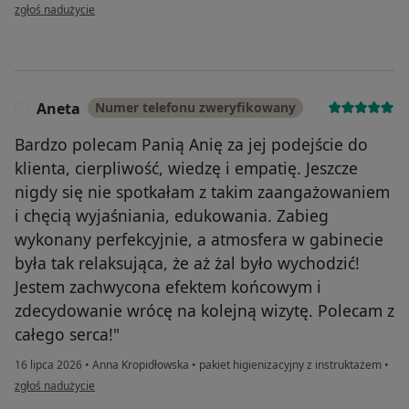
w opinii użytkownika Agnieszka Żebrowska
zgłoś nadużycie
Aneta
Numer telefonu zweryfikowany
A
Bardzo polecam Panią Anię za jej podejście do
klienta, cierpliwość, wiedzę i empatię. Jeszcze
nigdy się nie spotkałam z takim zaangażowaniem
i chęcią wyjaśniania, edukowania. Zabieg
wykonany perfekcyjnie, a atmosfera w gabinecie
była tak relaksująca, że aż żal było wychodzić!
Jestem zachwycona efektem końcowym i
zdecydowanie wrócę na kolejną wizytę. Polecam z
całego serca!"
16 lipca 2026
•
Anna Kropidłowska
•
pakiet higienizacyjny z instruktażem
•
w opinii użytkownika Aneta
zgłoś nadużycie