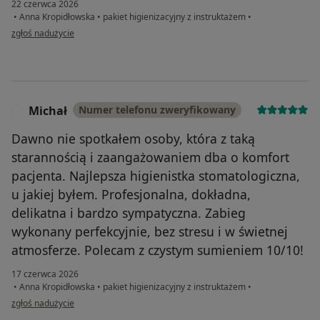
22 czerwca 2026
•
Anna Kropidłowska
•
pakiet higienizacyjny z instruktażem
•
w opinii użytkownika Wojciech
zgłoś nadużycie
Michał
Numer telefonu zweryfikowany
M
Dawno nie spotkałem osoby, która z taką
starannością i zaangażowaniem dba o komfort
pacjenta. Najlepsza higienistka stomatologiczna,
u jakiej byłem. Profesjonalna, dokładna,
delikatna i bardzo sympatyczna. Zabieg
wykonany perfekcyjnie, bez stresu i w świetnej
atmosferze. Polecam z czystym sumieniem 10/10!
17 czerwca 2026
•
Anna Kropidłowska
•
pakiet higienizacyjny z instruktażem
•
w opinii użytkownika Michał
zgłoś nadużycie