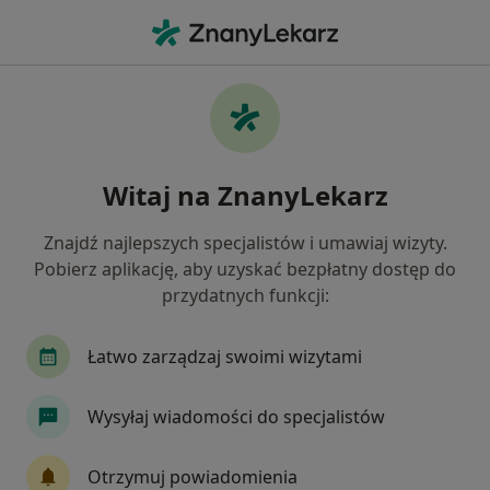
Me
Lekarz Wykonujący Zabiegi Medycyny Estetycznej • Warszawa, mazowieckie
Filtry
Ubezpieczenie:
Allianz
20 polecanych lekarzy wykonujących zabiegi
Witaj na ZnanyLekarz
medycyny estetycznej w Warszawie z
Allianz
Znajdź najlepszych specjalistów i umawiaj wizyty.
Jak działają wyniki wyszukiwania
Pobierz aplikację, aby uzyskać bezpłatny dostęp do
przydatnych funkcji:
Łatwo zarządzaj swoimi wizytami
Wysyłaj wiadomości do specjalistów
Otrzymuj powiadomienia
lek. Tomasz Majszyk