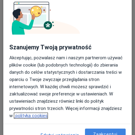
GINI Clinic
·
Więcej
Medycyna estetyczna, Ginekologia, Diagnostyka
80 opinii
Szanujemy Twoją prywatność
ul. Dzika 4 lok. 13 (I. piętro), Warszawa
•
Mapa
Akceptując, pozwalasz nam i naszym partnerom używać
Konsultacja z zakresu medycyny estetycznej
300 zł
plików cookie (lub podobnych technologii) do zbierania
danych do celów statystycznych i dostarczania treści w
oparciu o Twoje zwyczaje przeglądania stron
internetowych. W każdej chwili możesz sprawdzić i
dr n. med. Dana
dr Karolina
Pavlovschi
Szeremeta
zaktualizować swoje preferencje w ustawieniach. W
audiolog, foniatra
ustawieniach znajdziesz również linki do polityk
prywatności stron trzecich. Więcej informacji znajdziesz
Brak dostępnych specjalistów z wolnymi terminami w tym centrum medycznym.
w
polityka cookies
Pokaż profil
Zaakceptuj