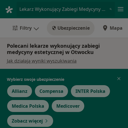
Me
Lekarz Wykonujący Zabiegi Medycyny Estetycznej • Otwock, mazowieckie
Filtry
Ubezpieczenie
Mapa
Polecani lekarze wykonujący zabiegi
medycyny estetycznej w Otwocku
Jak działają wyniki wyszukiwania
Wybierz swoje ubezpieczenie
Allianz
Compensa
INTER Polska
Medica Polska
Medicover
Zobacz więcej