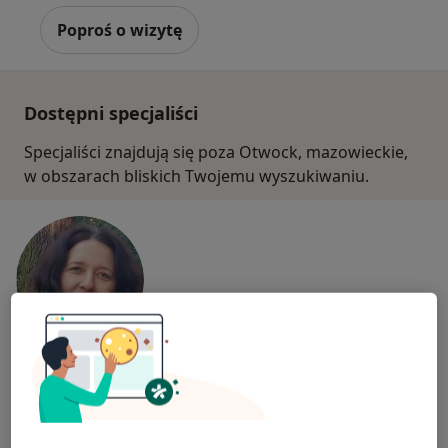
Poproś o wizytę
Dostępni specjaliści
Specjaliści znajdują się poza Otwock, mazowieckie,
w obszarach bliskich Twojemu wyszukiwaniu.
Bezpieczne płatności
dr n. med. Marta Durka - Kęsy
·
Lekarz wykonujący zabiegi medycyny estetycznej, Neurolog