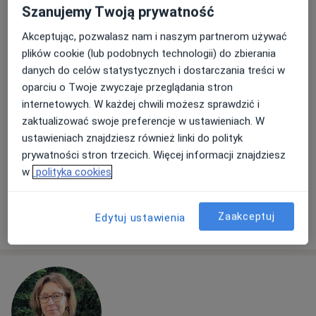
Więcej
Szanujemy Twoją prywatność
103 opinie
Akceptując, pozwalasz nam i naszym partnerom używać
Popularny specjalista: pacjenci chętnie płacą
plików cookie (lub podobnych technologii) do zbierania
online
danych do celów statystycznych i dostarczania treści w
Adres 1
Adres 2
oparciu o Twoje zwyczaje przeglądania stron
internetowych. W każdej chwili możesz sprawdzić i
zaktualizować swoje preferencje w ustawieniach. W
Mokra 31a, Warszawa
•
Mapa
ustawieniach znajdziesz również linki do polityk
EMG-MED Warszawa - Targówek
prywatności stron trzecich. Więcej informacji znajdziesz
Konsultacja chirurgiczna
300 zł
w
polityka cookies
Specjalista nie oferuje umawiania online pod tym adresem.
Zaakceptuj
Edytuj ustawienia
Poproś o wizytę