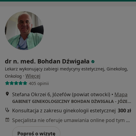
dr n. med. Bohdan Dźwigała
Lekarz wykonujący zabiegi medycyny estetycznej, Ginekolog,
·
Więcej
Onkolog
405 opinii
Stefana Okrzei 6, Józefów (powiat otwocki)
•
Mapa
GABINET GINEKOLOGICZNY BOHDAN DŻWIGAŁA - JÓZEFÓW -POŁOŻNICTWO-GINEKOLOGIA-ONKOLOGIA-ULTRASONOGRAFIA-LASEROTERAPIA-
Konsultacja z zakresu ginekologii estetycznej
300 zł
Specjalista nie oferuje umawiania online pod tym adresem.
Poproś o wizytę