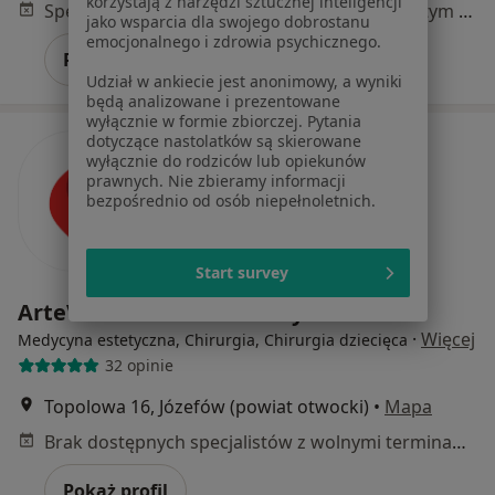
korzystają z narzędzi sztucznej inteligencji
Specjalista nie oferuje umawiania online pod tym adresem.
jako wsparcia dla swojego dobrostanu
emocjonalnego i zdrowia psychicznego.
Poproś o wizytę
Udział w ankiecie jest anonimowy, a wyniki
będą analizowane i prezentowane
wyłącznie w formie zbiorczej. Pytania
dotyczące nastolatków są skierowane
wyłącznie do rodziców lub opiekunów
prawnych. Nie zbieramy informacji
bezpośrednio od osób niepełnoletnich.
Start survey
ArteVena - Centrum Medyczne
·
Więcej
Medycyna estetyczna, Chirurgia, Chirurgia dziecięca
32 opinie
Topolowa 16, Józefów (powiat otwocki)
•
Mapa
Brak dostępnych specjalistów z wolnymi terminami w tym centrum medycznym.
Pokaż profil