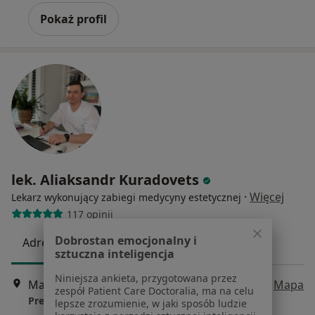
Pokaż profil
lek. Aliaksandr Kuradovets
·
Więcej
Lekarz wykonujący zabiegi medycyny estetycznej
117 opinii
Dobrostan emocjonalny i
Adres
Online
sztuczna inteligencja
Niniejsza ankieta, przygotowana przez
Marszałka Piłsudskiego 120A, Józefów (powiat otwocki)
•
Mapa
zespół Patient Care Doctoralia, ma na celu
Prestige Medical Józefów
lepsze zrozumienie, w jaki sposób ludzie