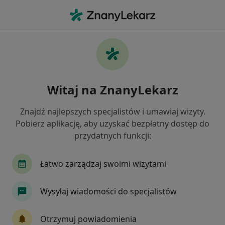
Me
Lekarz Wykonujący Zabiegi Medycyny Estetycznej • Pruszków, mazowieckie
Filtry
Ubezpieczenie
Mapa
Polecani lekarze wykonujący zabiegi
Witaj na ZnanyLekarz
medycyny estetycznej w Pruszkowie
Jak działają wyniki wyszukiwania
Znajdź najlepszych specjalistów i umawiaj wizyty.
Pobierz aplikację, aby uzyskać bezpłatny dostęp do
przydatnych funkcji:
Wybierz swoje ubezpieczenie
Łatwo zarządzaj swoimi wizytami
Wysyłaj wiadomości do specjalistów
Otrzymuj powiadomienia