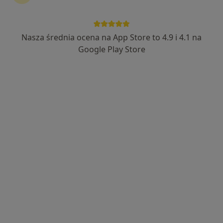
Skupienie na pacjencie
lek. Katarzyna Pietuch
Nasza średnia ocena na App Store to 4.9 i 4.1 na
Google Play Store
Lekarz wykonujący zabiegi medycyny estetycznej, Ginekolog,
·
Więcej
Położna/położny
191 opinii
Adres
Online
Wybickiego 1 lok. U5, Piastów
•
Mapa
Ka-Medica Piastów
Konsultacja z zakresu medycyny estetycznej
od 300 zł
Specjalista nie oferuje umawiania online pod tym adresem.
Poproś o wizytę