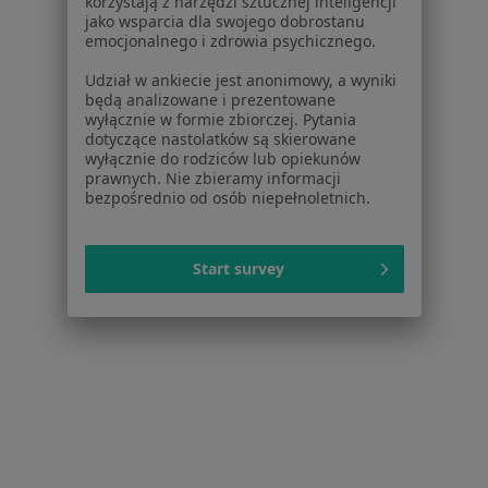
korzystają z narzędzi sztucznej inteligencji
nowe oferty.
jako wsparcia dla swojego dobrostanu
emocjonalnego i zdrowia psychicznego.
Udział w ankiecie jest anonimowy, a wyniki
będą analizowane i prezentowane
wyłącznie w formie zbiorczej. Pytania
dotyczące nastolatków są skierowane
wyłącznie do rodziców lub opiekunów
prawnych. Nie zbieramy informacji
bezpośrednio od osób niepełnoletnich.
dr n. med. Bohdan Dźwigała
Start survey
Lekarz wykonujący zabiegi medycyny estetycznej, Ginekolog,
·
Więcej
Onkolog
405 opinii
Adres 1
Adres 2
WYBICKIEGO 1 LOK. U5, Piastów
•
Mapa
" KA-MEDICA " GABINET GINEKOLOGICZNY BOHDAN DŻWIGAŁA PIASTÓW POŁOŻNICTWO-GINEKOLOGIA-ONKOLOGIA-LASEROTERAPIA-USG PIASTÓW-SOCHACZEW