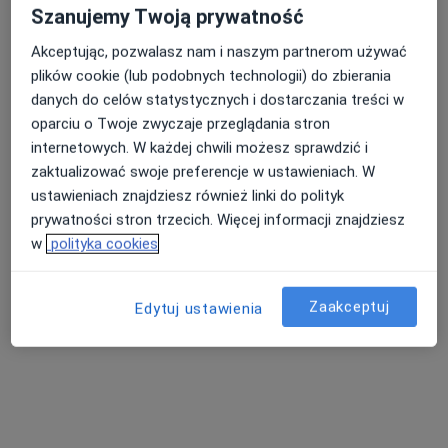
Szanujemy Twoją prywatność
Akceptując, pozwalasz nam i naszym partnerom używać
plików cookie (lub podobnych technologii) do zbierania
danych do celów statystycznych i dostarczania treści w
oparciu o Twoje zwyczaje przeglądania stron
internetowych. W każdej chwili możesz sprawdzić i
zaktualizować swoje preferencje w ustawieniach. W
ustawieniach znajdziesz również linki do polityk
lek. Katarzyna Ciepłowska
prywatności stron trzecich. Więcej informacji znajdziesz
Lekarz wykonujący zabiegi medycyny estetycznej, Okulista
w
polityka cookies
2 opinie
Wybickiego 1 lok. U5, Piastów
•
Mapa
Zaakceptuj
Edytuj ustawienia
Ka-Medica Piastów
Konsultacja z zakresu medycyny estetycznej
od 300 zł
Specjalista nie oferuje umawiania online pod tym adresem.
Poproś o wizytę