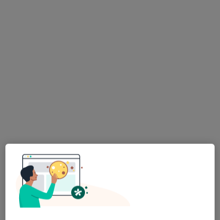
lek. dent. Marta Marcinkowska
Lekarz wykonujący zabiegi medycyny estetycznej, Stomatolog
21 opinii
Wybickiego 1 lok. U5, Piastów
•
Mapa
Ka-Medica Piastów
Konsultacja z zakresu medycyny estetycznej
od 300 zł
Specjalista nie oferuje umawiania online pod tym adresem.
Poproś o wizytę