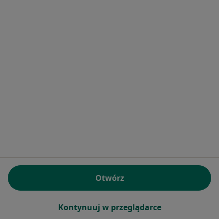
lek. Katarzyna
lek. Jakub Latusek
lek. Anna Pioch
Pietuch
dermatolog
ginekolog
ginekolog
Zobacz wszystkich 6 specjalistów
Brak dostępnych specjalistów z wolnymi terminami w tym centrum medycznym.
Pokaż profil
Otwórz
Kontynuuj w przeglądarce
Centrum Medyczne Eureka