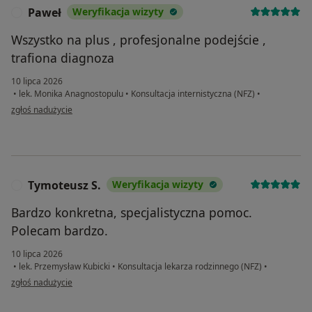
Paweł
Weryfikacja wizyty
P
Wszystko na plus , profesjonalne podejście ,
trafiona diagnoza
10 lipca 2026
•
lek. Monika Anagnostopulu
•
Konsultacja internistyczna (NFZ)
•
w opinii użytkownika Paweł
zgłoś nadużycie
Tymoteusz S.
Weryfikacja wizyty
T
Bardzo konkretna, specjalistyczna pomoc.
Polecam bardzo.
10 lipca 2026
•
lek. Przemysław Kubicki
•
Konsultacja lekarza rodzinnego (NFZ)
•
w opinii użytkownika Tymoteusz S.
zgłoś nadużycie