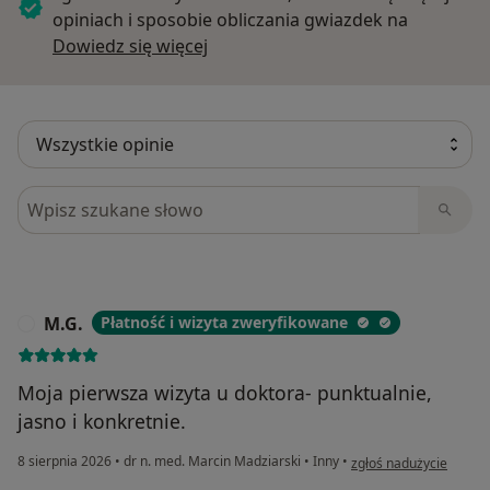
opiniach i sposobie obliczania gwiazdek na
Dowiedz się więcej o opiniach
Dowiedz się więcej
Szukaj w opiniach
M.G.
Płatność i wizyta zweryfikowane
M
Moja pierwsza wizyta u doktora- punktualnie,
jasno i konkretnie.
w opinii użytkownika M
8 sierpnia 2026
•
dr n. med. Marcin Madziarski
•
Inny
•
zgłoś nadużycie