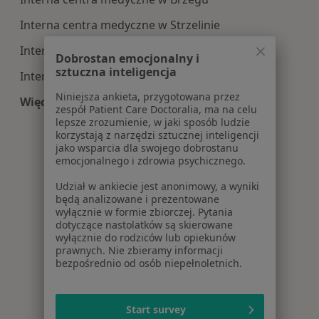
Interna centra medyczne w Strzelinie
Interna centra medyczne w Oławie
Dobrostan emocjonalny i
sztuczna inteligencja
Interna centra medyczne w Trzebnicy
Niniejsza ankieta, przygotowana przez
Więcej (14)
zespół Patient Care Doctoralia, ma na celu
Więcej w kategorii: Centra medyczne Interna w
lepsze zrozumienie, w jaki sposób ludzie
korzystają z narzędzi sztucznej inteligencji
jako wsparcia dla swojego dobrostanu
emocjonalnego i zdrowia psychicznego.
Udział w ankiecie jest anonimowy, a wyniki
będą analizowane i prezentowane
wyłącznie w formie zbiorczej. Pytania
dotyczące nastolatków są skierowane
wyłącznie do rodziców lub opiekunów
prawnych. Nie zbieramy informacji
bezpośrednio od osób niepełnoletnich.
Start survey