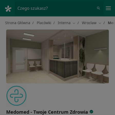
Me
Czego szukasz?
Strona Główna
Placówki
Interna
Wrocław
Med
Zmień miasto
Zmień mi
Medomed - Twoje Centrum Zdrowia