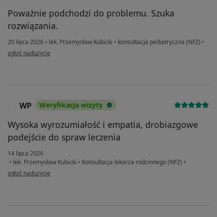
Poważnie podchodzi do problemu. Szuka
rozwiązania.
20 lipca 2026
•
lek. Przemysław Kubicki
•
konsultacja pediatryczna (NFZ)
•
w opinii użytkownika JK
zgłoś nadużycie
WP
Weryfikacja wizyty
W
Wysoka wyrozumiałość i empatia, drobiazgowe
podejście do spraw leczenia
14 lipca 2026
•
lek. Przemysław Kubicki
•
Konsultacja lekarza rodzinnego (NFZ)
•
w opinii użytkownika WP
zgłoś nadużycie