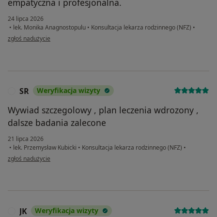
empatyczna i profesjonalna.
24 lipca 2026
•
lek. Monika Anagnostopulu
•
Konsultacja lekarza rodzinnego (NFZ)
•
w opinii użytkownika II
zgłoś nadużycie
SR
Weryfikacja wizyty
S
Wywiad szczegolowy , plan leczenia wdrozony ,
dalsze badania zalecone
21 lipca 2026
•
lek. Przemysław Kubicki
•
Konsultacja lekarza rodzinnego (NFZ)
•
w opinii użytkownika SR
zgłoś nadużycie
JK
Weryfikacja wizyty
J