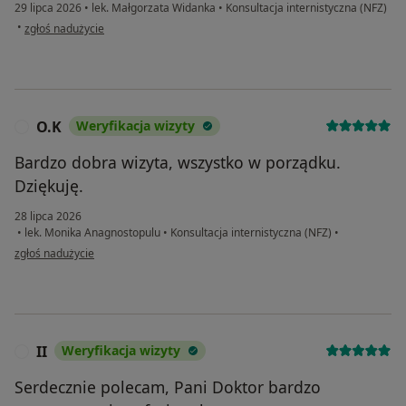
29 lipca 2026
•
lek. Małgorzata Widanka
•
Konsultacja internistyczna (NFZ)
w opinii użytkownika Wiktoria
•
zgłoś nadużycie
O.K
Weryfikacja wizyty
O
Bardzo dobra wizyta, wszystko w porządku.
Dziękuję.
28 lipca 2026
•
lek. Monika Anagnostopulu
•
Konsultacja internistyczna (NFZ)
•
w opinii użytkownika O.K
zgłoś nadużycie
II
Weryfikacja wizyty
I
Serdecznie polecam, Pani Doktor bardzo