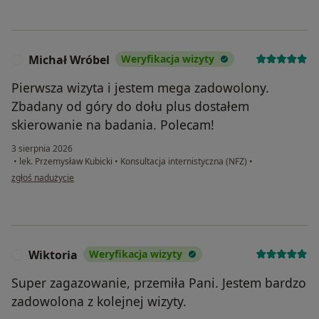
Michał Wróbel
Weryfikacja wizyty
M
Pierwsza wizyta i jestem mega zadowolony.
Zbadany od góry do dołu plus dostałem
skierowanie na badania. Polecam!
3 sierpnia 2026
•
lek. Przemysław Kubicki
•
Konsultacja internistyczna (NFZ)
•
w opinii użytkownika Michał Wróbel
zgłoś nadużycie
Wiktoria
Weryfikacja wizyty
W
Super zagazowanie, przemiła Pani. Jestem bardzo
zadowolona z kolejnej wizyty.