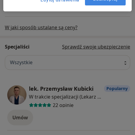
W jaki sposób ustalane są ceny?
Specjaliści
Sprawdź swoje ubezpieczenie
Wszystkie
lek. Przemysław Kubicki
Popularny
W trakcie specjalizacji (Lekarz rodzinny), Lekarz pierwszego kontaktu
22 opinie
Umów