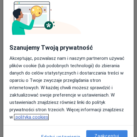
Konsultacja pediatryczna (NFZ)
konsultacja pediatryczna (
Darmowa usługa
Szczegóły
Umów
Szanujemy Twoją prywatność
Akceptując, pozwalasz nam i naszym partnerom używać
plików cookie (lub podobnych technologii) do zbierania
Konsultacja internistyczna (NFZ)
danych do celów statystycznych i dostarczania treści w
Konsultacja internistyczna 
Darmowa usługa
Szczegóły
oparciu o Twoje zwyczaje przeglądania stron
internetowych. W każdej chwili możesz sprawdzić i
Umów
zaktualizować swoje preferencje w ustawieniach. W
ustawieniach znajdziesz również linki do polityk
prywatności stron trzecich. Więcej informacji znajdziesz
Konsultacja lekarza rodzinnego (NFZ)
w
polityka cookies
Konsultacja lekarza rodzin
Darmowa usługa
Szczegóły
Umów
Zaakceptuj
Edytuj ustawienia