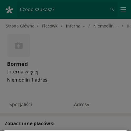
Me
Czego szukasz?
Strona Główna
Placówki
Interna
Niemodlin
B
Zmień miasto
Zmień 
Bormed
Interna
więcej
Niemodlin
1 adres
Specjaliści
Adresy
Zobacz inne placówki