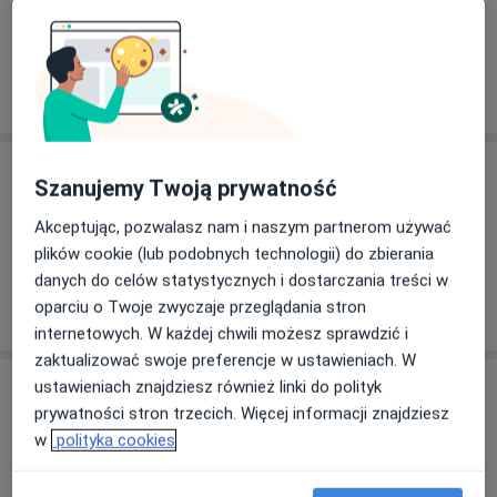
Kogo szukasz?
Pediatra
Laryngolog
Szukaj innej specjalizacji
Specjaliści
Szanujemy Twoją prywatność
Akceptując, pozwalasz nam i naszym partnerom używać
Sylwia Borowska
plików cookie (lub podobnych technologii) do zbierania
Laryngolog
danych do celów statystycznych i dostarczania treści w
oparciu o Twoje zwyczaje przeglądania stron
internetowych. W każdej chwili możesz sprawdzić i
zaktualizować swoje preferencje w ustawieniach. W
Adres
ustawieniach znajdziesz również linki do polityk
prywatności stron trzecich. Więcej informacji znajdziesz
w
polityka cookies
Powiększ mapę