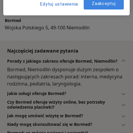
Zaakceptuj
Edytuj ustawienia
Bormed
Wojska Polskiego 5, 49-100 Niemodlin
Najczęściej zadawane pytania
Porady z jakiego zakresu oferuje Bormed, Niemodlin?
Bormed, Niemodlin dysponuje dużym zespołem o
następujących zakresach porad: interna, medycyna
rodzinna, pediatria, laryngologia.
Jakie usługi oferuje Bormed?
Czy Bormed oferuje wizyty online, bez potrzeby
odwiedzenia placówki?
Jak mogę umówić wizytę w Bormed?
Kiedy mogę skonsultować się w Bormed?
Bormed: co mówią pacjenci i pacjentki?