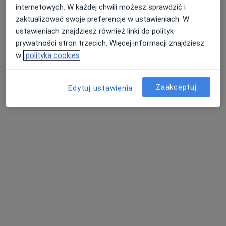
internetowych. W każdej chwili możesz sprawdzić i
zaktualizować swoje preferencje w ustawieniach. W
AKS-MEDICA
ustawieniach znajdziesz również linki do polityk
·
Więcej
Medycyna rodzinna, Pediatria, Neonatologia
prywatności stron trzecich. Więcej informacji znajdziesz
7 opinii
w
polityka cookies
Mossora 6 POZ, Brzeg
•
Mapa
Brak dostępnych specjalistów z wolnymi terminami w tym centrum medycznym.
Zaakceptuj
Edytuj ustawienia
Pokaż profil
lek. Joanna Sapota