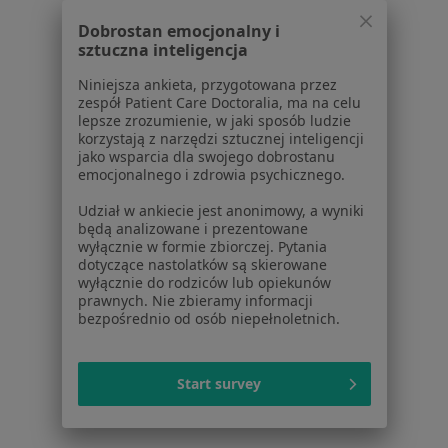
Nimsz Ewa
Dobrostan emocjonalny i
·
Więcej
Medycyna rodzinna, Ortopedia, Psychiatria
sztuczna inteligencja
2 opinie
Niniejsza ankieta, przygotowana przez
Herberta 5, Brzeg
•
Mapa
zespół Patient Care Doctoralia, ma na celu
lepsze zrozumienie, w jaki sposób ludzie
Konsultacja internistyczna
korzystają z narzędzi sztucznej inteligencji
jako wsparcia dla swojego dobrostanu
Brak dostępnych specjalistów z wolnymi terminami w tym centrum medycznym.
emocjonalnego i zdrowia psychicznego.
Pokaż profil
Udział w ankiecie jest anonimowy, a wyniki
będą analizowane i prezentowane
wyłącznie w formie zbiorczej. Pytania
dotyczące nastolatków są skierowane
1
2
3
4
5
wyłącznie do rodziców lub opiekunów
prawnych. Nie zbieramy informacji
bezpośrednio od osób niepełnoletnich.
Powiązane
|
Oferty pracy - Lekarz
wyszukiwania
rodzinny
Start survey
W pobliżu Wiązowa
Lekarze rodzinni w Wrocławiu