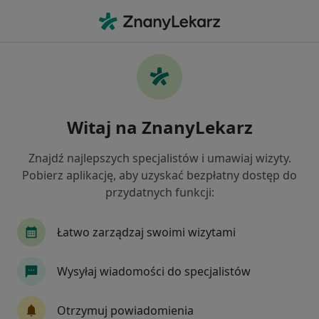
Me
Lekarz Rodzinny • Wiązów, dolnośląskie
Filtry
Ubezpieczenie
Mapa
Polecani lekarze rodzinni w Wiązowie
Witaj na ZnanyLekarz
Jak działają wyniki wyszukiwania
Znajdź najlepszych specjalistów i umawiaj wizyty.
Pobierz aplikację, aby uzyskać bezpłatny dostęp do
Wybierz swoje ubezpieczenie
przydatnych funkcji:
LUX MED
Łatwo zarządzaj swoimi wizytami
Wysyłaj wiadomości do specjalistów
Otrzymuj powiadomienia