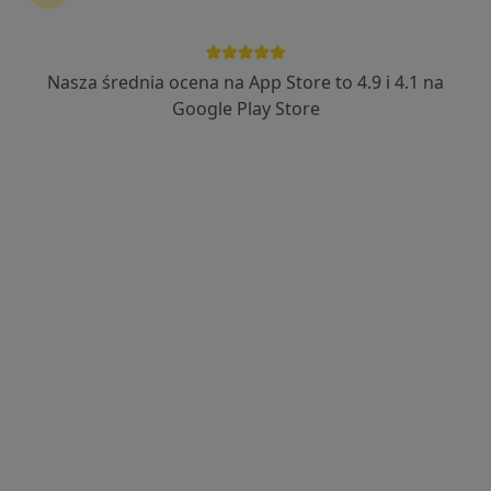
Nasza średnia ocena na App Store to 4.9 i 4.1 na
Przychodnia MediQ
Google Play Store
·
Więcej
Medycyna rodzinna, Ginekologia, Dermatologia
190 opinii
Adama Mickiewicza 5, Strzelin
•
Mapa
Brak dostępnych specjalistów z wolnymi terminami w tym centrum medycznym.
Pokaż profil