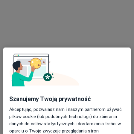
NZOZ INTMED Przychodnia
·
Więcej
Medycyna rodzinna, Neurologia, Ginekologia
149 opinii
3 Maja 2A, Oława
•
Mapa
Brak dostępnych specjalistów z wolnymi terminami w tym centrum medycznym.
Pokaż profil
Szanujemy Twoją prywatność
Akceptując, pozwalasz nam i naszym partnerom używać
plików cookie (lub podobnych technologii) do zbierania
danych do celów statystycznych i dostarczania treści w
oparciu o Twoje zwyczaje przeglądania stron