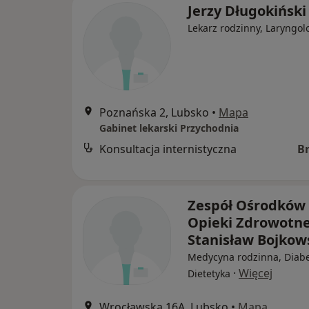
Jerzy Długokiński
Lekarz rodzinny, Laryngol
Poznańska 2, Lubsko
•
Mapa
Gabinet lekarski Przychodnia
Konsultacja internistyczna
B
Zespół Ośrodków
Opieki Zdrowotne
Stanisław Bojkow
Medycyna rodzinna, Diabe
·
Więcej
Dietetyka
Wrocławska 16A, Lubsko
•
Mapa