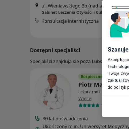
ul. Wieniawskiego 3b (nad apteką), Żary
Konsultacja internistyczna
Szanuje
Dostępni specjaliści
Akceptując
Specjaliści znajdują się poza Lubsko, lubusk
technologii
Twoje zwyc
Bezpieczne płatności
zaktualizo
Piotr Matysik
do polityk 
Lekarz rodzinny, Internist
Więcej
1929 opinii
30 lat doświadczenia
Ukończony m.in. Uniwersytet Medyczn