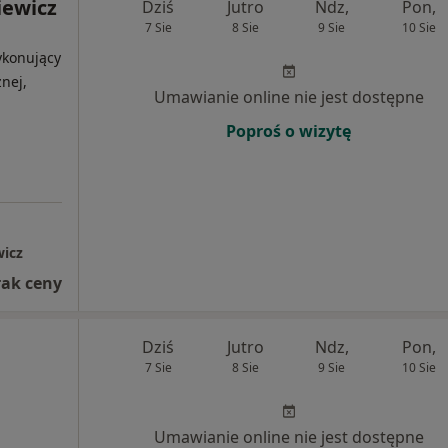
iewicz
Dziś
Jutro
Ndz,
Pon,
7 Sie
8 Sie
9 Sie
10 Sie
ykonujący
nej,
Umawianie online nie jest dostępne
Poproś o wizytę
wicz
rak ceny
Dziś
Jutro
Ndz,
Pon,
7 Sie
8 Sie
9 Sie
10 Sie
Umawianie online nie jest dostępne