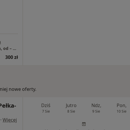
a
Wizyty lekarskie w domu pacjenta do 10 km, od – Płoty, Leśny Zaułek 2, Czerwieńsk
300 zł
iej nowe oferty.
Pełka-
Dziś
Jutro
Ndz,
Pon,
7 Sie
8 Sie
9 Sie
10 Sie
·
Więcej