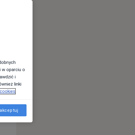
odobnych
i w oparciu o
awdzić i
Wt,
Śr,
Czw,
wnież linki
11 Sie
12 Sie
13 Sie
 cookies
akceptuj