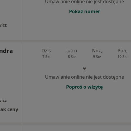
Umawianie online nie jest dostępne
Pokaż numer
wicz
andra
Dziś
Jutro
Ndz,
Pon,
7 Sie
8 Sie
9 Sie
10 Sie
Umawianie online nie jest dostępne
Poproś o wizytę
wicz
rak ceny