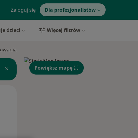
Zaloguj się
Dla profesjonalistów
je dzieci
Więcej filtrów
ukiwania
Powiększ mapę
Wt,
Śr,
Czw,
11 Sie
12 Sie
13 Sie