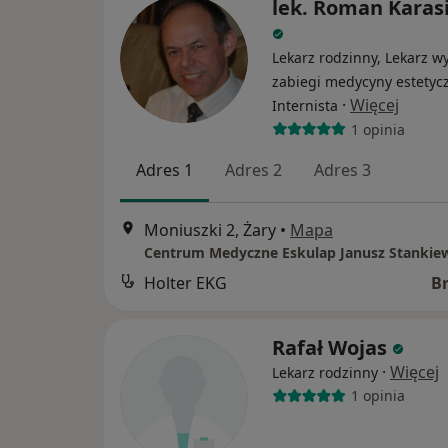
lek. Roman Karas
Lekarz rodzinny, Lekarz w
zabiegi medycyny estetycz
·
Więcej
Internista
1 opinia
Adres 1
Adres 2
Adres 3
Moniuszki 2, Żary
•
Mapa
Centrum Medyczne Eskulap Janusz Stankie
Holter EKG
B
Rafał Wojas
·
Więcej
Lekarz rodzinny
1 opinia