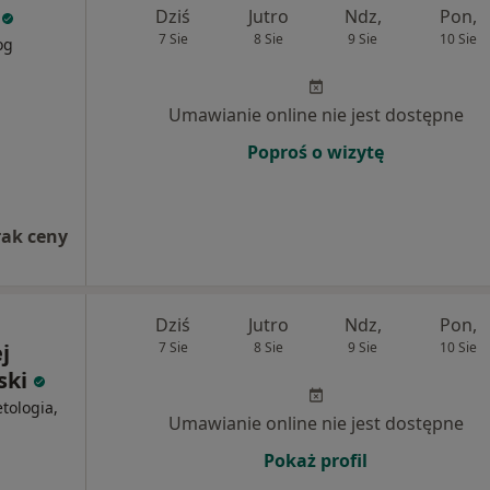
Dziś
Jutro
Ndz,
Pon,
7 Sie
8 Sie
9 Sie
10 Sie
og
Umawianie online nie jest dostępne
Poproś o wizytę
rak ceny
Dziś
Jutro
Ndz,
Pon,
j
7 Sie
8 Sie
9 Sie
10 Sie
ski
tologia,
Umawianie online nie jest dostępne
Pokaż profil