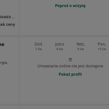
Poproś o wizytę
Niepubliczny Zakład Opieki Zdrowotnej " VITAMED " Poradnia Lekarza Rodzinnego
rak ceny
ne
Dziś
Jutro
Ndz,
Pon,
7 Sie
8 Sie
9 Sie
10 Sie
rgia,
Umawianie online nie jest dostępne
Pokaż profil