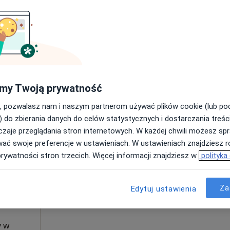
•
Mapa
Gabinet Leczenia Otyłości i Cukrzycy Agnieszka Sznajderowicz
od 270 zł
my Twoją prywatność
, pozwalasz nam i naszym partnerom używać plików cookie (lub p
ie, w obszarach bliskich Twojemu wyszukiwaniu.
) do zbierania danych do celów statystycznych i dostarczania treśc
zaje przeglądania stron internetowych. W każdej chwili możesz spr
Dziś
Jutro
Ndz,
Pon,
wać swoje preferencje w ustawieniach. W ustawieniach znajdziesz ró
7 Sie
8 Sie
9 Sie
10 Sie
prywatności stron trzecich. Więcej informacji znajdziesz w
polityka
·
a
Umawianie online nie jest dostępne
Za
Edytuj ustawienia
Poproś o wizytę
y w