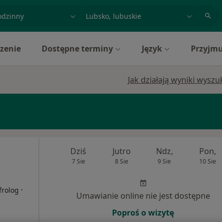
acja, badanie lub nazwisko
miasto lub dzielnica
zenie
Dostępne terminy
Język
Przyjmu
Jak działają wyniki wysz
Dziś
Jutro
Ndz,
Pon,
7 Sie
8 Sie
9 Sie
10 Sie
·
frolog
Umawianie online nie jest dostępne
Poproś o wizytę