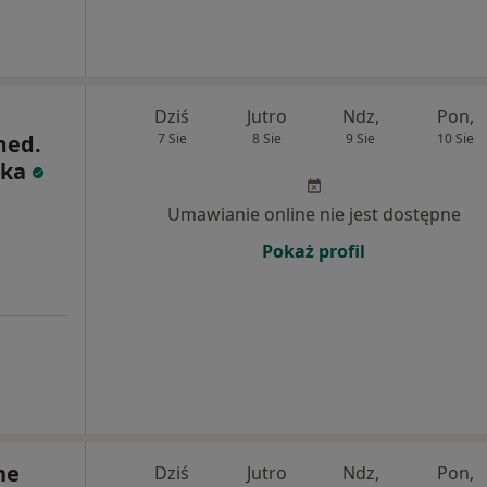
Dziś
Jutro
Ndz,
Pon,
med.
7 Sie
8 Sie
9 Sie
10 Sie
ska
Umawianie online nie jest dostępne
Pokaż profil
ne
Dziś
Jutro
Ndz,
Pon,