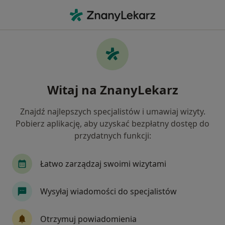
Me
Lekarz Rodzinny • Żagań, lubuskie
Filtry
Ubezpieczenie
Mapa
Polecani lekarze rodzinni w Żaganiu
Witaj na ZnanyLekarz
Jak działają wyniki wyszukiwania
Znajdź najlepszych specjalistów i umawiaj wizyty.
Pobierz aplikację, aby uzyskać bezpłatny dostęp do
Wybierz swoje ubezpieczenie
przydatnych funkcji:
Łatwo zarządzaj swoimi wizytami
Wysyłaj wiadomości do specjalistów
Otrzymuj powiadomienia