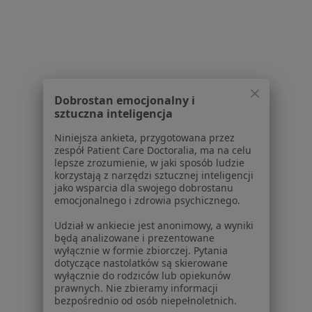
1
2
3
4
5
Powiązane
|
Oferty pracy - Lekarz
wyszukiwania
rodzinny
W pobliżu Żagania
Dobrostan emocjonalny i
Lekarze rodzinni w Zielonej Górze
sztuczna inteligencja
Lekarze rodzinni w Nowej Sóli
Niniejsza ankieta, przygotowana przez
zespół Patient Care Doctoralia, ma na celu
Lekarze rodzinni w Bolesławcu
lepsze zrozumienie, w jaki sposób ludzie
korzystają z narzędzi sztucznej inteligencji
Lekarze rodzinni w Żarach
jako wsparcia dla swojego dobrostanu
emocjonalnego i zdrowia psychicznego.
Lekarze rodzinni w Kożuchowie
Udział w ankiecie jest anonimowy, a wyniki
Więcej (14)
będą analizowane i prezentowane
Więcej w kategorii: W pobliżu Żagania
wyłącznie w formie zbiorczej. Pytania
dotyczące nastolatków są skierowane
wyłącznie do rodziców lub opiekunów
prawnych. Nie zbieramy informacji
Strona Główna
Lekarz Rodzinny
Żagań
Zmień miasto
bezpośrednio od osób niepełnoletnich.