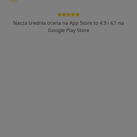
Bezpieczne płatności
lek. Agnieszka Sznajderowicz
Nasza średnia ocena na App Store to 4.9 i 4.1 na
·
Więcej
Diabetolog, Internista, Nefrolog
Google Play Store
378 opinii
Adres 1
Adres 2
ul Jana III Sobieskiego 14, Żagań
•
Mapa
Gabinet Diabetologiczny i Nefrologiczny
Konsultacja internistyczna
270 zł
Specjalista nie oferuje umawiania online pod tym adresem.
Poproś o wizytę