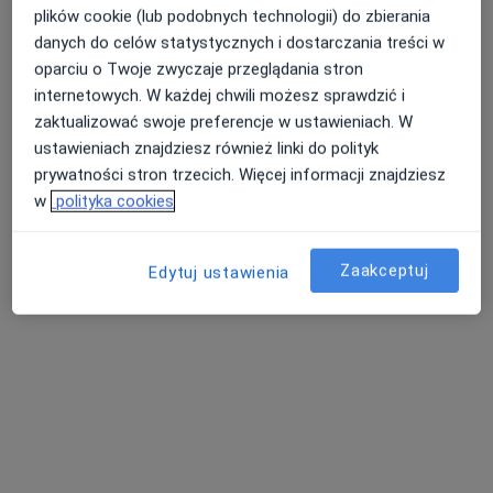
plików cookie (lub podobnych technologii) do zbierania
danych do celów statystycznych i dostarczania treści w
oparciu o Twoje zwyczaje przeglądania stron
dr n. med. Aleksandra Wierzbicka
internetowych. W każdej chwili możesz sprawdzić i
Lekarz rodzinny, Pediatra
zaktualizować swoje preferencje w ustawieniach. W
31 opinii
ustawieniach znajdziesz również linki do polityk
Moniuszki 2, Żary
•
Mapa
prywatności stron trzecich. Więcej informacji znajdziesz
Centrum Medyczne Eskulap Janusz Stankiewicz
w
polityka cookies
Konsultacja pediatryczna
Brak ceny
Specjalista nie oferuje umawiania online pod tym adresem.
Zaakceptuj
Edytuj ustawienia
Poproś o wizytę