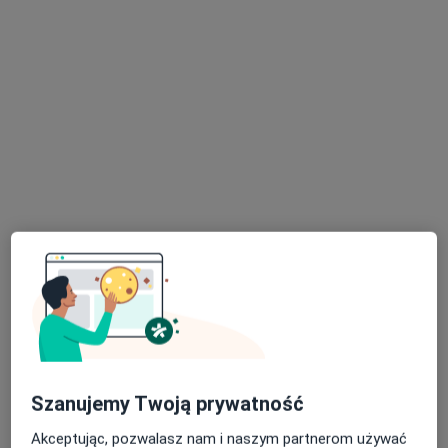
lek. Monika Kieża
Lekarz rodzinny, Pediatra
77 opinii
Jana Pawła II 34, Małomice
•
Mapa
Praktyka Lekarza Rodzinnego
Terapia bólu
Brak ceny
Specjalista nie oferuje umawiania online pod tym adresem.
Poproś o wizytę
Szanujemy Twoją prywatność
Akceptując, pozwalasz nam i naszym partnerom używać