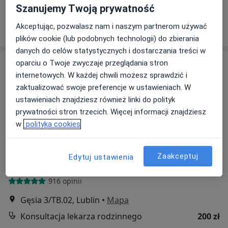
Specjalista nie oferuje umawiania online pod tym adresem.
Szanujemy Twoją prywatność
Poproś o wizytę
Akceptując, pozwalasz nam i naszym partnerom używać
plików cookie (lub podobnych technologii) do zbierania
danych do celów statystycznych i dostarczania treści w
oparciu o Twoje zwyczaje przeglądania stron
internetowych. W każdej chwili możesz sprawdzić i
zaktualizować swoje preferencje w ustawieniach. W
ustawieniach znajdziesz również linki do polityk
prywatności stron trzecich. Więcej informacji znajdziesz
w
polityka cookies
Bezpieczne płatności
MRI-Lab Centrum Medyczne
Zaakceptuj
Edytuj ustawienia
·
Więcej
Medycyna rodzinna, Radiologia, Ultrasonografia
916 opinii
Gęsia 3/TB.02, Lublin
•
Mapa
Konsultacja lekarza rodzinnego
200 zł