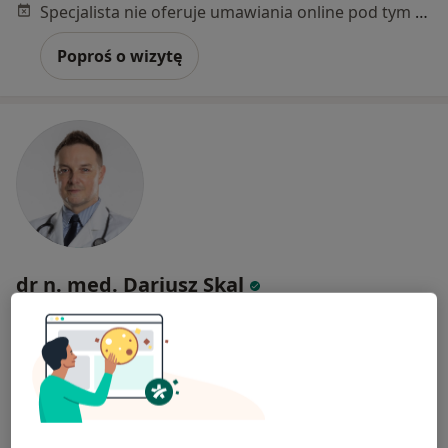
Specjalista nie oferuje umawiania online pod tym adresem.
Poproś o wizytę
dr n. med. Dariusz Skal
·
Więcej
Lekarz rodzinny
106 opinii
Kapucyńska 1A, Lublin
•
Mapa
Medical Centrum
Konsultacja internistyczna
250 zł