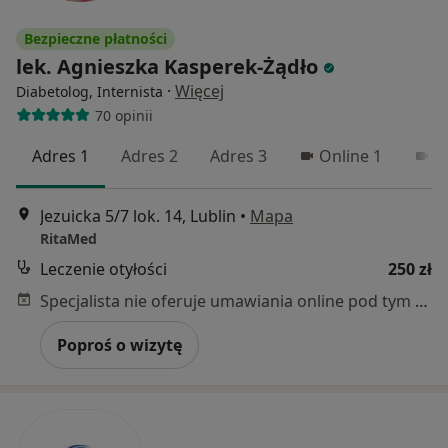
Bezpieczne płatności
lek. Agnieszka Kasperek-Żądło
·
Więcej
Diabetolog, Internista
70 opinii
Adres 1
Adres 2
Adres 3
Online 1
O
Jezuicka 5/7 lok. 14, Lublin
•
Mapa
RitaMed
Leczenie otyłości
250 zł
Specjalista nie oferuje umawiania online pod tym adresem.
Poproś o wizytę