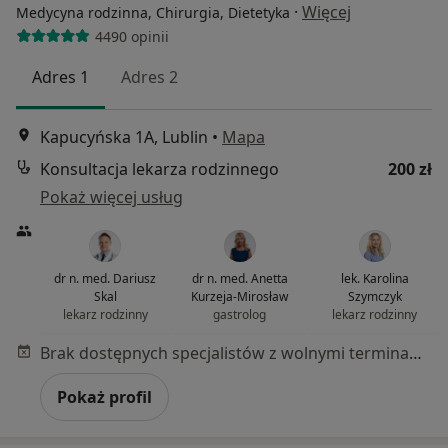
·
Więcej
Medycyna rodzinna, Chirurgia, Dietetyka
4490 opinii
Adres 1
Adres 2
Kapucyńska 1A, Lublin
•
Mapa
Konsultacja lekarza rodzinnego
200 zł
Pokaż więcej usług
dr n. med. Dariusz
dr n. med. Anetta
lek. Karolina
Skal
Kurzeja-Mirosław
Szymczyk
lekarz rodzinny
gastrolog
lekarz rodzinny
Brak dostępnych specjalistów z wolnymi terminami w tym centrum medycznym.
Pokaż profil