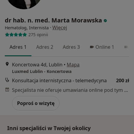
dr hab. n. med. Marta Morawska
·
Więcej
Hematolog, Internista
275 opinii
Adres 1
Adres 2
Adres 3
Online 1
O
Koncertowa 4d, Lublin
•
Mapa
Luxmed Lublin - Koncertowa
Konsultacja internistyczna - telemedycyna
200 zł
Specjalista nie oferuje umawiania online pod tym adresem.
Poproś o wizytę
Inni specjaliści w Twojej okolicy