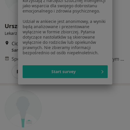
korzystają z narzędzi sztucznej inteligencji
jako wsparcia dla swojego dobrostanu
emocjonalnego i zdrowia psychicznego.
Udział w ankiecie jest anonimowy, a wyniki
Urszula Małgorzata Orzeł
będą analizowane i prezentowane
wyłącznie w formie zbiorczej. Pytania
Lekarz rodzinny, Pediatra
dotyczące nastolatków są skierowane
wyłącznie do rodziców lub opiekunów
Cicha 14, Lubartów
•
Mapa
prawnych. Nie zbieramy informacji
Samodzielny Publiczny Zakład Opieki Zdrowotnej
bezpośrednio od osób niepełnoletnich.
Specjalista nie oferuje umawiania online pod tym adresem.
Poproś o wizytę
Start survey