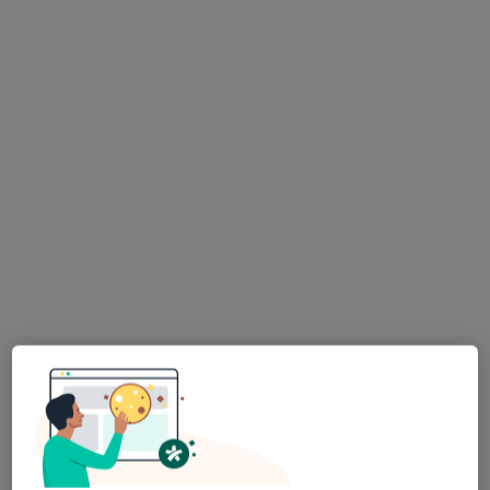
Policlinica Centrum
·
Medycyna rodzinna, Alergologia, Alergologia dziecięca
Więcej
1273 opinie
Stefana Batorego 7, Gdynia
•
Mapa
Konsultacja lekarza rodzinnego
200 zł
lek. Joanna Hadrian
internista
Brak dostępnych specjalistów z wolnymi terminami w tym centrum medycznym.
Pokaż profil
Dostępni specjaliści