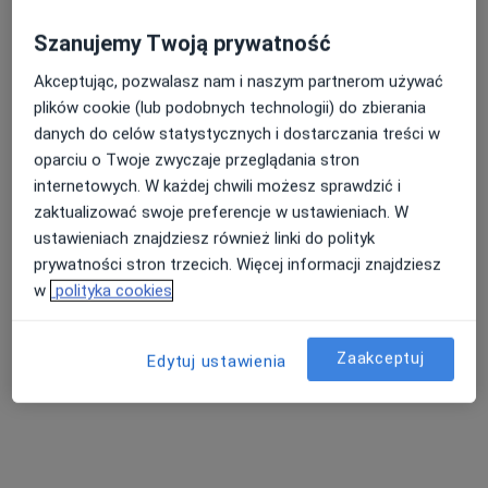
Specjaliści znajdują się poza Gdańsk, pomorskie, w
obszarach bliskich Twojemu wyszukiwaniu.
Szanujemy Twoją prywatność
Akceptując, pozwalasz nam i naszym partnerom używać
plików cookie (lub podobnych technologii) do zbierania
danych do celów statystycznych i dostarczania treści w
oparciu o Twoje zwyczaje przeglądania stron
internetowych. W każdej chwili możesz sprawdzić i
zaktualizować swoje preferencje w ustawieniach. W
ustawieniach znajdziesz również linki do polityk
Sim-Med Przychodnia
prywatności stron trzecich. Więcej informacji znajdziesz
·
Więcej
Medycyna rodzinna, Chirurgia, Interna
w
polityka cookies
2128 opinii
Rzeźnicka 9, Wejherowo
•
Mapa
Zaakceptuj
Edytuj ustawienia
Konsultacja lekarza rodzinnego
od 100 zł
Brak dostępnych specjalistów z wolnymi terminami w tym centrum medycznym.
Pokaż profil