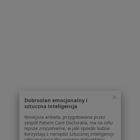
Cukrzyca Gdańsk
Nadciśnienie tętnicze Gdańsk
Bóle głowy Gdańsk
Więcej (15)
Więcej w kategorii: Najczęście leczone chorob
Strona Główna
Lekarz Rodzinny
Gdańsk
Zmień miasto
Zmień miasto
Pzu Zdrowie
Zmień miasto
Dobrostan emocjonalny i
sztuczna inteligencja
Niniejsza ankieta, przygotowana przez
Serwis
zespół Patient Care Doctoralia, ma na celu
lepsze zrozumienie, w jaki sposób ludzie
Regulamin
korzystają z narzędzi sztucznej inteligencji
Polityka prywatności pacjentów
jako wsparcia dla swojego dobrostanu