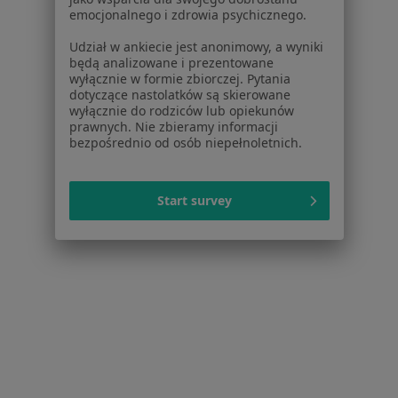
emocjonalnego i zdrowia psychicznego.
Polityka prywatności profesjonalistów
Polityka prywatności dla profesjonalistów, których
Udział w ankiecie jest anonimowy, a wyniki
dane pozyskaliśmy samodzielnie
będą analizowane i prezentowane
wyłącznie w formie zbiorczej. Pytania
Polityka cookies
dotyczące nastolatków są skierowane
Jak działają wyniki wyszukiwania
wyłącznie do rodziców lub opiekunów
Dostępność
prawnych. Nie zbieramy informacji
bezpośrednio od osób niepełnoletnich.
O nas
Praca
Rekrutujemy!
Partnerzy
Start survey
Centrum prasowe
Kontakt
Dla pacjentów
Lekarze
Placówki medyczne
Pytania i odpowiedzi
Usługi i zabiegi
Choroby