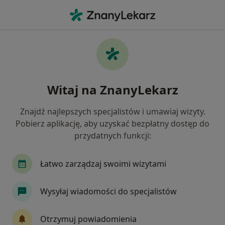
Me
Lekarz Rodzinny • Gdańsk, pomorskie
Filtry
Ubezpieczenie:
PZU Zdrowie
20 polecanych lekarzy rodzinnych w
Witaj na ZnanyLekarz
Gdańsku z PZU Zdrowie
Jak działają wyniki wyszukiwania
Znajdź najlepszych specjalistów i umawiaj wizyty.
Pobierz aplikację, aby uzyskać bezpłatny dostęp do
przydatnych funkcji:
Łatwo zarządzaj swoimi wizytami
Wysyłaj wiadomości do specjalistów
lek. Joanna Hadrian
Otrzymuj powiadomienia
·
Więcej
Lekarz rodzinny, Internista