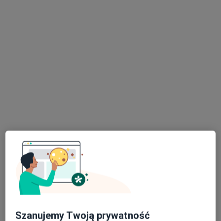
FLOSMED
·
Więcej
Rehabilitacja medyczna, Interna, Ginekologia
7391 opinii
Adres 1
Adres 2
Adres 3
Barwicka 14a, Poznań
•
Mapa
Brak dostępnych specjalistów z wolnymi terminami w tym centrum medycznym.
Pokaż profil
Szanujemy Twoją prywatność