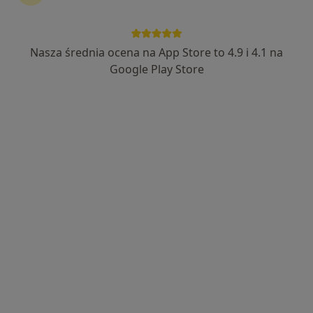
lek. Krzysztof Kutzner
·
Więcej
Nasza średnia ocena na App Store to 4.9 i 4.1 na
Lekarz rehabilitacji medycznej, Neurolog
186 opinii
Google Play Store
Franciszka Lubeckiego 6A, Poznań
•
Mapa
Prywatny Gabinet Neurologiczny z Rehabilitacją k.Kutzner
Specjalista nie oferuje umawiania online pod tym adresem.
Poproś o wizytę