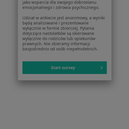
jako wsparcia dla swojego dobrostanu
Rwa kulszowa Poznań
emocjonalnego i zdrowia psychicznego.
Ból kolana Poznań
Udział w ankiecie jest anonimowy, a wyniki
będą analizowane i prezentowane
Więcej (15)
wyłącznie w formie zbiorczej. Pytania
Więcej w kategorii: Najczęstsze schorzenia
dotyczące nastolatków są skierowane
wyłącznie do rodziców lub opiekunów
prawnych. Nie zbieramy informacji
bezpośrednio od osób niepełnoletnich.
Strona Główna
Lekarz Rehabilitacji Medycznej
Zmień miasto
Poznań
Zmień miasto
Start survey
Serwis
Regulamin
Polityka prywatności pacjentów
Polityka prywatności profesjonalistów