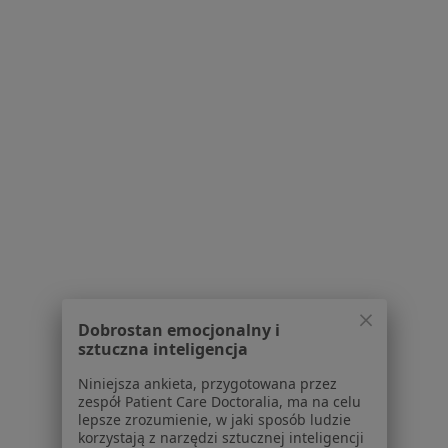
wyszukiwania
rehabilitacji medycznej
W pobliżu Poznania
Lekarze rehabilitacji medycznej w Swarzędzu
Lekarze rehabilitacji medycznej w Wrześni
Lekarze rehabilitacji medycznej w Luboniu
Lekarze rehabilitacji medycznej w Kościanie
Lekarze rehabilitacji medycznej w Szamotułach
Więcej (9)
Więcej w kategorii: W pobliżu Poznania
Najczęstsze schorzenia
Dobrostan emocjonalny i
sztuczna inteligencja
Bóle kręgosłupa Poznań
Niniejsza ankieta, przygotowana przez
Ból barku Poznań
zespół Patient Care Doctoralia, ma na celu
lepsze zrozumienie, w jaki sposób ludzie
Ból biodra Poznań
korzystają z narzędzi sztucznej inteligencji