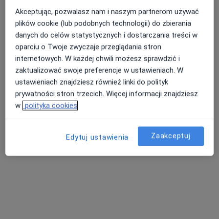
Bezpieczne płatności
Akceptując, pozwalasz nam i naszym partnerom używać
Rehamove Clinic
plików cookie (lub podobnych technologii) do zbierania
Rehabilitacja medyczna, Fizjoterapia
danych do celów statystycznych i dostarczania treści w
283 opinie
oparciu o Twoje zwyczaje przeglądania stron
internetowych. W każdej chwili możesz sprawdzić i
Milczańska 5, Poznań
•
Mapa
zaktualizować swoje preferencje w ustawieniach. W
Brak dostępnych specjalistów z wolnymi terminami w tym centrum medycznym.
ustawieniach znajdziesz również linki do polityk
prywatności stron trzecich. Więcej informacji znajdziesz
Pokaż profil
w
polityka cookies
Zaakceptuj
Edytuj ustawienia
Bezpieczne płatności