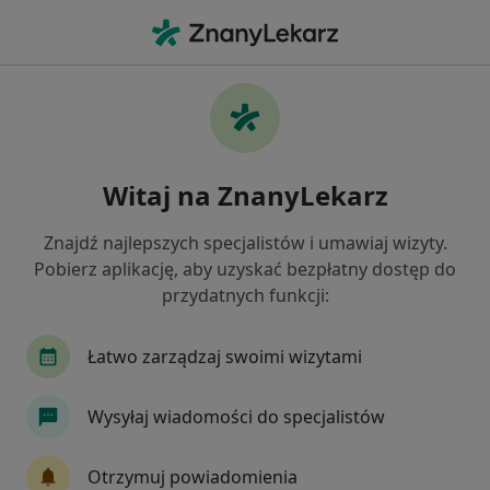
Me
Lekarz Rehabilitacji Medycznej • Poznań, wielkopolskie
Filtry
Ubezpieczenie
Mapa
Polecani lekarze rehabilitacji medycznej w
Witaj na ZnanyLekarz
Poznaniu
Jak działają wyniki wyszukiwania
Znajdź najlepszych specjalistów i umawiaj wizyty.
Pobierz aplikację, aby uzyskać bezpłatny dostęp do
przydatnych funkcji:
Wybierz swoje ubezpieczenie
Łatwo zarządzaj swoimi wizytami
Wysyłaj wiadomości do specjalistów
Otrzymuj powiadomienia