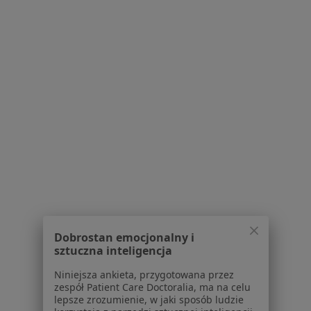
6 opinii
Nałkowskiej 27, Tychy
•
Mapa
Brak dostępnych specjalistów z wolnymi terminami w tym centrum medycznym.
Pokaż profil
Dobrostan emocjonalny i
sztuczna inteligencja
Małgorzata Ciszewska
Lekarz medycyny pracy, Dermatolog
Niniejsza ankieta, przygotowana przez
5 opinii
zespół Patient Care Doctoralia, ma na celu
lepsze zrozumienie, w jaki sposób ludzie