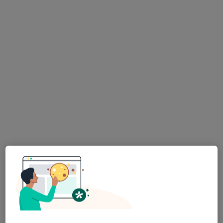
Dostępni specjaliści
Specjaliści znajdują się poza Tychy, śląskie, w
obszarach bliskich Twojemu wyszukiwaniu.
dr Tomasz Zakrzewski
·
Więcej
Lekarz medycyny pracy, Lekarz rodzinny
435 opinii
Adres 1
Adres 2