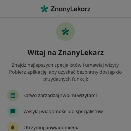
Me
Lekarz Medycyny Pracy • Tychy, śląskie
Filtry
Ubezpieczenie
Mapa
Polecani lekarze medycyny pracy w Tychach
Witaj na ZnanyLekarz
Jak działają wyniki wyszukiwania
Znajdź najlepszych specjalistów i umawiaj wizyty.
Pobierz aplikację, aby uzyskać bezpłatny dostęp do
Wybierz swoje ubezpieczenie
przydatnych funkcji:
LUX MED
Łatwo zarządzaj swoimi wizytami
Wysyłaj wiadomości do specjalistów
Otrzymuj powiadomienia