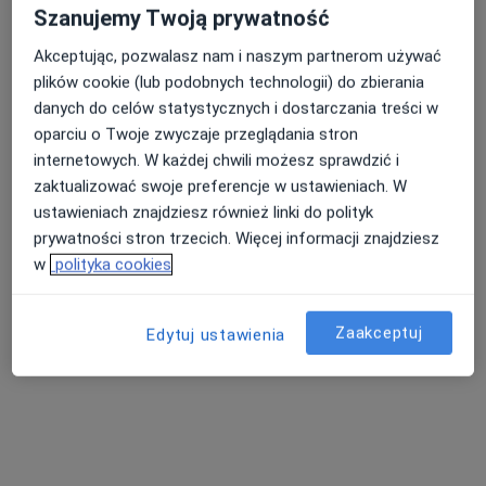
Krawczyka 1, Mikołów
•
Mapa
Szanujemy Twoją prywatność
Alimed Centrum Medyczne
Akceptując, pozwalasz nam i naszym partnerom używać
Konsultacja lekarza medycyny pracy
od 80 zł
plików cookie (lub podobnych technologii) do zbierania
Specjalista nie oferuje umawiania online pod tym adresem.
danych do celów statystycznych i dostarczania treści w
oparciu o Twoje zwyczaje przeglądania stron
Poproś o wizytę
internetowych. W każdej chwili możesz sprawdzić i
zaktualizować swoje preferencje w ustawieniach. W
ustawieniach znajdziesz również linki do polityk
prywatności stron trzecich. Więcej informacji znajdziesz
w
polityka cookies
Zaakceptuj
Edytuj ustawienia
lek. Izabella Pomierna
·
Więcej
Lekarz medycyny pracy, Lekarz rodzinny
472 opinie