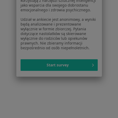
aleja Niepodległości 98, Tychy
•
Mapa
korzystają z narzędzi sztucznej inteligencji
jako wsparcia dla swojego dobrostanu
ADIUVA sp. z o.o. Gabinety Lekarskie Orbimed
emocjonalnego i zdrowia psychicznego.
Specjalista nie oferuje umawiania online pod tym adresem.
Udział w ankiecie jest anonimowy, a wyniki
będą analizowane i prezentowane
Poproś o wizytę
wyłącznie w formie zbiorczej. Pytania
dotyczące nastolatków są skierowane
wyłącznie do rodziców lub opiekunów
prawnych. Nie zbieramy informacji
bezpośrednio od osób niepełnoletnich.
Start survey
Przychodnia Nr 4 w likwidacji
·
Więcej
Medycyna pracy, Interna, Medycyna rodzinna
22 opinie
Al. Niepodległości 45, Tychy
•
Mapa
Brak dostępnych specjalistów z wolnymi terminami w tym centrum medycznym.