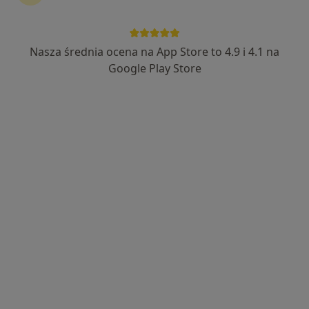
Nasza średnia ocena na App Store to 4.9 i 4.1 na
Google Play Store
Bezpieczne płatności
Przychodnia Diomed
·
Więcej
Medycyna pracy, Ginekologia, Endokrynologia
1433 opinie
Chopina 26, Mysłowice
•
Mapa
Brak dostępnych specjalistów z wolnymi terminami w tym centrum medycznym.
Pokaż profil