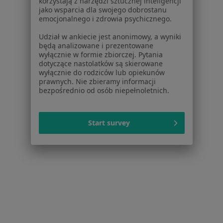
korzystają z narzędzi sztucznej inteligencji
jako wsparcia dla swojego dobrostanu
emocjonalnego i zdrowia psychicznego.
Udział w ankiecie jest anonimowy, a wyniki
będą analizowane i prezentowane
wyłącznie w formie zbiorczej. Pytania
dotyczące nastolatków są skierowane
Ewa Józefa Oleksowicz-Rola
wyłącznie do rodziców lub opiekunów
prawnych. Nie zbieramy informacji
Lekarz medycyny pracy, Internista
bezpośrednio od osób niepełnoletnich.
1 opinia
Adres 1
Adres 2
Start survey
Partyzantów 9, Jaworzno
•
Mapa
Elvita Centrum Medyczne Trójka
Specjalista nie oferuje umawiania online pod tym adresem.
Poproś o wizytę