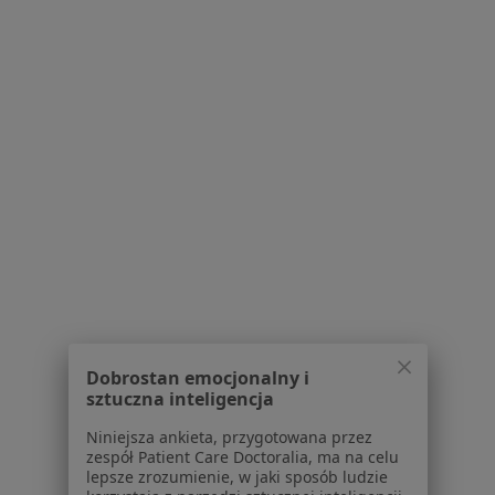
Prywatna Poradnia Lekarska
Medycyna pracy
Grota Roweckiego 64, Sosnowiec
•
Mapa
Brak dostępnych specjalistów z wolnymi terminami w tym centrum medycznym.
Dobrostan emocjonalny i
sztuczna inteligencja
Pokaż profil
Niniejsza ankieta, przygotowana przez
zespół Patient Care Doctoralia, ma na celu
lepsze zrozumienie, w jaki sposób ludzie