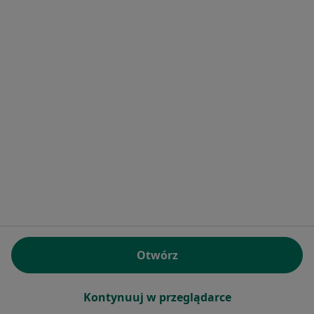
wyszukiwania
medycyny pracy
W pobliżu Jaworzna
Lekarze medycyny pracy w Krakowie
Lekarze medycyny pracy w Katowicach
Lekarze medycyny pracy w Sosnowcu
Lekarze medycyny pracy w Gliwicach
Lekarze medycyny pracy w Tychach
Więcej (14)
Więcej w kategorii: W pobliżu Jaworzna
Najczęstsze schorzenia
Bóle stawów Jaworzno
Otwórz
Choroby kręgosłupa Jaworzno
Kontynuuj w przeglądarce
Choroby stawów Jaworzno