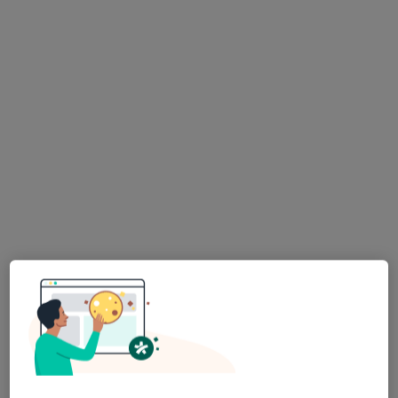
lek. Dominika Matuszek-Wacławik
·
Więcej
Lekarz medycyny pracy
27 opinii
Budowlanych 5, Tychy
•
Mapa
Alimed Centrum Medyczne
Badania kandydatów na kierowców
200 zł
Specjalista nie oferuje umawiania online pod tym adresem.
Poproś o wizytę