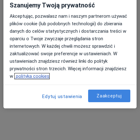
Szanujemy Twoją prywatność
Akceptując, pozwalasz nam i naszym partnerom używać
plików cookie (lub podobnych technologii) do zbierania
danych do celów statystycznych i dostarczania treści w
oparciu o Twoje zwyczaje przeglądania stron
internetowych. W każdej chwili możesz sprawdzić i
Michał Smołczyk
zaktualizować swoje preferencje w ustawieniach. W
·
Więcej
Lekarz medycyny pracy, Internista
ustawieniach znajdziesz również linki do polityk
46 opinii
prywatności stron trzecich. Więcej informacji znajdziesz
Gawronów 4 (III piętro), Katowice
•
Mapa
w
polityka cookies
Mediqpol - Centrum Terapii Chorób Przewlekłych i Chirurgii Wielospecjalistycznej
Konsultacja lekarza medycyny pracy
200 zł
Zaakceptuj
Edytuj ustawienia
Specjalista nie oferuje umawiania online pod tym adresem.
Poproś o wizytę