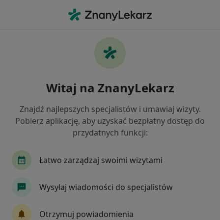
Me
Lekarz Medycyny Pracy • Jaworzno, śląskie
Filtry
Ubezpieczenie
Mapa
Polecani lekarze medycyny pracy w
Witaj na ZnanyLekarz
Jaworznie
Jak działają wyniki wyszukiwania
Znajdź najlepszych specjalistów i umawiaj wizyty.
Pobierz aplikację, aby uzyskać bezpłatny dostęp do
przydatnych funkcji:
Wybierz swoje ubezpieczenie
GENERALI
INTER Polska
LUX MED
Me
Łatwo zarządzaj swoimi wizytami
Wysyłaj wiadomości do specjalistów
Otrzymuj powiadomienia