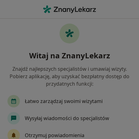
Me
Lekarz Medycyny Pracy • Gdańsk, pomorskie
Filtry
Ubezpieczenie:
Medicover
20 polecanych lekarzy medycyny pracy w
Witaj na ZnanyLekarz
Gdańsku z Medicover
Jak działają wyniki wyszukiwania
Znajdź najlepszych specjalistów i umawiaj wizyty.
Pobierz aplikację, aby uzyskać bezpłatny dostęp do
przydatnych funkcji:
Łatwo zarządzaj swoimi wizytami
Wysyłaj wiadomości do specjalistów
Centrum Medicover Gdańsk Grunwaldzka
Otrzymuj powiadomienia
Olivia Business Center