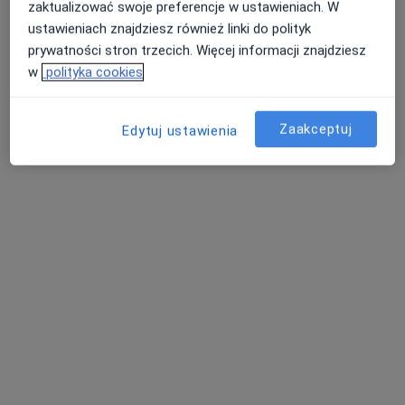
Adres 1
Adres 2
zaktualizować swoje preferencje w ustawieniach. W
ustawieniach znajdziesz również linki do polityk
prywatności stron trzecich. Więcej informacji znajdziesz
Maurycego Beniowskiego 23, Gdańsk
•
Mapa
w
polityka cookies
Centrum Medicover - Gdańsk
Akceptuje Medicover
Zaakceptuj
Edytuj ustawienia
Specjalista nie oferuje umawiania online pod tym adresem.
Poproś o wizytę
lek. Maria Kuszej
Lekarz medycyny pracy, Internista