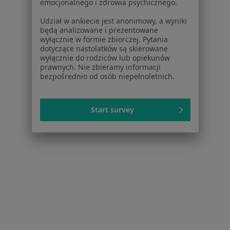
emocjonalnego i zdrowia psychicznego.
Noa Notes
nowość
Baza wiedzy
Udział w ankiecie jest anonimowy, a wyniki
Centrum Pomocy dla Specjalisty
będą analizowane i prezentowane
wyłącznie w formie zbiorczej. Pytania
Kontakt
dotyczące nastolatków są skierowane
ZnanyLekarz - Strona główna
wyłącznie do rodziców lub opiekunów
prawnych. Nie zbieramy informacji
ZnanyLekarz Sp. z o.o.
bezpośrednio od osób niepełnoletnich.
ul. Kolejowa 5/7
01-217 Warszawa, Polska
Start survey
NIP: ⁠7010224868
KRS: ⁠0000347997
REGON: ⁠142276657
Sąd Rejonowy dla m.st. Warszawy w Warszawie XII
Wydział Gospodarczy KRS
Facebook
otwiera się w nowej karcie