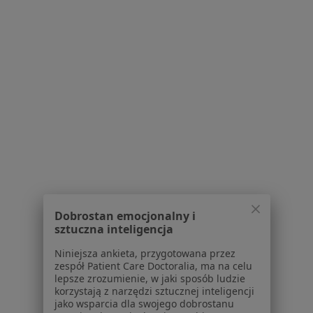
Partnerzy
Centrum prasowe
Kontakt
Dla pacjentów
Lekarze
Placówki medyczne
Pytania i odpowiedzi
Usługi i zabiegi
Choroby
Pomoc
Aplikacje mobilne
Blog dla pacjentów
Dobrostan emocjonalny i
sztuczna inteligencja
Dla profesjonalistów
Niniejsza ankieta, przygotowana przez
zespół Patient Care Doctoralia, ma na celu
Cennik
lepsze zrozumienie, w jaki sposób ludzie
Dla lekarzy
korzystają z narzędzi sztucznej inteligencji
Dla placówek medycznych
jako wsparcia dla swojego dobrostanu