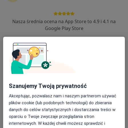
·
Więcej
Medycyna pracy, Interna, Medycyna rodzinna
201 opinii
Nasza średnia ocena na App Store to 4.9 i 4.1 na
aleja Grunwaldzka 472A, Gdańsk
•
Mapa
Google Play Store
Brak dostępnych specjalistów z wolnymi terminami w tym centrum medycznym.
Pokaż profil
Szanujemy Twoją prywatność
Akceptując, pozwalasz nam i naszym partnerom używać
plików cookie (lub podobnych technologii) do zbierania
Grażyna Wysogląd
danych do celów statystycznych i dostarczania treści w
oparciu o Twoje zwyczaje przeglądania stron
Lekarz medycyny pracy, Internista, Lekarz rodzinny
internetowych. W każdej chwili możesz sprawdzić i