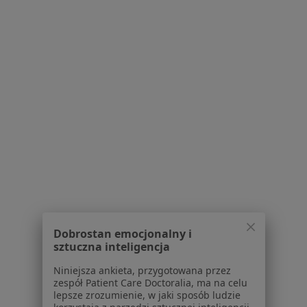
Więcej w kategorii: W pobliżu Mińska Mazowi
Schorzenia w Mińsku Mazowieckim
Ból zęba w Mińsku Mazowieckim
Braki zębowe w Mińsku Mazowieckim
Próchnica w Mińsku Mazowieckim
Choroby miazgi w Mińsku Mazowieckim
Przebarwienia zębów w Mińsku Mazowieckim
Więcej (15)
Więcej w kategorii: Schorzenia w Mińsku Ma
Dobrostan emocjonalny i
Bóle Głowy Specjaliści W Mińsku Mazowieckim
sztuczna inteligencja
Niniejsza ankieta, przygotowana przez
zespół Patient Care Doctoralia, ma na celu
lepsze zrozumienie, w jaki sposób ludzie