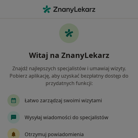
Me
Bóle Głowy • Mińsk Mazowiecki, mazowieckie
Filtry
• 1
Ubezpieczenie
Map
Bóle głowy specjaliści w Mińsku
Witaj na ZnanyLekarz
Mazowieckim
Jak działają wyniki wyszukiwania
Znajdź najlepszych specjalistów i umawiaj wizyty.
Pobierz aplikację, aby uzyskać bezpłatny dostęp do
przydatnych funkcji:
Jakiego specjalisty szukasz?
Fizjoterapeuta
Lekarz rodzinny
Neurolog
Łatwo zarządzaj swoimi wizytami
Wysyłaj wiadomości do specjalistów
Otrzymuj powiadomienia