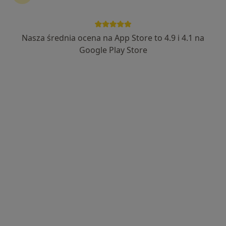
Nasza średnia ocena na App Store to 4.9 i 4.1 na
Google Play Store
Bezpieczne płatności
dr n. med. Marta Durka - Kęsy
·
Neurolog, Lekarz wykonujący zabiegi medycyny estetycznej
Więcej
103 opinie
Modrzewiowa 19, Hipolitów
•
Mapa
EMG - MED - Gabinet Neurologiczny, Badania EMG, dr n. med. M. Durka-Kęsy, specjalista neurolog
Konsultacja chirurgiczna
300 zł
Specjalista nie oferuje umawiania online pod tym adresem.
Poproś o wizytę