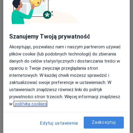
Szanujemy Twoją prywatność
Akceptując, pozwalasz nam i naszym partnerom używać
lek. Krystyna Węglorz-Grygier
plików cookie (lub podobnych technologii) do zbierania
Anestezjolog, Lekarz wykonujący zabiegi medycyny
danych do celów statystycznych i dostarczania treści w
·
Więcej
estetycznej
oparciu o Twoje zwyczaje przeglądania stron
16 opinii
internetowych. W każdej chwili możesz sprawdzić i
zaktualizować swoje preferencje w ustawieniach. W
Adres
Online 1
Online 2
ustawieniach znajdziesz również linki do polityk
prywatności stron trzecich. Więcej informacji znajdziesz
Fryderyka Chopina 11, Halinów
•
Mapa
w
polityka cookies
Klinika OdNova
Konsultacja w zakresie leczenia bólu (pierwsza wizyta)
250 zł
Zaakceptuj
Edytuj ustawienia
Specjalista nie oferuje umawiania online pod tym adresem.