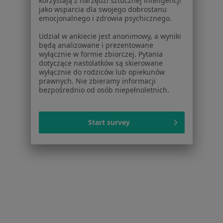
korzystają z narzędzi sztucznej inteligencji
jako wsparcia dla swojego dobrostanu
emocjonalnego i zdrowia psychicznego.
Serwis
Udział w ankiecie jest anonimowy, a wyniki
Regulamin
będą analizowane i prezentowane
Polityka prywatności pacjentów
wyłącznie w formie zbiorczej. Pytania
Polityka prywatności profesjonalistów
dotyczące nastolatków są skierowane
wyłącznie do rodziców lub opiekunów
Polityka prywatności dla profesjonalistów, których
prawnych. Nie zbieramy informacji
dane pozyskaliśmy samodzielnie
bezpośrednio od osób niepełnoletnich.
Polityka cookies
Jak działają wyniki wyszukiwania
Dostępność
Start survey
O nas
Praca
Rekrutujemy!
Partnerzy
Centrum prasowe
Kontakt
Dla pacjentów
Lekarze