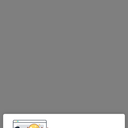
dr n. med. i n. o zdr. Katarzyna Skoneczna
·
Więcej
Osteopata, Fizjoterapeuta
13 opinii
Topolowa 4/3, Mińsk Mazowiecki
•
Mapa
Holisti Clinic
Wizyta osteopatyczna
230 zł
Specjalista nie oferuje umawiania online pod tym adresem.
Poproś o wizytę