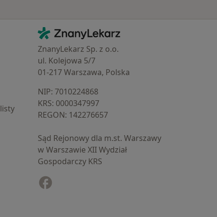
Kontakt
ZnanyLekarz - Strona główna
ZnanyLekarz Sp. z o.o.
ul. Kolejowa 5/7
01-217 Warszawa, Polska
NIP: ⁠7010224868
KRS: ⁠0000347997
isty
REGON: ⁠142276657
Sąd Rejonowy dla m.st. Warszawy
w Warszawie XII Wydział
Gospodarczy KRS
Facebook
otwiera się w nowej karcie