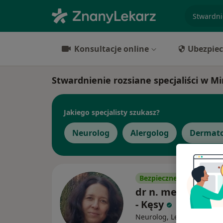
specjaliz
Konsultacje online
Ubezpiec
Stwardnienie rozsiane specjaliści w 
Jakiego specjalisty szukasz?
Neurolog
Alergolog
Dermat
Bezpieczne płatności
dr n. med. Marta
- Kęsy
Neurolog, Lekarz wykonuj