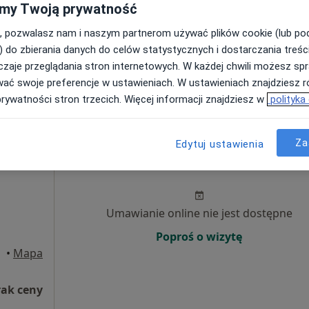
·
my Twoją prywatność
znej
Poproś o wizytę
, pozwalasz nam i naszym partnerom używać plików cookie (lub p
) do zbierania danych do celów statystycznych i dostarczania treśc
zaje przeglądania stron internetowych. W każdej chwili możesz spr
EMG - MED - Gabinet Neurologiczny, Badania EMG, dr n. med. M. Durka-Kęsy, specjalista neurolog
wać swoje preferencje w ustawieniach. W ustawieniach znajdziesz ró
prywatności stron trzecich. Więcej informacji znajdziesz w
polityka
300 zł
Za
Edytuj ustawienia
ica
Dziś
Jutro
Ndz,
Pon,
7 Sie
8 Sie
9 Sie
10 Sie
Umawianie online nie jest dostępne
Poproś o wizytę
•
Mapa
rak ceny