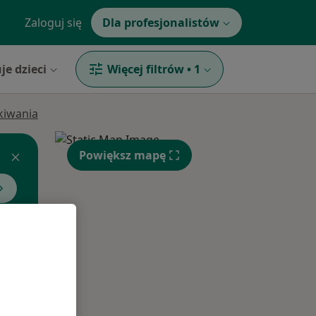
Zaloguj się
Dla profesjonalistów
je dzieci
Więcej filtrów
•
1
ukiwania
Powiększ mapę
Wt,
Śr,
Czw,
11 Sie
12 Sie
13 Sie