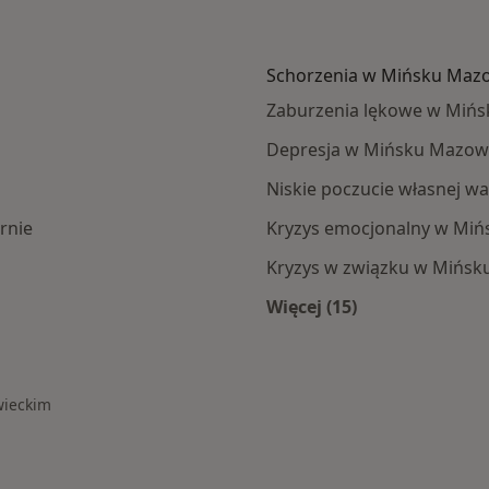
Schorzenia w Mińsku Maz
Zaburzenia lękowe w Miń
Depresja w Mińsku Mazow
Niskie poczucie własnej w
rnie
Kryzys emocjonalny w Mi
Kryzys w związku w Mińs
Więcej (15)
ska Mazowieckiego
Więcej w kategorii
wieckim