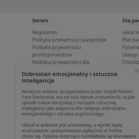
Serwis
Dla pa
Regulamin
Lekarz
Polityka prywatności pacjentów
Placów
Polityka prywatności
Pytani
profesjonalistów
Usługi 
Polityka prywatności dla
Choro
profesjonalistów, których dane
Pomoc
Dobrostan emocjonalny i sztuczna
pozyskaliśmy samodzielnie
Aplika
inteligencja
Polityka cookies
Blog d
Niniejsza ankieta, przygotowana przez zespół Patient
Jak działają wyniki wyszukiwania
Care Doctoralia, ma na celu lepsze zrozumienie, w jaki
Dostępność
sposób ludzie korzystają z narzędzi sztucznej
O nas
inteligencji jako wsparcia dla swojego dobrostanu
emocjonalnego i zdrowia psychicznego.
Praca
Rekrutujemy!
Partnerzy
Udział w ankiecie jest anonimowy, a wyniki będą
Centrum prasowe
analizowane i prezentowane wyłącznie w formie
zbiorczej. Pytania dotyczące nastolatków są skierowane
Kontakt