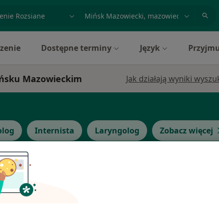
acja, badanie lub nazwisko
miasto lub dzielnica
zenie
Dostępne terminy
Język
Przyjmu
Mińsku Mazowieckim
Jak działają wyniki wysz
olog
Internista
Laryngolog
Zobacz więcej
Dziś
Jutro
Ndz,
Pon,
7 Sie
8 Sie
9 Sie
10 Sie
 Durka
ący
Umawianie online nie jest dostępne