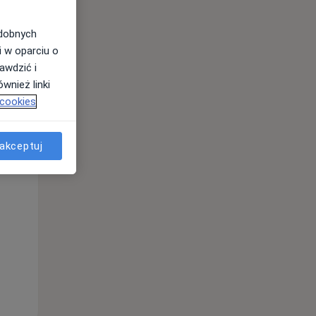
odobnych
i w oparciu o
awdzić i
wnież linki
 cookies
akceptuj
Wt,
Śr,
Czw,
11 Sie
12 Sie
13 Sie