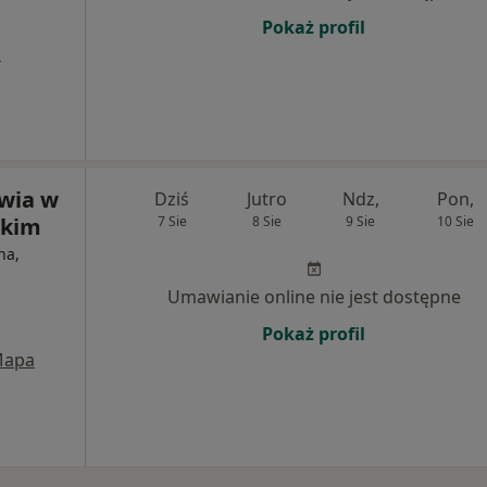
Pokaż profil
a
wia w
Dziś
Jutro
Ndz,
Pon,
ckim
7 Sie
8 Sie
9 Sie
10 Sie
na,
Umawianie online nie jest dostępne
Pokaż profil
apa