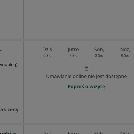
-
Dziś
Jutro
Sob,
Ndz,
6 Sie
7 Sie
8 Sie
9 Sie
ryngolog)
Umawianie online nie jest dostępne
Poproś o wizytę
rak ceny
ycki
Dziś
Jutro
Sob,
Ndz,