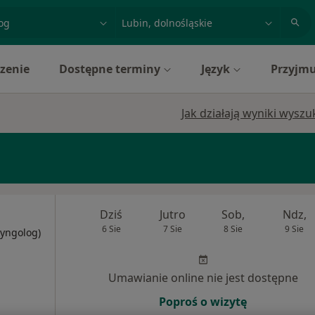
acja, badanie lub nazwisko
miasto lub dzielnica
zenie
Dostępne terminy
Język
Przyjmu
Jak działają wyniki wysz
Dziś
Jutro
Sob,
Ndz,
6 Sie
7 Sie
8 Sie
9 Sie
ryngolog)
Umawianie online nie jest dostępne
Poproś o wizytę