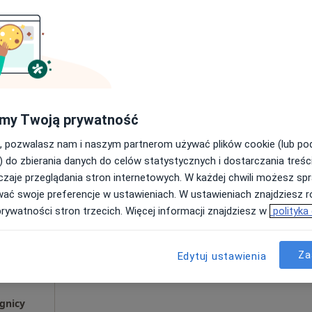
skiego 6
275 zł
my Twoją prywatność
, pozwalasz nam i naszym partnerom używać plików cookie (lub p
ąskie, w obszarach bliskich Twojemu wyszukiwaniu.
) do zbierania danych do celów statystycznych i dostarczania treśc
zaje przeglądania stron internetowych. W każdej chwili możesz spr
-
Dziś
Jutro
Sob,
Ndz,
wać swoje preferencje w ustawieniach. W ustawieniach znajdziesz ró
6 Sie
7 Sie
8 Sie
9 Sie
prywatności stron trzecich. Więcej informacji znajdziesz w
polityka
ięcej
Umawianie online nie jest dostępne
Za
Edytuj ustawienia
Poproś o wizytę
gnicy