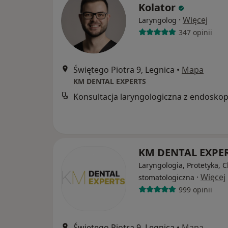
Kolator
·
Więcej
Laryngolog
347 opinii
Świętego Piotra 9, Legnica
•
Mapa
KM DENTAL EXPERTS
Konsultacja laryngologiczna z endoskop
KM DENTAL EXPE
Laryngologia, Protetyka, C
·
Więcej
stomatologiczna
999 opinii
Świętego Piotra 9, Legnica
•
Mapa