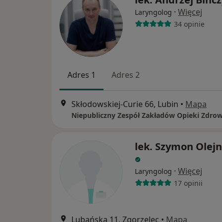
·
Więcej
Laryngolog
34 opinie
Adres 1
Adres 2
Skłodowskiej-Curie 66, Lubin
•
Mapa
lek. Szymon Olejn
·
Więcej
Laryngolog
17 opinii
Lubańska 11, Zgorzelec
•
Mapa