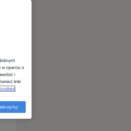
odobnych
i w oparciu o
awdzić i
Pon,
Wt,
Śr,
wnież linki
10 Sie
11 Sie
12 Sie
 cookies
akceptuj