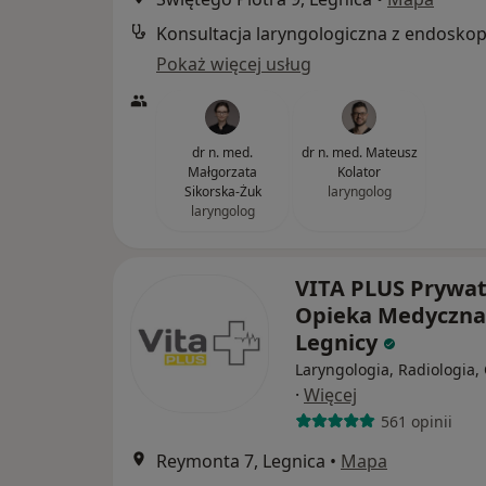
Konsultacja laryngologiczna z endoskop
Pokaż więcej usług
dr n. med.
dr n. med. Mateusz
Małgorzata
Kolator
Sikorska-Żuk
laryngolog
laryngolog
VITA PLUS Prywa
Opieka Medyczna
Legnicy
Laryngologia, Radiologia,
·
Więcej
561 opinii
Reymonta 7, Legnica
•
Mapa