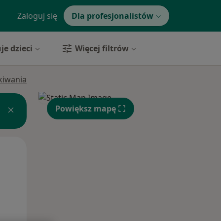
Zaloguj się
Dla profesjonalistów
je dzieci
Więcej filtrów
ukiwania
Powiększ mapę
Pon,
Wt,
Śr,
10 Sie
11 Sie
12 Sie