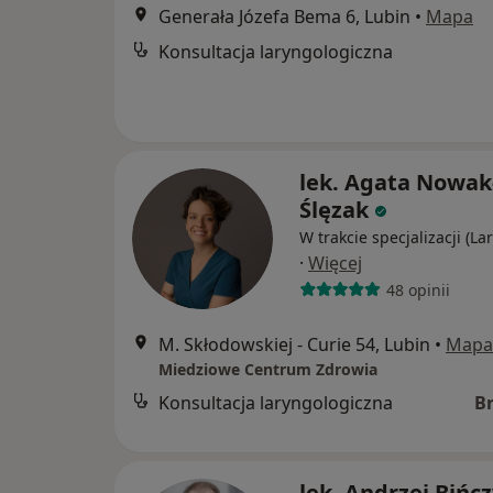
Generała Józefa Bema 6, Lubin
•
Mapa
Konsultacja laryngologiczna
lek. Agata Nowak
Ślęzak
W trakcie specjalizacji (La
·
Więcej
48 opinii
M. Skłodowskiej - Curie 54, Lubin
•
Mapa
Miedziowe Centrum Zdrowia
Konsultacja laryngologiczna
B
lek. Andrzej Bińcz