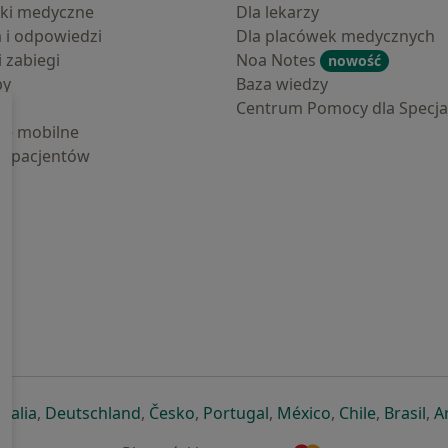
ki medyczne
Dla lekarzy
a i odpowiedzi
Dla placówek medycznych
i zabiegi
Noa Notes
nowość
by
Baza wiedzy
Centrum Pomocy dla Specjal
cje mobilne
la pacjentów
ej karcie
ię w nowej karcie
twiera się w nowej karcie
otwiera się w nowej karcie
otwiera się w nowej karcie
otwiera się w nowej karcie
otwiera się w nowej kar
otwiera się w n
otwiera s
otw
Italia
,
Deutschland
,
Česko
,
Portugal
,
México
,
Chile
,
Brasil
,
A