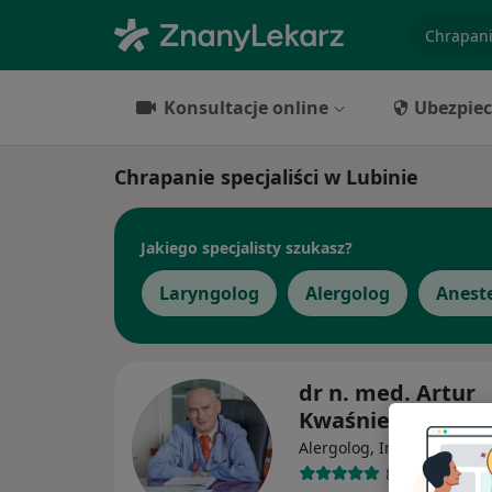
specjaliz
Konsultacje online
Ubezpiec
Chrapanie specjaliści w Lubinie
Jakiego specjalisty szukasz?
Laryngolog
Alergolog
Anest
dr n. med. Artur
Kwaśniewski
·
Wię
Alergolog, Internista
82 opinie