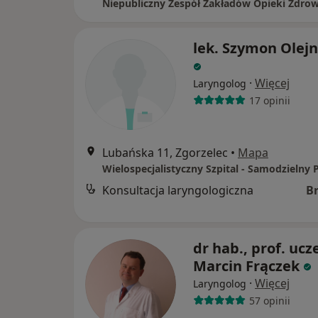
lek. Szymon Olejn
·
Więcej
Laryngolog
17 opinii
Lubańska 11, Zgorzelec
•
Mapa
Konsultacja laryngologiczna
B
dr hab., prof. ucz
Marcin Frączek
·
Więcej
Laryngolog
57 opinii