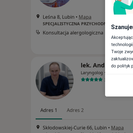
Leśna 8, Lubin
•
Mapa
Szanuje
Konsultacja alergologiczna
B
Akceptując
technologii
Twoje zwyc
zaktualizo
lek. Andrzej Bińcz
do polityk 
·
Więcej
Laryngolog
34 opinie
Adres 1
Adres 2
Skłodowskiej-Curie 66, Lubin
•
Mapa