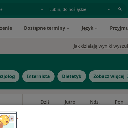
acja, badanie lub nazwisko
miasto lub dzielnica
zenie
Dostępne terminy
Język
Przyjmu
Jak działają wyniki wysz
ezjolog
Internista
Dietetyk
Zobacz więcej
Dziś
Jutro
Ndz,
Pon,
7 Sie
8 Sie
9 Sie
10 Sie
cej
Umawianie online nie jest dostępne