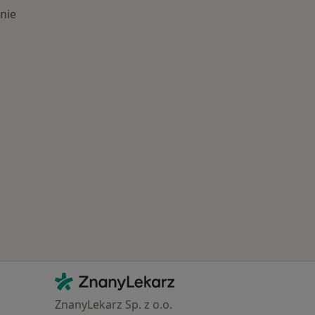
nie
Schorzenia w Lubinie
Kontakt
ZnanyLekarz - Strona główna
ZnanyLekarz Sp. z o.o.