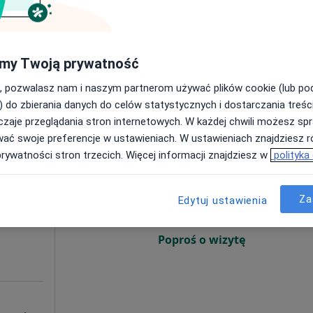
Poproś o wizytę
SPECJALISTYCZNA PRZYCHODNIA LEKARSKA i SZPITAL CDT MEDICUS
my Twoją prywatność
rak ceny
, pozwalasz nam i naszym partnerom używać plików cookie (lub p
) do zbierania danych do celów statystycznych i dostarczania treśc
zaje przeglądania stron internetowych. W każdej chwili możesz spr
wać swoje preferencje w ustawieniach. W ustawieniach znajdziesz ró
ycki
Dziś
Jutro
Ndz,
Pon,
prywatności stron trzecich. Więcej informacji znajdziesz w
polityka
7 Sie
8 Sie
9 Sie
10 Sie
Za
Edytuj ustawienia
Umawianie online nie jest dostępne
Poproś o wizytę