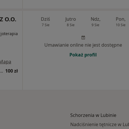
Z O.O.
Dziś
Jutro
Ndz,
Pon,
7 Sie
8 Sie
9 Sie
10 Sie
zjoterapia
Umawianie online nie jest dostępne
Pokaż profil
Mapa
tacja z zakresu medycyny estetycznej
100 zł
Schorzenia w Lubinie
Nadciśnienie tętnicze w Lu