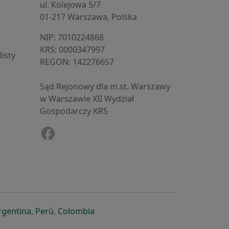
ul. Kolejowa 5/7
01-217 Warszawa, Polska
NIP: ⁠7010224868
KRS: ⁠0000347997
isty
REGON: ⁠142276657
Sąd Rejonowy dla m.st. Warszawy
w Warszawie XII Wydział
Gospodarczy KRS
Facebook
otwiera się w nowej karcie
cie
owej karcie
ię w nowej karcie
iera się w nowej karcie
otwiera się w nowej karcie
otwiera się w nowej karcie
otwiera się w nowej karcie
rgentina
,
Perú
,
Colombia