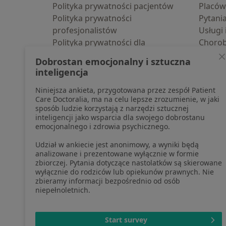
Polityka prywatności pacjentów
Placów
Polityka prywatności
Pytani
profesjonalistów
Usługi 
Polityka prywatności dla
Choro
profesjonalistów, których dane
Pomoc
Dobrostan emocjonalny i sztuczna
pozyskaliśmy samodzielnie
Aplika
inteligencja
Polityka cookies
Blog d
Niniejsza ankieta, przygotowana przez zespół Patient
Jak działają wyniki wyszukiwania
Care Doctoralia, ma na celu lepsze zrozumienie, w jaki
Dostępność
sposób ludzie korzystają z narzędzi sztucznej
O nas
inteligencji jako wsparcia dla swojego dobrostanu
emocjonalnego i zdrowia psychicznego.
Praca
Rekrutujemy!
Partnerzy
Udział w ankiecie jest anonimowy, a wyniki będą
Centrum prasowe
analizowane i prezentowane wyłącznie w formie
zbiorczej. Pytania dotyczące nastolatków są skierowane
Kontakt
wyłącznie do rodziców lub opiekunów prawnych. Nie
zbieramy informacji bezpośrednio od osób
niepełnoletnich.
otwiera się w now
otwiera s
o
Polska
,
Türkiye
,
España
,
Start survey