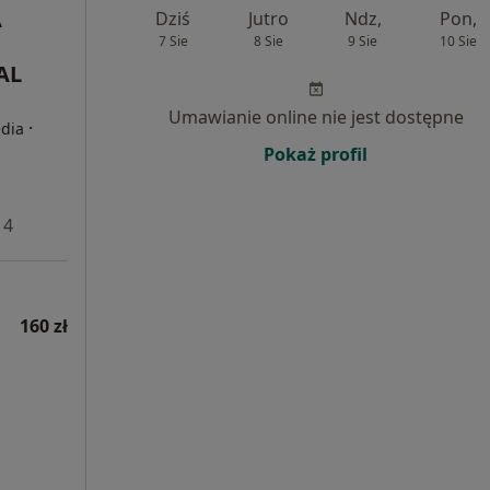
A
Dziś
Jutro
Ndz,
Pon,
7 Sie
8 Sie
9 Sie
10 Sie
AL
Umawianie online nie jest dostępne
·
edia
Pokaż profil
 4
160 zł