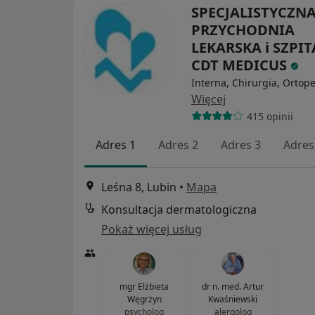
SPECJALISTYCZN
PRZYCHODNIA
LEKARSKA i SZPIT
CDT MEDICUS
Interna, Chirurgia, Ortop
Więcej
415 opinii
Adres 1
Adres 2
Adres 3
Adres
Leśna 8, Lubin
•
Mapa
Konsultacja dermatologiczna
Pokaż więcej usług
mgr Elżbieta
dr n. med. Artur
Węgrzyn
Kwaśniewski
psycholog
alergolog