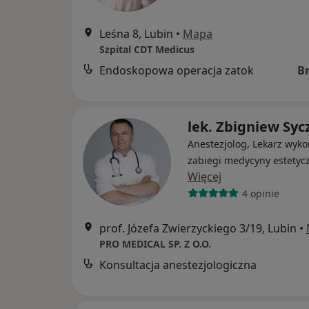
Leśna 8, Lubin
•
Mapa
Szpital CDT Medicus
Endoskopowa operacja zatok
B
lek. Zbigniew Syc
Anestezjolog, Lekarz wyko
zabiegi medycyny estetyc
Więcej
4 opinie
prof. Józefa Zwierzyckiego 3/19, Lubin
•
PRO MEDICAL SP. Z O.O.
Konsultacja anestezjologiczna