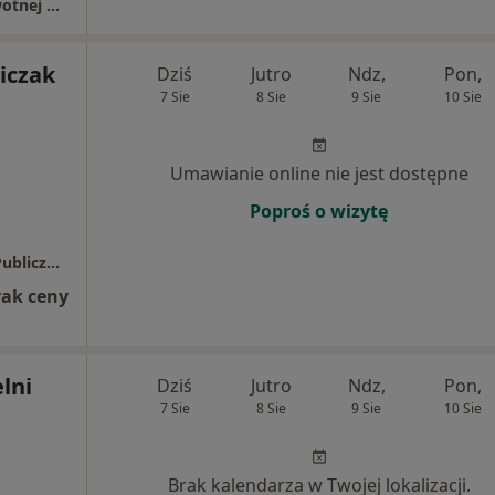
Niepubliczny Zespół Zakładów Opieki Zdrowotnej Miedziowe Centrum Zdrowia
iczak
Dziś
Jutro
Ndz,
Pon,
7 Sie
8 Sie
9 Sie
10 Sie
Umawianie online nie jest dostępne
Poproś o wizytę
Wielospecjalistyczny Szpital - Samodzielny Publiczny Zespół Opieki Zdrowotnej w Zgorzelcu
rak ceny
elni
Dziś
Jutro
Ndz,
Pon,
7 Sie
8 Sie
9 Sie
10 Sie
Brak kalendarza w Twojej lokalizacji.