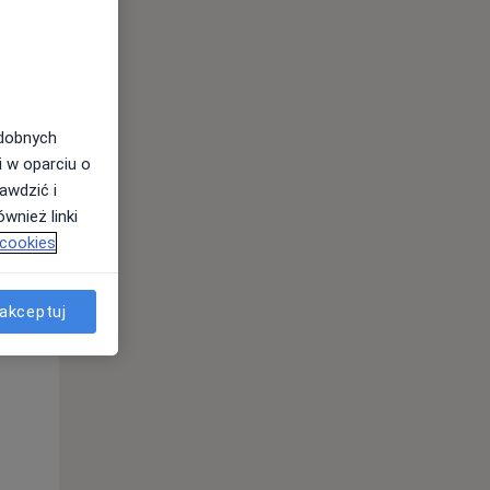
odobnych
i w oparciu o
awdzić i
wnież linki
Wt,
Śr,
Czw,
 cookies
11 Sie
12 Sie
13 Sie
akceptuj