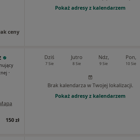
Pokaż adresy z kalendarzem
rak ceny
z
Dziś
Jutro
Ndz,
Pon,
7 Sie
8 Sie
9 Sie
10 Sie
nujący
·
znej
Brak kalendarza w Twojej lokalizacji.
Pokaż adresy z kalendarzem
Mapa
150 zł