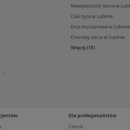
Niewydolność serca w Lubi
Cukrzyca w Lubinie
Dna moczanowa w Lubinie
Choroby serca w Lubinie
Więcej (15)
Więcej w kategorii: 
sto
Zmień miasto
cjentów
Dla profesjonalistów
e
Cennik