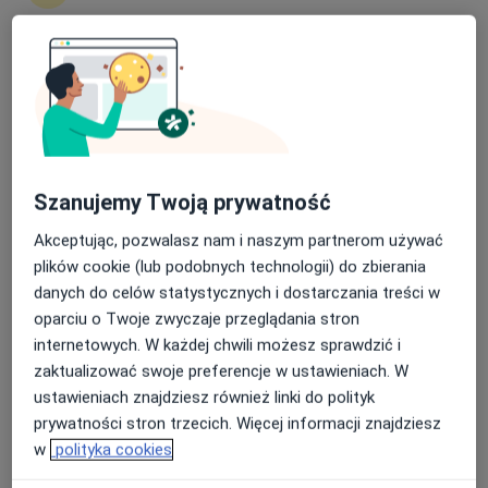
·
Więcej
Laryngologia, Interna, Kardiologia
564 opinie
Nasza średnia ocena na App Store to 4.9 i 4.1 na
Marynarki Polskiej 195, Gdańsk
•
Mapa
Google Play Store
Konsultacja laryngologiczna
300 zł
Szanujemy Twoją prywatność
dr n. med. Dariusz
Babiński
Akceptując, pozwalasz nam i naszym partnerom używać
laryngolog
plików cookie (lub podobnych technologii) do zbierania
danych do celów statystycznych i dostarczania treści w
Brak dostępnych specjalistów z wolnymi terminami w tym centrum medycznym.
oparciu o Twoje zwyczaje przeglądania stron
internetowych. W każdej chwili możesz sprawdzić i
Pokaż profil
zaktualizować swoje preferencje w ustawieniach. W
ustawieniach znajdziesz również linki do polityk
prywatności stron trzecich. Więcej informacji znajdziesz
w
polityka cookies