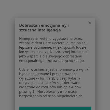
Dla profesjonalistów
Cennik
Dla lekarzy
Dobrostan emocjonalny i
Dla placówek medycznych
sztuczna inteligencja
Noa Notes
nowość
Baza wiedzy
Niniejsza ankieta, przygotowana przez
zespół Patient Care Doctoralia, ma na celu
Centrum Pomocy dla Specjalisty
lepsze zrozumienie, w jaki sposób ludzie
korzystają z narzędzi sztucznej inteligencji
Kontakt
jako wsparcia dla swojego dobrostanu
ZnanyLekarz - Strona główna
emocjonalnego i zdrowia psychicznego.
ZnanyLekarz Sp. z o.o.
Udział w ankiecie jest anonimowy, a wyniki
ul. Kolejowa 5/7
będą analizowane i prezentowane
01-217 Warszawa, Polska
wyłącznie w formie zbiorczej. Pytania
dotyczące nastolatków są skierowane
wyłącznie do rodziców lub opiekunów
NIP: ⁠7010224868
prawnych. Nie zbieramy informacji
KRS: ⁠0000347997
bezpośrednio od osób niepełnoletnich.
REGON: ⁠142276657