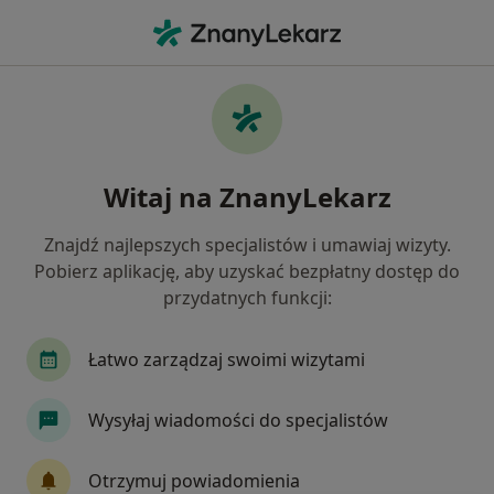
Me
Laryngolog • Gdańsk, pomorskie
Filtry
Ubezpieczenie:
PZU Zdrowie
20 polecanych laryngologów w Gdańsku z
Witaj na ZnanyLekarz
PZU Zdrowie
Jak działają wyniki wyszukiwania
Znajdź najlepszych specjalistów i umawiaj wizyty.
Pobierz aplikację, aby uzyskać bezpłatny dostęp do
przydatnych funkcji:
Łatwo zarządzaj swoimi wizytami
Wysyłaj wiadomości do specjalistów
Centrum Medyczne PZU Zdrowie Gdańsk
Otrzymuj powiadomienia
Marynarki Polskiej