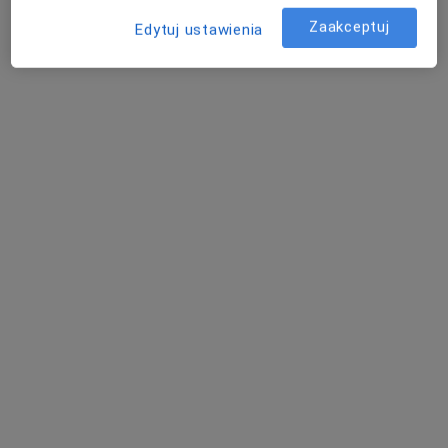
Zaakceptuj
Edytuj ustawienia
lek. Małgorzata Slusarska
·
Więcej
Laryngolog
105 opinii
Marynarki Polskiej 195, Gdańsk
•
Mapa
Centrum Medyczne PZU Zdrowie Gdańsk Marynarki Polskiej
Akceptuje PZU Zdrowie
Konsultacja laryngologiczna
Brak ceny
Specjalista nie oferuje umawiania online pod tym adresem.
Poproś o wizytę
Powiązane wyszukiwania