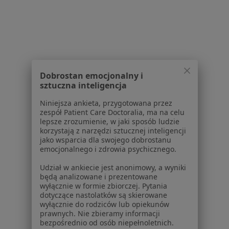
Usługi i zabiegi
Choroby
Pomoc
Aplikacje mobilne
Blog dla pacjentów
Dobrostan emocjonalny i
Dla profesjonalistów
sztuczna inteligencja
Cennik
Niniejsza ankieta, przygotowana przez
Dla lekarzy
zespół Patient Care Doctoralia, ma na celu
lepsze zrozumienie, w jaki sposób ludzie
Dla placówek medycznych
korzystają z narzędzi sztucznej inteligencji
Noa Notes
nowość
jako wsparcia dla swojego dobrostanu
Baza wiedzy
emocjonalnego i zdrowia psychicznego.
Centrum Pomocy dla Specjalisty
Udział w ankiecie jest anonimowy, a wyniki
będą analizowane i prezentowane
Kontakt
wyłącznie w formie zbiorczej. Pytania
ZnanyLekarz - Strona główna
dotyczące nastolatków są skierowane
wyłącznie do rodziców lub opiekunów
ZnanyLekarz Sp. z o.o.
prawnych. Nie zbieramy informacji
ul. Kolejowa 5/7
bezpośrednio od osób niepełnoletnich.