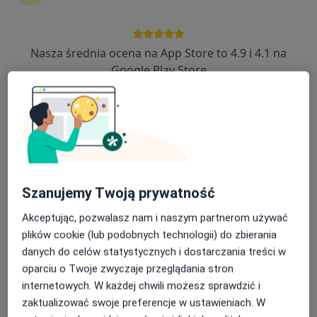
lek. Michał Tylek
·
Więcej
Laryngolog
349 opinii
Nasza średnia ocena na App Store to 4.9 i 4.1 na
Adres 1
Adres 2
Google Play Store
Rondo Czyżyńskie, Os. Kolorowe 25a, Kraków
•
Mapa
HSM Clinic Czyżyny
Akceptuje PZU Zdrowie
Konsultacja laryngologiczna
300 zł
Specjalista nie oferuje umawiania online pod tym adresem.
Szanujemy Twoją prywatność
Akceptując, pozwalasz nam i naszym partnerom używać
Poproś o wizytę
plików cookie (lub podobnych technologii) do zbierania
danych do celów statystycznych i dostarczania treści w
oparciu o Twoje zwyczaje przeglądania stron
internetowych. W każdej chwili możesz sprawdzić i
zaktualizować swoje preferencje w ustawieniach. W