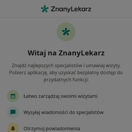
Me
Laryngolog • Kraków, małopolskie
Filtry
Ubezpieczenie:
PZU Zdrowie
20 polecanych laryngologów w Krakowie z
Witaj na ZnanyLekarz
PZU Zdrowie
Jak działają wyniki wyszukiwania
Znajdź najlepszych specjalistów i umawiaj wizyty.
Pobierz aplikację, aby uzyskać bezpłatny dostęp do
przydatnych funkcji:
Łatwo zarządzaj swoimi wizytami
Wysyłaj wiadomości do specjalistów
Wyróżniony
Otrzymuj powiadomienia