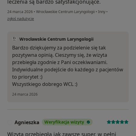
leczenia są bardzo satysfakcjonujące.
24 marca 2026
•
Wrocławskie Centrum Laryngologii
•
Inny
•
w opinii użytkownika Magdalena R.
zgłoś nadużycie
Wrocławskie Centrum Laryngologii
Bardzo dziękujemy za podzielenie się tak
pozytywna opinią. Cieszymy się, że wizyta
przebiegła zgodnie z Pani oczekiwaniami.
Indywidualne podejście do każdego z pacjentów
to priorytet :)
Wszystkiego dobrego WCL :)
24 marca 2026
Agnieszka
Weryfikacja wizyty
A
Wizyta przebiegła jak zawsze super, w pełni