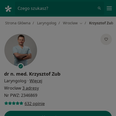
Me
Czego szukasz?
Strona Główna
Laryngolog
Wrocław
Krzysztof Zub
Zmień miasto
dr n. med.
Krzysztof Zub
O specjalizacjach
Laryngolog
·
Więcej
Wrocław
3 adresy
Nr PWZ: 2346869
632 opinie