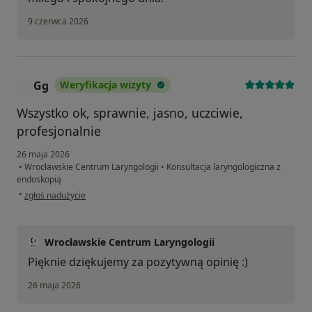
9 czerwca 2026
Gg
Weryfikacja wizyty
G
Wszystko ok, sprawnie, jasno, uczciwie,
profesjonalnie
26 maja 2026
•
Wrocławskie Centrum Laryngologii
•
Konsultacja laryngologiczna z
endoskopią
w opinii użytkownika Gg
•
zgłoś nadużycie
Wrocławskie Centrum Laryngologii
Pięknie dziękujemy za pozytywną opinię :)
26 maja 2026