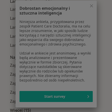
Laryngolodzy w pobliżu
Dobrostan emocjonalny i
Laryngolodzy Krzyki
sztuczna inteligencja
Laryngolodzy Fabryczna
Niniejsza ankieta, przygotowana przez
zespół Patient Care Doctoralia, ma na celu
Laryngolodzy Stare Miasto
lepsze zrozumienie, w jaki sposób ludzie
korzystają z narzędzi sztucznej inteligencji
Laryngolodzy Śródmieście
jako wsparcia dla swojego dobrostanu
emocjonalnego i zdrowia psychicznego.
Laryngolodzy Psie Pole
Udział w ankiecie jest anonimowy, a wyniki
Najczęście leczone choroby
będą analizowane i prezentowane
wyłącznie w formie zbiorczej. Pytania
Zapalenie ucha w Wrocławiu
dotyczące nastolatków są skierowane
wyłącznie do rodziców lub opiekunów
Zapalenie zatok w Wrocławiu
prawnych. Nie zbieramy informacji
bezpośrednio od osób niepełnoletnich.
Zapalenie gardła w Wrocławiu
Zapalenie migdałków w Wrocławiu
Start survey
Zapalenie krtani w Wrocławiu
Więcej (15)