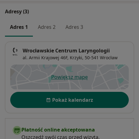
przynosowych“ 2010 Nahod - „23rd International
Adresy (3)
Course of Functional Endoscopic Sinus Surgery” 2010
Kielce – „Rehabilitacja głosu i oddychania u chorych po
Adres 1
Adres 2
Adres 3
całkowitej laryngektomii". W trakcie wizyty
przeprowadzam kwalifikacje do zabiegów: -
rynoplastyki - operacji plastycznej nosa - operacji zatok
Wrocławskie Centrum Laryngologii
(FESS) - septoplastyki - operacji przegrody nosowej -
al. Armii Krajowej 46F,
Krzyki
, 50-541
Wrocław
leczenia bezdechów sennych oraz chrapania -
konchoplastyki - operacji małżowin nosowych -
tonsillektomii - operacji usunięcia migdałków
Powiększ mapę
otwiera się w nowej karcie
podniebiennych -
Dostępność
Pokaż kalendarz
Płatność online akceptowana
Oszczędź swój czas przed wizytą.