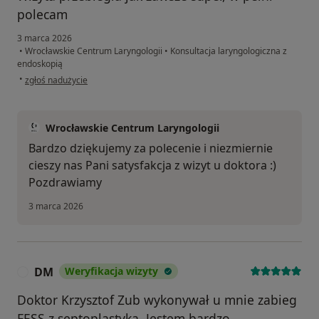
polecam
3 marca 2026
•
Wrocławskie Centrum Laryngologii
•
Konsultacja laryngologiczna z
endoskopią
w opinii użytkownika Agnieszka
•
zgłoś nadużycie
Wrocławskie Centrum Laryngologii
Bardzo dziękujemy za polecenie i niezmiernie
cieszy nas Pani satysfakcja z wizyt u doktora :)
Pozdrawiamy
3 marca 2026
DM
Weryfikacja wizyty
D
Doktor Krzysztof Zub wykonywał u mnie zabieg
FESS z septoplastyką. Jestem bardzo