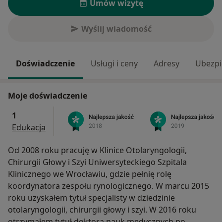
Umów wizytę
Wyślij wiadomość
Doświadczenie
Usługi i ceny
Adresy
Ubezpi
Moje doświadczenie
1
Edukacja
Od 2008 roku pracuję w Klinice Otolaryngologii,
Chirurgii Głowy i Szyi Uniwersyteckiego Szpitala
Klinicznego we Wrocławiu, gdzie pełnię rolę
koordynatora zespołu rynologicznego. W marcu 2015
roku uzyskałem tytuł specjalisty w dziedzinie
otolaryngologii, chirurgii głowy i szyi. W 2016 roku
otrzymałem tytuł doktora nauk medycznych po