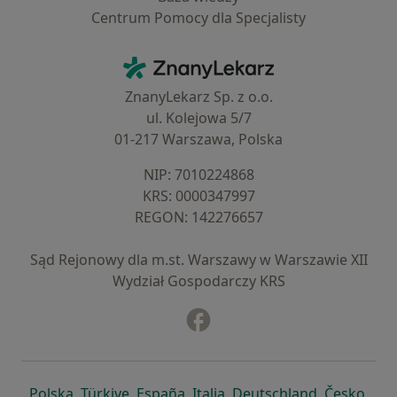
Centrum Pomocy dla Specjalisty
Kontakt
ZnanyLekarz - Strona główna
ZnanyLekarz Sp. z o.o.
ul. Kolejowa 5/7
01-217 Warszawa, Polska
NIP: ⁠7010224868
KRS: ⁠0000347997
REGON: ⁠142276657
Sąd Rejonowy dla m.st. Warszawy w Warszawie XII
Wydział Gospodarczy KRS
Facebook
otwiera się w nowej karcie
otwiera się w nowej karcie
otwiera się w nowej karcie
otwiera się w nowej karcie
otwiera się w nowej karci
otwiera się
otwi
Polska
,
Türkiye
,
España
,
Italia
,
Deutschland
,
Česko
,