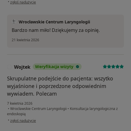
w opinii użytkownika BB
•
zgłoś nadużycie
Wrocławskie Centrum Laryngologii
Bardzo nam miło! Dziękujemy za opinię.
21 kwietnia 2026
Wojtek
Weryfikacja wizyty
W
Skrupulatne podejście do pacjenta: wszytko
wyjaśnione i poprzedzone odpowiednim
wywiadem. Polecam
7 kwietnia 2026
•
Wrocławskie Centrum Laryngologii
•
Konsultacja laryngologiczna z
endoskopią
w opinii użytkownika Wojtek
•
zgłoś nadużycie