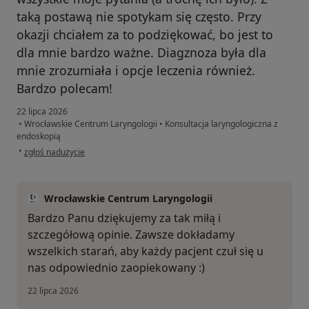
taką postawą nie spotykam się często. Przy
okazji chciałem za to podziękować, bo jest to
dla mnie bardzo ważne. Diagznoza była dla
mnie zrozumiała i opcje leczenia również.
Bardzo polecam!
22 lipca 2026
•
Wrocławskie Centrum Laryngologii
•
Konsultacja laryngologiczna z
endoskopią
w opinii użytkownika Szymon
•
zgłoś nadużycie
Wrocławskie Centrum Laryngologii
Bardzo Panu dziękujemy za tak miłą i
szczegółową opinie. Zawsze dokładamy
wszelkich starań, aby każdy pacjent czuł się u
nas odpowiednio zaopiekowany :)
22 lipca 2026