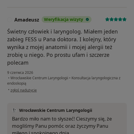
Amadeusz
Weryfikacja wizyty
A
Świetny człowiek i laryngolog. Miałem jeden
zabieg FESS u Pana doktora. I kolejny, który
wynika z mojej anatomii i mojej alergii też
zrobię u niego. Po prostu ufam i szczerze
polecam
9 czerwca 2026
•
Wrocławskie Centrum Laryngologii
•
Konsultacja laryngologiczna z
endoskopią
w opinii użytkownika Amadeusz
•
zgłoś nadużycie
Wrocławskie Centrum Laryngologii
Bardzo miło nam to słyszeć! Cieszymy się, że
mogliśmy Panu pomóc oraz życzymy Panu
miłego i spokojnego dnia.