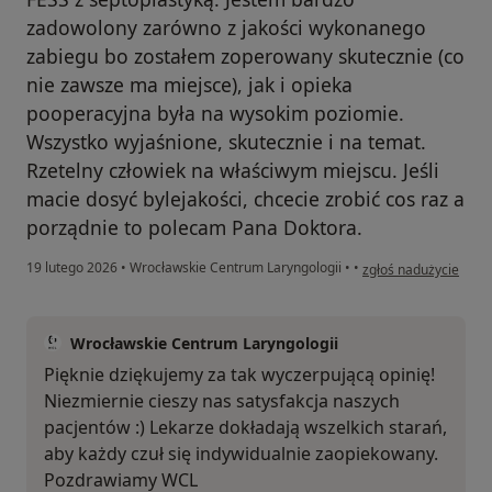
zadowolony zarówno z jakości wykonanego
zabiegu bo zostałem zoperowany skutecznie (co
nie zawsze ma miejsce), jak i opieka
pooperacyjna była na wysokim poziomie.
Wszystko wyjaśnione, skutecznie i na temat.
Rzetelny człowiek na właściwym miejscu. Jeśli
macie dosyć bylejakości, chcecie zrobić cos raz a
porządnie to polecam Pana Doktora.
w opinii użytkownika
19 lutego 2026
•
Wrocławskie Centrum Laryngologii
•
•
zgłoś nadużycie
Wrocławskie Centrum Laryngologii
Pięknie dziękujemy za tak wyczerpującą opinię!
Niezmiernie cieszy nas satysfakcja naszych
pacjentów :) Lekarze dokładają wszelkich starań,
aby każdy czuł się indywidualnie zaopiekowany.
Pozdrawiamy WCL