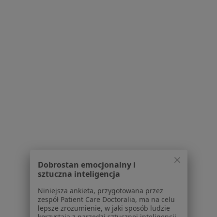
Generała Władysława Sikorskiego 26, Wrocław
•
Mapa
NuvaMed - Centrum Medyczne
Konsultacja laryngologiczna
od 350 zł
Specjalista nie oferuje umawiania online pod tym adresem.
Poproś o wizytę
1
2
3
4
5
6
8
Powiązane wyszukiwania
W pobliżu Wrocławia
Dobrostan emocjonalny i
Zapalenie migdałków w Oleśnicy
sztuczna inteligencja
Zapalenie migdałków w Oławie
Niniejsza ankieta, przygotowana przez
zespół Patient Care Doctoralia, ma na celu
Zapalenie migdałków w Strzelinie
lepsze zrozumienie, w jaki sposób ludzie
korzystają z narzędzi sztucznej inteligencji