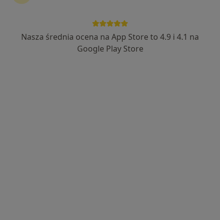
Nasza średnia ocena na App Store to 4.9 i 4.1 na
Google Play Store
Bezpieczne płatności
lek. Konrad Kokurewicz
·
Więcej
Lekarz rodzinny
627 opinii
Adres
Online
Bonczyka 2, Wrocław
•
Mapa
InferMed - Jesteśmy Dla Pacjentów
Konsultacja internistyczna
250 zł
Specjalista nie oferuje umawiania online pod tym adresem.
Poproś o wizytę