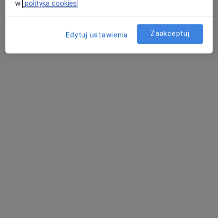
w
polityka cookies
Aleja Armii Krajowej 6B/1-2, Wrocław
•
Mapa
Zaakceptuj
Edytuj ustawienia
ENT Care
Konsultacja laryngologiczna
od 340 zł
Specjalista nie oferuje umawiania online pod tym adresem.
Poproś o wizytę
lek. Małgorzata Leszczyńska
·
Więcej
Laryngolog