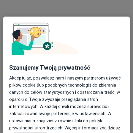
Medisense Katarzyna Bitowska
Konsultacja laryngologiczna
od 300 zł
Specjalista nie oferuje umawiania online pod tym adresem.
Poproś o wizytę
Szanujemy Twoją prywatność
Akceptując, pozwalasz nam i naszym partnerom używać
plików cookie (lub podobnych technologii) do zbierania
danych do celów statystycznych i dostarczania treści w
oparciu o Twoje zwyczaje przeglądania stron
lek. Mateusz Jeziorny
internetowych. W każdej chwili możesz sprawdzić i
·
Więcej
Laryngolog
zaktualizować swoje preferencje w ustawieniach. W
857 opinii
ustawieniach znajdziesz również linki do polityk
prywatności stron trzecich. Więcej informacji znajdziesz
Adres 1
Adres 2
Adres 3
Online