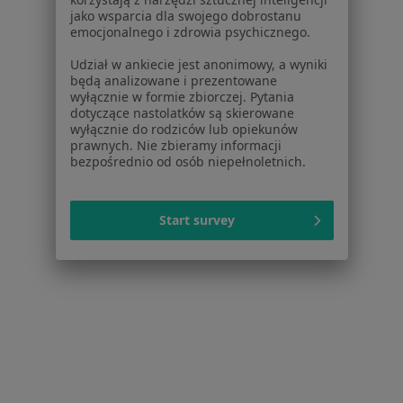
Zapalenie migdałków w Sobótce
jako wsparcia dla swojego dobrostanu
emocjonalnego i zdrowia psychicznego.
Zapalenie migdałków w Świdnicy
Udział w ankiecie jest anonimowy, a wyniki
Więcej (4)
będą analizowane i prezentowane
Więcej w kategorii: W pobliżu Wrocławia
wyłącznie w formie zbiorczej. Pytania
dotyczące nastolatków są skierowane
wyłącznie do rodziców lub opiekunów
Schorzenia w Wrocławiu
prawnych. Nie zbieramy informacji
Nadciśnienie tętnicze w Wrocławiu
bezpośrednio od osób niepełnoletnich.
Cukrzyca w Wrocławiu
Start survey
Nadciśnienie w Wrocławiu
Niewydolność serca w Wrocławiu
Choroba niedokrwienna serca w Wrocławiu
Więcej (15)
Więcej w kategorii: Schorzenia w Wrocławiu
Zapalenie Migdałków Specjaliści W Wrocławiu