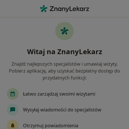
Me
Zapalenie Migdałków • Wrocław, dolnośląskie
Filtry
• 1
Ubezpieczenie
Map
Zapalenie migdałków specjaliści w
Witaj na ZnanyLekarz
Wrocławiu
Jak działają wyniki wyszukiwania
Znajdź najlepszych specjalistów i umawiaj wizyty.
Pobierz aplikację, aby uzyskać bezpłatny dostęp do
przydatnych funkcji:
Jakiego specjalisty szukasz?
Laryngolog
Laryngolog dziecięcy
Internis
Łatwo zarządzaj swoimi wizytami
Wysyłaj wiadomości do specjalistów
Otrzymuj powiadomienia