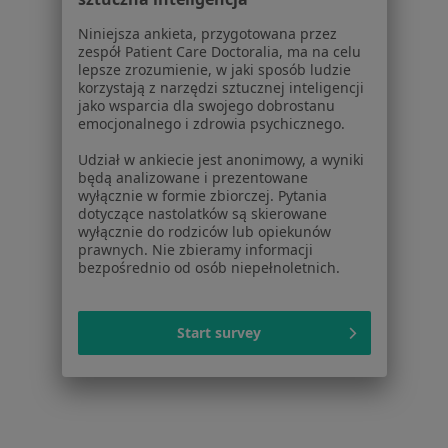
Zapalenie ucha w Oleśnicy
Niniejsza ankieta, przygotowana przez
Zapalenie ucha w Oławie
zespół Patient Care Doctoralia, ma na celu
lepsze zrozumienie, w jaki sposób ludzie
Zapalenie ucha w Strzelinie
korzystają z narzędzi sztucznej inteligencji
jako wsparcia dla swojego dobrostanu
Zapalenie ucha w Sobótce
emocjonalnego i zdrowia psychicznego.
Zapalenie ucha w Świdnicy
Udział w ankiecie jest anonimowy, a wyniki
będą analizowane i prezentowane
Więcej (3)
wyłącznie w formie zbiorczej. Pytania
Więcej w kategorii: W pobliżu Wrocławia
dotyczące nastolatków są skierowane
wyłącznie do rodziców lub opiekunów
Schorzenia w Wrocławiu
prawnych. Nie zbieramy informacji
bezpośrednio od osób niepełnoletnich.
Nadciśnienie tętnicze w Wrocławiu
Cukrzyca w Wrocławiu
Start survey
Nadciśnienie w Wrocławiu
Niewydolność serca w Wrocławiu
Choroba niedokrwienna serca w Wrocławiu