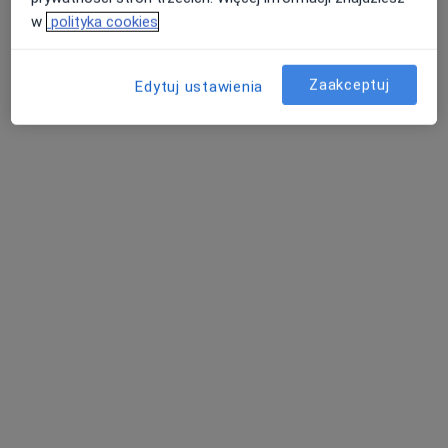
w
polityka cookies
Racławicka 107/1c, Wrocław
•
Mapa
Medisense Katarzyna Bitowska
Zaakceptuj
Edytuj ustawienia
Konsultacja laryngologiczna
od 300 zł
Specjalista nie oferuje umawiania online pod tym adresem.
Poproś o wizytę
lek. Małgorzata Leszczyńska
·
Więcej
Laryngolog