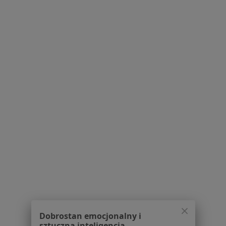
·
Więcej
zabiegi medycyny estetycznej
60 opinii
Adres 1
Adres 2
al. Armii Krajowej 46F, Wrocław
•
Mapa
Wrocławskie Centrum Laryngologii
Konsultacja laryngologiczna
od 300 zł
Specjalista nie oferuje umawiania online pod tym adresem.
Poproś o wizytę
1
2
3
4
5
6
9
Powiązane wyszukiwania
W pobliżu Wrocławia
Dobrostan emocjonalny i
sztuczna inteligencja