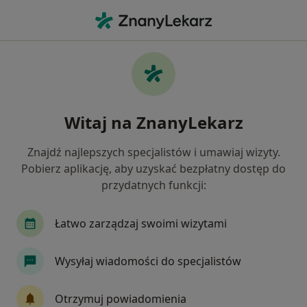
Me
Zapalenie Ucha • Wrocław, dolnośląskie
Filtry
• 1
Ubezpieczenie
Map
Zapalenie ucha specjaliści w Wrocławiu
Witaj na ZnanyLekarz
Jak działają wyniki wyszukiwania
Znajdź najlepszych specjalistów i umawiaj wizyty.
Pobierz aplikację, aby uzyskać bezpłatny dostęp do
Jakiego specjalisty szukasz?
przydatnych funkcji:
Laryngolog
Pediatra
Laryngolog dziecięc
Łatwo zarządzaj swoimi wizytami
Wysyłaj wiadomości do specjalistów
Otrzymuj powiadomienia