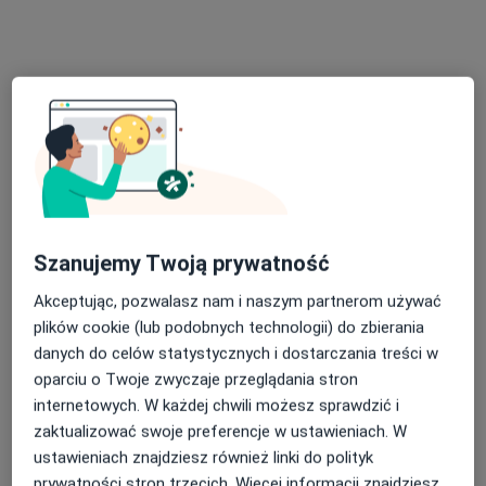
VITA MEDICAL Prywatna Praktyka Lekarska Joanna Iwankiewicz
Konsultacja lekarza sportowego
170 zł
Specjalista nie oferuje umawiania online pod tym adresem.
Poproś o wizytę
Szanujemy Twoją prywatność
Akceptując, pozwalasz nam i naszym partnerom używać
plików cookie (lub podobnych technologii) do zbierania
danych do celów statystycznych i dostarczania treści w
lek. Katarzyna Barbara Bitowska
oparciu o Twoje zwyczaje przeglądania stron
·
Więcej
internetowych. W każdej chwili możesz sprawdzić i
Laryngolog
zaktualizować swoje preferencje w ustawieniach. W
1228 opinii
ustawieniach znajdziesz również linki do polityk
Adres
Online
prywatności stron trzecich. Więcej informacji znajdziesz