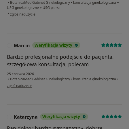
•
BotanicaMed Gabinet Ginekologiczny
•
konsultacja ginekologiczna +
USG ginekologiczne + USG piersi
w opinii użytkownika Agnieszka P.
•
zgłoś nadużycie
Marcin
Weryfikacja wizyty
M
Bardzo profesjonalne podejście do pacjenta,
szczegółowa konsultacja, polecam
25 czerwca 2026
•
BotanicaMed Gabinet Ginekologiczny
•
konsultacja ginekologiczna
•
w opinii użytkownika Marcin
zgłoś nadużycie
Katarzyna
Weryfikacja wizyty
K
Pan doktor bardzo sympatyczny, dobrze