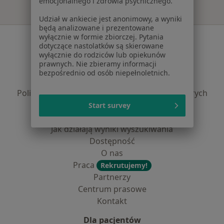
emocjonalnego i zdrowia psychicznego.
Udział w ankiecie jest anonimowy, a wyniki
będą analizowane i prezentowane
wyłącznie w formie zbiorczej. Pytania
Serwis
dotyczące nastolatków są skierowane
wyłącznie do rodziców lub opiekunów
Regulamin
prawnych. Nie zbieramy informacji
Polityka prywatności pacjentów
bezpośrednio od osób niepełnoletnich.
Polityka prywatności profesjonalistów
Polityka prywatności dla profesjonalistów, których
dane pozyskaliśmy samodzielnie
Start survey
Polityka cookies
Jak działają wyniki wyszukiwania
Dostępność
O nas
Praca
Rekrutujemy!
Partnerzy
Centrum prasowe
Kontakt
Dla pacjentów