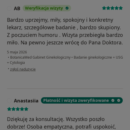
AB
Weryfikacja wizyty
A
Bardzo uprzejmy, miły, spokojny i konkretny
lekarz, szczegółowe badanie , bardzo skupiony.
Z poczuciem humoru . Wizyta przebiegła bardzo
miło. Na pewno jeszcze wrócę do Pana Doktora.
5 maja 2026
•
BotanicaMed Gabinet Ginekologiczny
•
Badanie ginekologiczne + USG
+ Cytologia
w opinii użytkownika AB
•
zgłoś nadużycie
Anastasiia
Płatność i wizyta zweryfikowane
A
Dziękuję za konsultację. Wszystko poszło
dobrze! Osoba empatyczna, potrafi uspokoić,