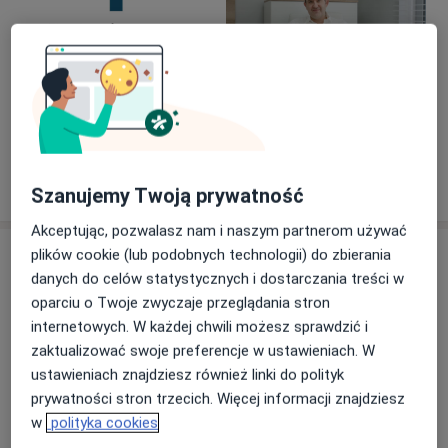
Zobacz galerię (5)
Pokaż więcej
o doświadczeniu
Szanujemy Twoją prywatność
Akceptując, pozwalasz nam i naszym partnerom używać
Usługi i ceny
plików cookie (lub podobnych technologii) do zbierania
danych do celów statystycznych i dostarczania treści w
Konsultacja ginekologiczna
oparciu o Twoje zwyczaje przeglądania stron
Od 350 zł
Szczegóły
internetowych. W każdej chwili możesz sprawdzić i
zaktualizować swoje preferencje w ustawieniach. W
Ostrzyknięcie kolagenem blizny po cesarskim cięciu
ustawieniach znajdziesz również linki do polityk
Szczegóły
prywatności stron trzecich. Więcej informacji znajdziesz
w
polityka cookies