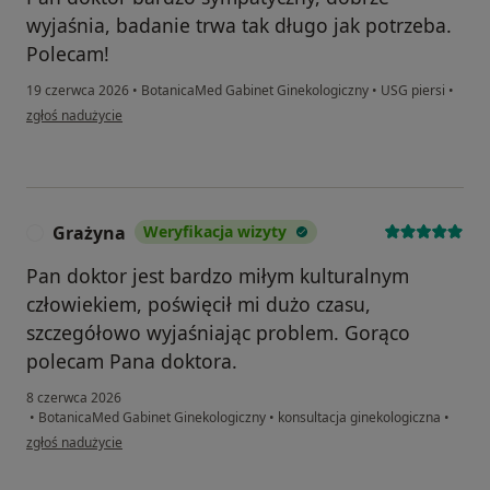
wyjaśnia, badanie trwa tak długo jak potrzeba.
Polecam!
19 czerwca 2026
•
BotanicaMed Gabinet Ginekologiczny
•
USG piersi
•
w opinii użytkownika Katarzyna
zgłoś nadużycie
Grażyna
Weryfikacja wizyty
G
Pan doktor jest bardzo miłym kulturalnym
człowiekiem, poświęcił mi dużo czasu,
szczegółowo wyjaśniając problem. Gorąco
polecam Pana doktora.
8 czerwca 2026
•
BotanicaMed Gabinet Ginekologiczny
•
konsultacja ginekologiczna
•
w opinii użytkownika Grażyna
zgłoś nadużycie