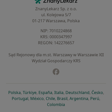
ZnanyLekarz Sp. z o.o.
ul. Kolejowa 5/7
01-217 Warszawa, Polska
NIP: ⁠7010224868
KRS: ⁠0000347997
REGON: ⁠142276657
Sąd Rejonowy dla m.st. Warszawy w Warszawie XII
Wydział Gospodarczy KRS
Facebook
otwiera się w nowej karcie
otwiera się w nowej karcie
otwiera się w nowej karcie
otwiera się w nowej karcie
otwiera się w nowej karci
otwiera się
otwi
Polska
,
Türkiye
,
España
,
Italia
,
Deutschland
,
Česko
,
otwiera się w nowej karcie
otwiera się w nowej karcie
otwiera się w nowej karcie
otwiera się w nowej kar
otwiera się 
otwier
Portugal
,
México
,
Chile
,
Brasil
,
Argentina
,
Perú
,
otwiera się w nowej karc
Colombia