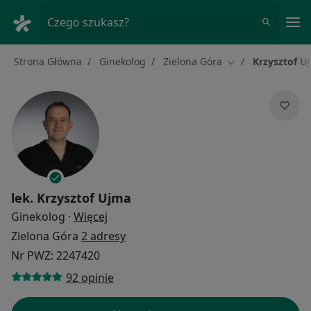
Me
Czego szukasz?
Strona Główna
Ginekolog
Zielona Góra
Krzysztof U
Zmień miasto
lek.
Krzysztof Ujma
O specjalizacjach
Ginekolog
·
Więcej
Zielona Góra
2 adresy
Nr PWZ: 2247420
92 opinie