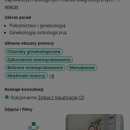
O mnie
W leczeniu kieruje się indywidualnym holistycznym
więcej
podejściem do pacjentki ,zgodnym z aktualną
Zakres porad
najnowszą wiedzą .
Położnictwo i ginekologia
Jestem lekarzem zatrudnionym w Klinicznym Oddziale
Ginekologia onkologiczna
Ginekologiczno - Położniczym w Szpitalu
Uniwersyteckim w Zielonej Górze oraz wykładowcą na
Główne obszary pomocy
Uniwersytecie Zielonogórskim .
Choroby ginekologiczne
Zaburzenia miesiączkowania
Bolesne miesiączkowanie
Menopauza
a11y_sr_more_diseases
Mięśniaki macicy
+8
Rodzaje konsultacji
Stacjonarne
Zobacz lokalizacje (2)
Zdjęcia i filmy