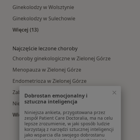
Ginekolodzy w Wolsztynie
Ginekolodzy w Sulechowie
Więcej (13)
Więcej w kategorii: W pobliżu Zielonej Góry
Najczęście leczone choroby
Choroby ginekologiczne w Zielonej Górze
Menopauza w Zielonej Górze
Endometrioza w Zielonej Górze
Zaburzenia miesiączkowania w Zielonej Górze
Dobrostan emocjonalny i
sztuczna inteligencja
Niepłodność w Zielonej Górze
Niniejsza ankieta, przygotowana przez
Więcej (15)
zespół Patient Care Doctoralia, ma na celu
Więcej w kategorii: Najczęście leczone chorob
lepsze zrozumienie, w jaki sposób ludzie
korzystają z narzędzi sztucznej inteligencji
jako wsparcia dla swojego dobrostanu