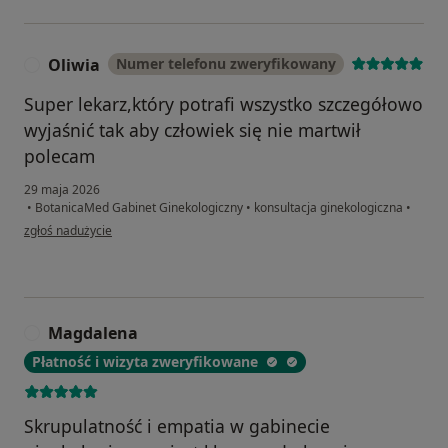
Oliwia
Numer telefonu zweryfikowany
O
Super lekarz,który potrafi wszystko szczegółowo
wyjaśnić tak aby człowiek się nie martwił
polecam
29 maja 2026
•
BotanicaMed Gabinet Ginekologiczny
•
konsultacja ginekologiczna
•
w opinii użytkownika Oliwia
zgłoś nadużycie
Magdalena
M
Płatność i wizyta zweryfikowane
Skrupulatność i empatia w gabinecie