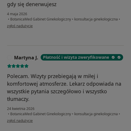
gdy się denerwujesz
4 maja 2026
•
BotanicaMed Gabinet Ginekologiczny
•
konsultacja ginekologiczna
•
w opinii użytkownika Anastasiia
zgłoś nadużycie
Martyna J.
Płatność i wizyta zweryfikowane
M
Polecam. Wizyty przebiegają w miłej i
komfortowej atmosferze. Lekarz odpowiada na
wszystkie pytania szczegółowo i wszystko
tłumaczy.
24 kwietnia 2026
•
BotanicaMed Gabinet Ginekologiczny
•
konsultacja ginekologiczna
•
w opinii użytkownika Martyna J.
zgłoś nadużycie