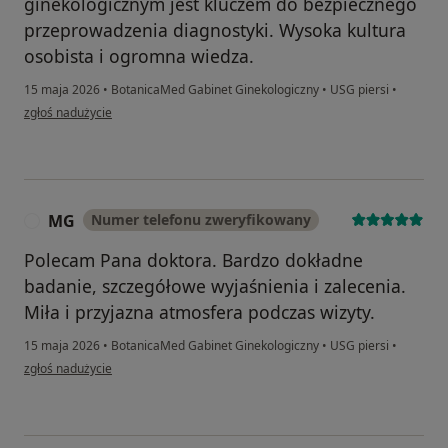
ginekologicznym jest kluczem do bezpiecznego
przeprowadzenia diagnostyki. Wysoka kultura
osobista i ogromna wiedza.
15 maja 2026
•
BotanicaMed Gabinet Ginekologiczny
•
USG piersi
•
w opinii użytkownika Magdalena
zgłoś nadużycie
MG
Numer telefonu zweryfikowany
M
Polecam Pana doktora. Bardzo dokładne
badanie, szczegółowe wyjaśnienia i zalecenia.
Miła i przyjazna atmosfera podczas wizyty.
15 maja 2026
•
BotanicaMed Gabinet Ginekologiczny
•
USG piersi
•
w opinii użytkownika MG
zgłoś nadużycie