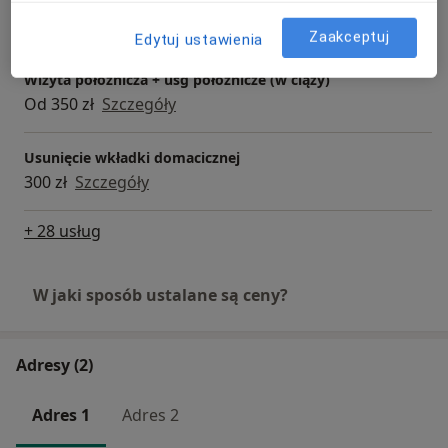
Wkładka domaciczna
Od 800 zł
Szczegóły
Zaakceptuj
Edytuj ustawienia
Wizyta położnicza + usg położnicze (w ciąży)
Od 350 zł
Szczegóły
Usunięcie wkładki domacicznej
300 zł
Szczegóły
+ 28 usług
W jaki sposób ustalane są ceny?
Adresy (2)
Adres 1
Adres 2