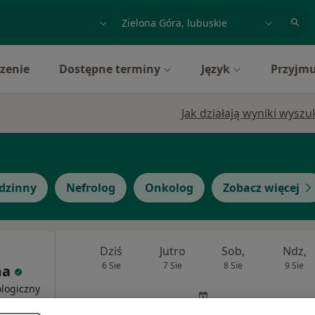
acja, badanie lub nazwisko
miasto lub dzielnica
zenie
Dostępne terminy
Język
Przyjmu
Jak działają wyniki wysz
odzinny
Nefrolog
Onkolog
Zobacz więcej
Dziś
Jutro
Sob,
Ndz,
6 Sie
7 Sie
8 Sie
9 Sie
ma
ologiczny
Umawianie online nie jest dostępne