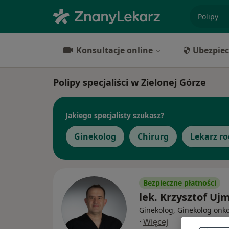
specjaliz
Konsultacje online
Ubezpiec
Polipy specjaliści w Zielonej Górze
Jakiego specjalisty szukasz?
Ginekolog
Chirurg
Lekarz r
Bezpieczne płatności
lek. Krzysztof Uj
Ginekolog, Ginekolog onk
·
Więcej