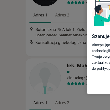
92 opinie
Adres 1
Adres 2
Botaniczna 75 A lok.1, Zielona Góra
•
Ma
BotanicaMed Gabinet Ginekologiczny
Szanuje
Konsultacja ginekologiczna
Akceptując
technologii
Twoje zwyc
zaktualizo
lek. Małgorzata L
do polityk 
·
Więcej
Ginekolog
291 opinii
Adres 1
Adres 2