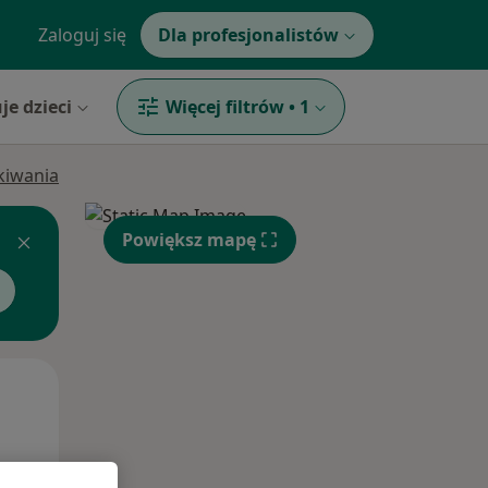
Zaloguj się
Dla profesjonalistów
je dzieci
Więcej filtrów
•
1
ukiwania
Powiększ mapę
Pon,
Wt,
Śr,
10 Sie
11 Sie
12 Sie