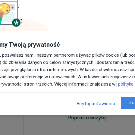
Poproś o wizytę
pa
my Twoją prywatność
350 zł
, pozwalasz nam i naszym partnerom używać plików cookie (lub p
) do zbierania danych do celów statystycznych i dostarczania treśc
zaje przeglądania stron internetowych. W każdej chwili możesz spr
wać swoje preferencje w ustawieniach. W ustawieniach znajdziesz ró
oroch
Dziś
Jutro
Sob,
Ndz,
prywatności stron trzecich. Więcej informacji znajdziesz w
polityka
6 Sie
7 Sie
8 Sie
9 Sie
Za
Edytuj ustawienia
Umawianie online nie jest dostępne
Poproś o wizytę