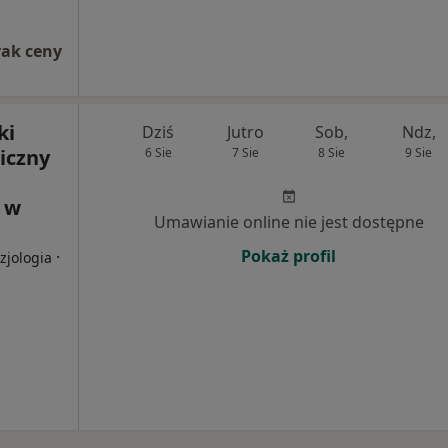
rak ceny
ki
Dziś
Jutro
Sob,
Ndz,
iczny
6 Sie
7 Sie
8 Sie
9 Sie
 w
Umawianie online nie jest dostępne
Pokaż profil
·
zjologia