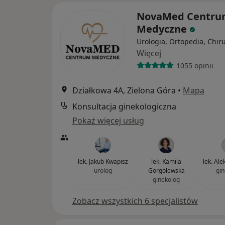
NovaMed Centr
Medyczne
Urologia, Ortopedia, Chir
Więcej
1055 opinii
Działkowa 4A, Zielona Góra
•
Mapa
Konsultacja ginekologiczna
Pokaż więcej usług
lek. Jakub Kwapisz
lek. Kamila
lek. Al
urolog
Gorgolewska
gin
ginekolog
Zobacz wszystkich 6 specjalistów