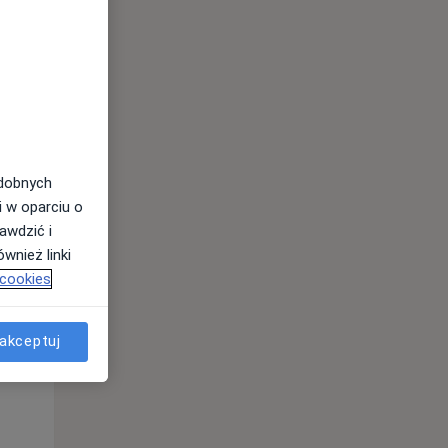
odobnych
i w oparciu o
awdzić i
wnież linki
Pon,
Wt,
Śr,
 cookies
10 Sie
11 Sie
12 Sie
akceptuj