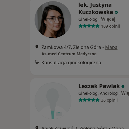
lek. Justyna
Kuczkowska
·
Więcej
Ginekolog
109 opinii
Zamkowa 4/7, Zielona Góra
•
Mapa
As-med Centrum Medyczne
Konsultacja ginekologiczna
Leszek Pawlak
·
Wię
Ginekolog, Androlog
36 opinii
Anieli Krzywoń 2, Zielona Góra
•
Mapa