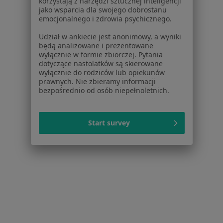
korzystają z narzędzi sztucznej inteligencji
jako wsparcia dla swojego dobrostanu
emocjonalnego i zdrowia psychicznego.
Udział w ankiecie jest anonimowy, a wyniki
Artur Wachowiak
będą analizowane i prezentowane
wyłącznie w formie zbiorczej. Pytania
Ginekolog
dotyczące nastolatków są skierowane
22 opinie
wyłącznie do rodziców lub opiekunów
prawnych. Nie zbieramy informacji
Chałubińskiego 7, Nowa Sól
•
Mapa
bezpośrednio od osób niepełnoletnich.
Wielospecjalistyczny Szpital Samodzielny Publiczny Zakład Opieki Zdrowotnej w Nowej Soli
Konsultacja ginekologiczna
Brak ceny
Start survey
Specjalista nie oferuje umawiania online pod tym adresem.
Poproś o wizytę