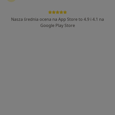
lek. Romuald Fedorczak
Nasza średnia ocena na App Store to 4.9 i 4.1 na
Ginekolog
29 opinii
Google Play Store
1 Maja 30, Nowa Sól
•
Mapa
Ars Medica
Konsultacja ginekologiczna
Brak ceny
Specjalista nie oferuje umawiania online pod tym adresem.
Poproś o wizytę