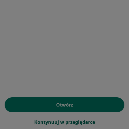
Ars Medica Filia
Ginekologia
Sadowa 4, Bytom Odrzański
•
Mapa
Brak dostępnych specjalistów z wolnymi terminami w tym centrum medycznym.
Pokaż profil
Otwórz
Kontynuuj w przeglądarce