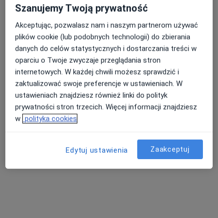
Poproś o wizytę
Szanujemy Twoją prywatność
Akceptując, pozwalasz nam i naszym partnerom używać
plików cookie (lub podobnych technologii) do zbierania
danych do celów statystycznych i dostarczania treści w
oparciu o Twoje zwyczaje przeglądania stron
internetowych. W każdej chwili możesz sprawdzić i
zaktualizować swoje preferencje w ustawieniach. W
ustawieniach znajdziesz również linki do polityk
prywatności stron trzecich. Więcej informacji znajdziesz
Grzegorz Jaraczewski
w
polityka cookies
Ginekolog, Położna/położny
127 opinii
Zaakceptuj
Edytuj ustawienia
Adres 1
Adres 2
Zamkowa 4/7, Zielona Góra
•
Mapa
As-med Centrum Medyczne
Konsultacja ginekologiczna
350 zł