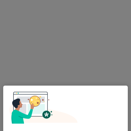
Bezpieczne płatności
lek. Krzysztof Ujma
·
Więcej
Ginekolog, Ginekolog onkologiczny
92 opinie
Adres 1
Adres 2
Botaniczna 75 A lok.1, Zielona Góra
•
Mapa
BotanicaMed Gabinet Ginekologiczny
Konsultacja ginekologiczna
350 zł
Specjalista nie oferuje umawiania online pod tym adresem.