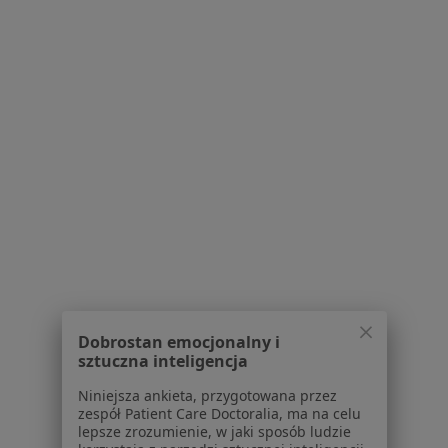
Centrum Medyczne PERINATEA
·
Więcej
Ginekologia, Andrologia, Ortopedia
19 opinii
Bohaterów Getta 2, Nowa Sól
•
Mapa
Konsultacja ginekologiczna
Brak dostępnych specjalistów z wolnymi terminami w tym centrum medycznym.
Pokaż profil
Dobrostan emocjonalny i
sztuczna inteligencja
Niniejsza ankieta, przygotowana przez
zespół Patient Care Doctoralia, ma na celu
lepsze zrozumienie, w jaki sposób ludzie