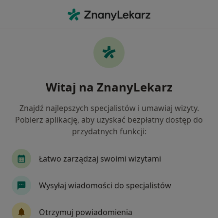
Me
Ginekolog • Bytom Odrzański, lubuskie
Filtry
Ubezpieczenie
Mapa
Polecani ginekolodzy w Bytomiu
Witaj na ZnanyLekarz
Odrzańskim
Jak działają wyniki wyszukiwania
Znajdź najlepszych specjalistów i umawiaj wizyty.
Pobierz aplikację, aby uzyskać bezpłatny dostęp do
przydatnych funkcji:
Wybierz swoje ubezpieczenie
Łatwo zarządzaj swoimi wizytami
Wysyłaj wiadomości do specjalistów
Otrzymuj powiadomienia