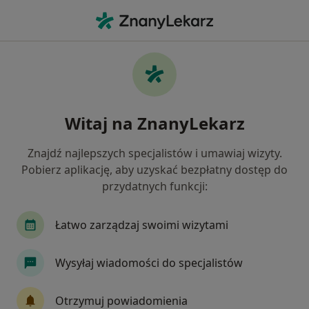
Me
Ginekolog • Sulechów, lubuskie
Filtry
Ubezpieczenie
Mapa
Polecani ginekolodzy w Sulechowie
Witaj na ZnanyLekarz
Jak działają wyniki wyszukiwania
Znajdź najlepszych specjalistów i umawiaj wizyty.
Pobierz aplikację, aby uzyskać bezpłatny dostęp do
Wybierz swoje ubezpieczenie
przydatnych funkcji:
Łatwo zarządzaj swoimi wizytami
Wysyłaj wiadomości do specjalistów
Otrzymuj powiadomienia