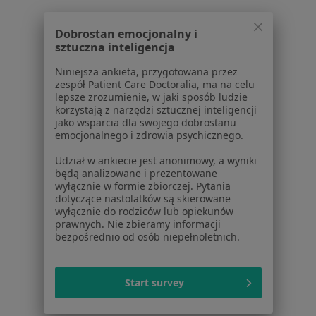
Ginekolodzy w Nowej Sóli
Ginekolodzy w Wolsztynie
Dobrostan emocjonalny i
sztuczna inteligencja
Ginekolodzy w Krosnie Odrzańskiym
Niniejsza ankieta, przygotowana przez
Więcej (12)
zespół Patient Care Doctoralia, ma na celu
Więcej w kategorii: W pobliżu Sulechowa
lepsze zrozumienie, w jaki sposób ludzie
korzystają z narzędzi sztucznej inteligencji
Najczęstsze schorzenia
jako wsparcia dla swojego dobrostanu
emocjonalnego i zdrowia psychicznego.
Bolesne miesiączkowanie Sulechów
Udział w ankiecie jest anonimowy, a wyniki
Choroby ginekologiczne Sulechów
będą analizowane i prezentowane
wyłącznie w formie zbiorczej. Pytania
Endometrioza Sulechów
dotyczące nastolatków są skierowane
wyłącznie do rodziców lub opiekunów
Menopauza Sulechów
prawnych. Nie zbieramy informacji
bezpośrednio od osób niepełnoletnich.
Mięśniaki macicy Sulechów
Więcej (13)
Start survey
Więcej w kategorii: Najczęstsze schorzenia