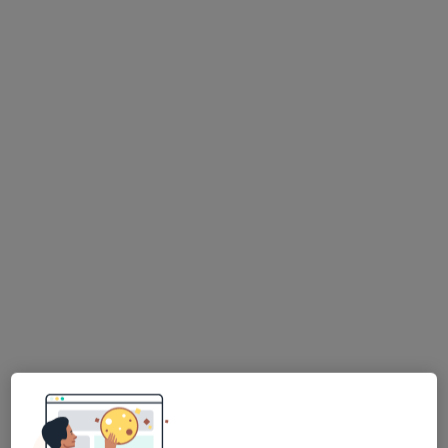
Robert Zawrotniak
Ginekolog
134 opinie
Działkowa 4A, Zielona Góra
•
Mapa
NovaMed Centrum Medyczne
Konsultacja ginekologiczna
200 zł
Specjalista nie oferuje umawiania online pod tym adresem.
Poproś o wizytę