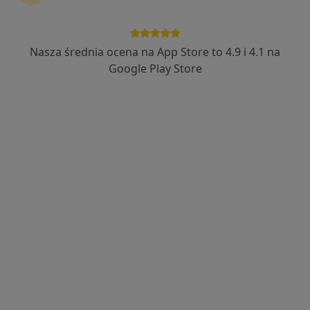
Grzegorz Jaraczewski
Ginekolog, Położna/położny
Nasza średnia ocena na App Store to 4.9 i 4.1 na
127 opinii
Google Play Store
Adres 1
Adres 2
Zamkowa 4/7, Zielona Góra
•
Mapa
As-med Centrum Medyczne
Konsultacja ginekologiczna
350 zł
Specjalista nie oferuje umawiania online pod tym adresem.
Poproś o wizytę