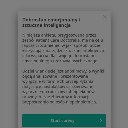
Powiązane wyszukiwania
W pobliżu Zielonej Góry
Dobrostan emocjonalny i
Zaburzenia miesiączkowania w Nowej Sóli
sztuczna inteligencja
Zaburzenia miesiączkowania w Sulechowie
Niniejsza ankieta, przygotowana przez
zespół Patient Care Doctoralia, ma na celu
Zaburzenia miesiączkowania w Świebodzinie
lepsze zrozumienie, w jaki sposób ludzie
korzystają z narzędzi sztucznej inteligencji
Zaburzenia miesiączkowania w Żarach
jako wsparcia dla swojego dobrostanu
emocjonalnego i zdrowia psychicznego.
Zaburzenia miesiączkowania w Wolsztynie
Udział w ankiecie jest anonimowy, a wyniki
będą analizowane i prezentowane
Schorzenia w Zielonej Górze
wyłącznie w formie zbiorczej. Pytania
dotyczące nastolatków są skierowane
Nadciśnienie tętnicze w Zielonej Górze
wyłącznie do rodziców lub opiekunów
prawnych. Nie zbieramy informacji
Zaburzenia rytmu serca w Zielonej Górze
bezpośrednio od osób niepełnoletnich.
Choroby nerek w Zielonej Górze
Arytmia w Zielonej Górze
Start survey