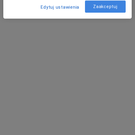
Zaakceptuj
Edytuj ustawienia
Poproś o wizytę
lek. Karolina Justyna Adamczyk
·
Więcej
Ginekolog
148 opinii
Zamkowa 4/7, Zielona Góra
•
Mapa
As-med Centrum Medyczne
Konsultacja ginekologiczna
350 zł
Specjalista nie oferuje umawiania online pod tym adresem.