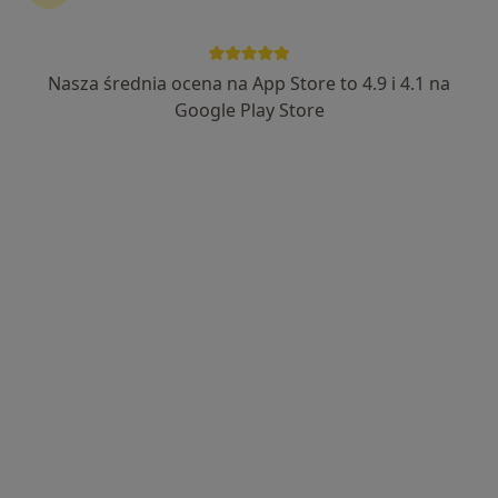
Nasza średnia ocena na App Store to 4.9 i 4.1 na
Google Play Store
Bezpieczne płatności
Maria Tarczewska-Sierko
·
Więcej
Dietetyk
8 opinii
Adres 1
Adres 2
Online
Bolesława Chrobrego 52/8, Zielona Góra
•
Mapa
ASC - CENTRUM ZDROWIA
Konsultacja dietetyczna
150 zł
Specjalista nie oferuje umawiania online pod tym adresem.
Poproś o wizytę