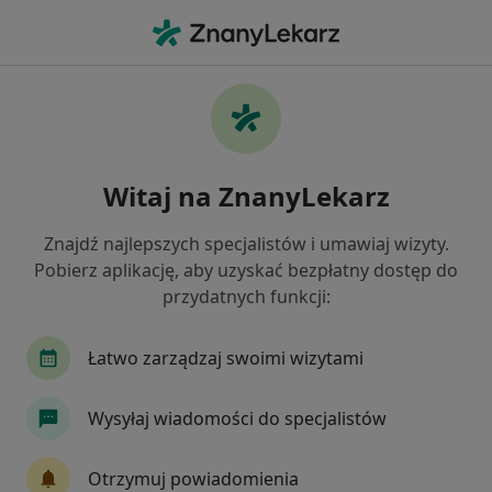
Me
Zaburzenia Miesiączkowania • Zielona Góra, lubuskie
Filtry
• 1
Ubezpieczenie
Map
Zaburzenia miesiączkowania specjaliści w
Witaj na ZnanyLekarz
Zielonej Górze
Jak działają wyniki wyszukiwania
Znajdź najlepszych specjalistów i umawiaj wizyty.
Pobierz aplikację, aby uzyskać bezpłatny dostęp do
przydatnych funkcji:
Jakiego specjalisty szukasz?
Ginekolog
Chirurg
Endokrynolog
Int
Łatwo zarządzaj swoimi wizytami
Wysyłaj wiadomości do specjalistów
Otrzymuj powiadomienia