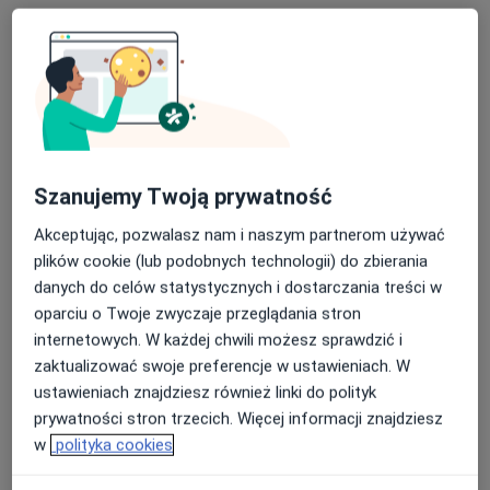
Poproś o wizytę
Szanujemy Twoją prywatność
Akceptując, pozwalasz nam i naszym partnerom używać
plików cookie (lub podobnych technologii) do zbierania
danych do celów statystycznych i dostarczania treści w
lek. Kornelia Walczak
oparciu o Twoje zwyczaje przeglądania stron
·
Więcej
Ginekolog
internetowych. W każdej chwili możesz sprawdzić i
135 opinii
zaktualizować swoje preferencje w ustawieniach. W
Władysława Jagiełły 44, Zielona Góra
•
Mapa
ustawieniach znajdziesz również linki do polityk
Laber Clinic
prywatności stron trzecich. Więcej informacji znajdziesz
Konsultacja ginekologiczna
350 zł
w
polityka cookies
Specjalista nie oferuje umawiania online pod tym adresem.