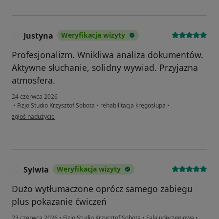
Justyna
Weryfikacja wizyty
J
Profesjonalizm. Wnikliwa analiza dokumentów.
Aktywne słuchanie, solidny wywiad. Przyjazna
atmosfera.
24 czerwca 2026
•
Fizjo Studio Krzysztof Sobota
•
rehabilitacja kręgosłupa
•
w opinii użytkownika Justyna
zgłoś nadużycie
Sylwia
Weryfikacja wizyty
S
Dużo wytłumaczone oprócz samego zabiegu
plus pokazanie ćwiczeń
23 czerwca 2026
•
Fizjo Studio Krzysztof Sobota
•
Fala uderzeniowa
•