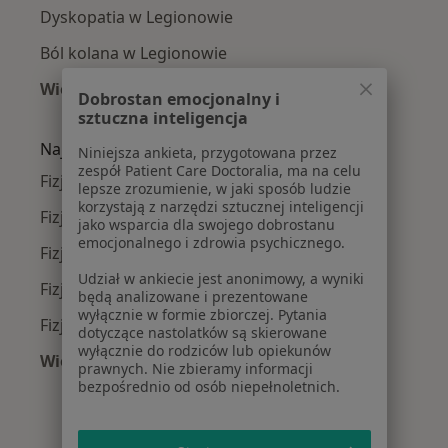
Dyskopatia w Legionowie
Ból kolana w Legionowie
Więcej (15)
Dobrostan emocjonalny i
Więcej w kategorii: Najczęście leczone chorob
sztuczna inteligencja
Najpopularniejsze ubezpieczenia
Niniejsza ankieta, przygotowana przez
zespół Patient Care Doctoralia, ma na celu
Fizjoterapeuci z NFZ w Legionowie
lepsze zrozumienie, w jaki sposób ludzie
korzystają z narzędzi sztucznej inteligencji
Fizjoterapeuci z Medicover w Legionowie
jako wsparcia dla swojego dobrostanu
emocjonalnego i zdrowia psychicznego.
Fizjoterapeuci z Signal Iduna w Legionowie
Udział w ankiecie jest anonimowy, a wyniki
Fizjoterapeuci z LUX MED w Legionowie
będą analizowane i prezentowane
wyłącznie w formie zbiorczej. Pytania
Fizjoterapeuci z POLMED w Legionowie
dotyczące nastolatków są skierowane
wyłącznie do rodziców lub opiekunów
Więcej (1)
prawnych. Nie zbieramy informacji
Więcej w kategorii: Najpopularniejsze ubezpie
bezpośrednio od osób niepełnoletnich.