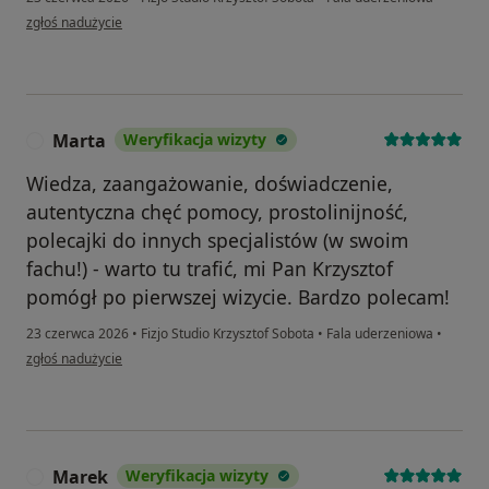
w opinii użytkownika Sylwia
zgłoś nadużycie
Marta
Weryfikacja wizyty
M
Wiedza, zaangażowanie, doświadczenie,
autentyczna chęć pomocy, prostolinijność,
polecajki do innych specjalistów (w swoim
fachu!) - warto tu trafić, mi Pan Krzysztof
pomógł po pierwszej wizycie. Bardzo polecam!
23 czerwca 2026
•
Fizjo Studio Krzysztof Sobota
•
Fala uderzeniowa
•
w opinii użytkownika Marta
zgłoś nadużycie
Marek
Weryfikacja wizyty
M