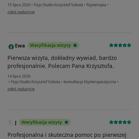
15 lipca 2026
•
Fizjo Studio Krzysztof Sobota
•
fizjoterapia
•
w opinii użytkownika Podwyscoach
zgłoś nadużycie
Ewa
Weryfikacja wizyty
E
Pierwsza wizyta, dokładny wywiad, bardzo
profesjonalnie. Polecam Pana Krzysztofa.
14 lipca 2026
•
Fizjo Studio Krzysztof Sobota
•
konsultacja fizjoterapeutyczna
•
w opinii użytkownika Ewa
zgłoś nadużycie
J
Weryfikacja wizyty
Profesjonalna i skuteczna pomoc po pierwszej