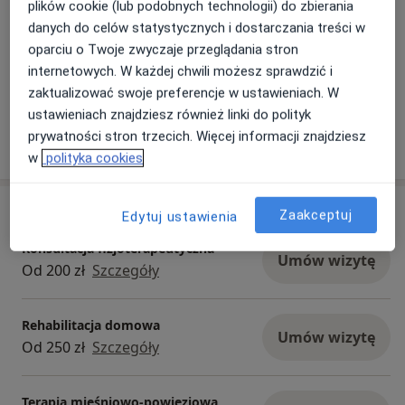
plików cookie (lub podobnych technologii) do zbierania
Aktualności
danych do celów statystycznych i dostarczania treści w
oparciu o Twoje zwyczaje przeglądania stron
mgr Krzysztof Sobota
internetowych. W każdej chwili możesz sprawdzić i
Warszawska 60a, 05-120 Legionowo
zaktualizować swoje preferencje w ustawieniach. W
Klub Sandow
ustawieniach znajdziesz również linki do polityk
prywatności stron trzecich. Więcej informacji znajdziesz
02/07/2026
w
polityka cookies
Usługi i ceny
Zaakceptuj
Edytuj ustawienia
Konsultacja fizjoterapeutyczna
Umów wizytę
Od 200 zł
Szczegóły
Rehabilitacja domowa
Umów wizytę
Od 250 zł
Szczegóły
Terapia mięśniowo-powięziowa