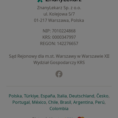
ZnanyLekarz Sp. z o.o.
ul. Kolejowa 5/7
01-217 Warszawa, Polska
NIP: ⁠7010224868
KRS: ⁠0000347997
REGON: ⁠142276657
Sąd Rejonowy dla m.st. Warszawy w Warszawie XII
Wydział Gospodarczy KRS
Facebook
otwiera się w nowej karcie
otwiera się w nowej karcie
otwiera się w nowej karcie
otwiera się w nowej karcie
otwiera się w nowej karci
otwiera się
otwi
Polska
,
Türkiye
,
España
,
Italia
,
Deutschland
,
Česko
,
otwiera się w nowej karcie
otwiera się w nowej karcie
otwiera się w nowej karcie
otwiera się w nowej kar
otwiera się 
otwier
Portugal
,
México
,
Chile
,
Brasil
,
Argentina
,
Perú
,
otwiera się w nowej karc
Colombia