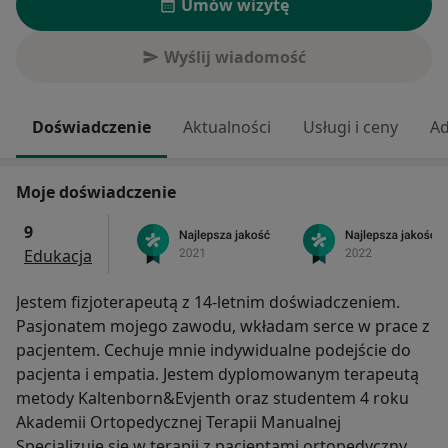
Umów wizytę
Wyślij wiadomość
Doświadczenie
Aktualności
Usługi i ceny
Ad
Moje doświadczenie
9
Edukacja
Jestem fizjoterapeutą z 14-letnim doświadczeniem.
Pasjonatem mojego zawodu, wkładam serce w prace z
pacjentem. Cechuje mnie indywidualne podejście do
pacjenta i empatia. Jestem dyplomowanym terapeutą
metody Kaltenborn&Evjenth oraz studentem 4 roku
Akademii Ortopedycznej Terapii Manualnej
Specjalizuję się w terapii z pacjentami ortopedycznymi,