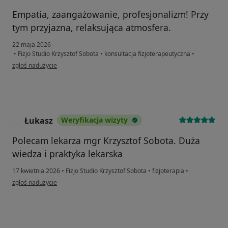
Empatia, zaangażowanie, profesjonalizm! Przy
tym przyjazna, relaksująca atmosfera.
22 maja 2026
•
Fizjo Studio Krzysztof Sobota
•
konsultacja fizjoterapeutyczna
•
w opinii użytkownika Marek
zgłoś nadużycie
Łukasz
Weryfikacja wizyty
Ł
Polecam lekarza mgr Krzysztof Sobota. Duża
wiedza i praktyka lekarska
17 kwietnia 2026
•
Fizjo Studio Krzysztof Sobota
•
fizjoterapia
•
w opinii użytkownika Łukasz
zgłoś nadużycie