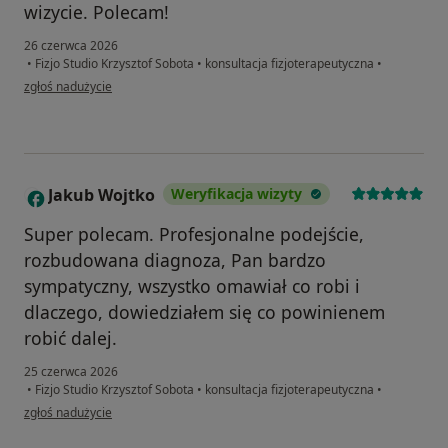
wizycie. Polecam!
26 czerwca 2026
•
Fizjo Studio Krzysztof Sobota
•
konsultacja fizjoterapeutyczna
•
w opinii użytkownika J
zgłoś nadużycie
Jakub Wojtko
Weryfikacja wizyty
J
Super polecam. Profesjonalne podejście,
rozbudowana diagnoza, Pan bardzo
sympatyczny, wszystko omawiał co robi i
dlaczego, dowiedziałem się co powinienem
robić dalej.
25 czerwca 2026
•
Fizjo Studio Krzysztof Sobota
•
konsultacja fizjoterapeutyczna
•
w opinii użytkownika Jakub Wojtko
zgłoś nadużycie