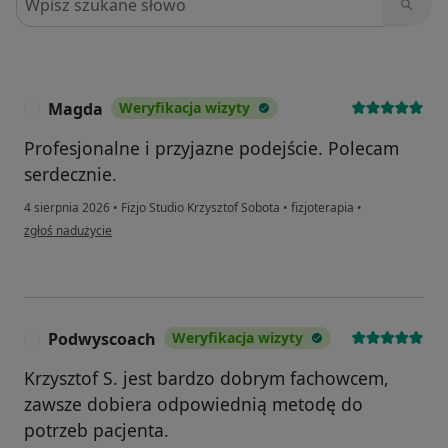
Magda
Weryfikacja wizyty
M
Profesjonalne i przyjazne podejście. Polecam
serdecznie.
4 sierpnia 2026
•
Fizjo Studio Krzysztof Sobota
•
fizjoterapia
•
w opinii użytkownika Magda
zgłoś nadużycie
Podwyscoach
Weryfikacja wizyty
P
Krzysztof S. jest bardzo dobrym fachowcem,
zawsze dobiera odpowiednią metodę do
potrzeb pacjenta.