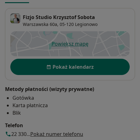
Fizjo Studio Krzysztof Sobota
Warszawska 60a,
05-120
Legionowo
Powiększ mapę
otwiera się w nowej karcie
Dostępność
Pokaż kalendarz
Metody płatności (wizyty prywatne)
Gotówka
Karta płatnicza
Blik
Telefon
22 330...
Pokaż numer telefonu