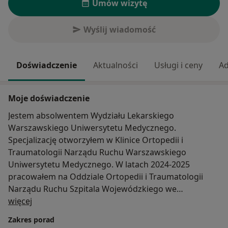
Umów wizytę
Wyślij wiadomość
Doświadczenie
Aktualności
Usługi i ceny
Ad
Moje doświadczenie
Jestem absolwentem Wydziału Lekarskiego
Warszawskiego Uniwersytetu Medycznego.
Specjalizację otworzyłem w Klinice Ortopedii i
Traumatologii Narządu Ruchu Warszawskiego
Uniwersytetu Medycznego. W latach 2024-2025
pracowałem na Oddziale Ortopedii i Traumatologii
Narządu Ruchu Szpitala Wojewódzkiego we
O mnie
Włocławku. Obecnie jestem w trakcie specjalizacji z
więcej
Ortopedii i Traumatologii Narządu Ruchu w Szpitalu
Zakres porad
Matki Bożej Nieustającej Pomocy w Wołominie.