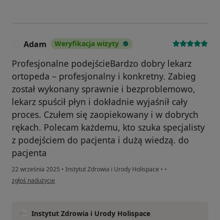
Adam
Weryfikacja wizyty
A
Profesjonalne podejścieBardzo dobry lekarz
ortopeda – profesjonalny i konkretny. Zabieg
został wykonany sprawnie i bezproblemowo,
lekarz spuścił płyn i dokładnie wyjaśnił cały
proces. Czułem się zaopiekowany i w dobrych
rękach. Polecam każdemu, kto szuka specjalisty
z podejściem do pacjenta i dużą wiedzą. do
pacjenta
22 września 2025
•
Instytut Zdrowia i Urody Holispace
•
•
w opinii użytkownika Adam
zgłoś nadużycie
Instytut Zdrowia i Urody Holispace