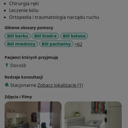
Chirurgia ręki
Zawodowo interesuję się leczeniem urazów narządu
Leczenie bólu
ruchu, chirurgią ręki oraz technikami chirurgii
Ortopedia i traumatologia narządu ruchu
mikroinwazyjnej, a także medycyną stylu życia oraz
leczeniem bólu narządu ruchu, zarówno
Główne obszary pomocy
pooperacyjnego i przewlekłego skupiając się na
Ból barku
Ból biodra
Ból kolana
leczeniu zachowawczym.
a11y_sr_more_diseas
Ból miednicy
Ból pachwiny
+62
Zapraszam do konsultacji.
Pacjenci których przyjmuję
Dorośli
Rodzaje konsultacji
Stacjonarne
Zobacz lokalizacje (1)
Zdjęcia i filmy