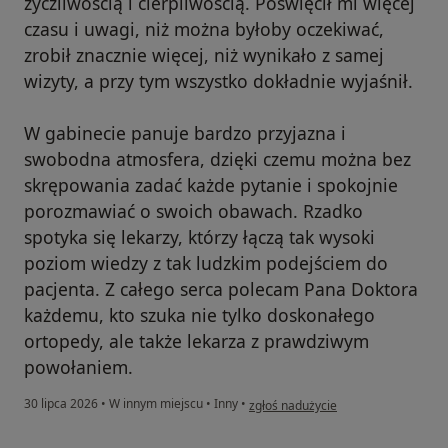
życzliwością i cierpliwością. Poświęcił mi więcej
czasu i uwagi, niż można byłoby oczekiwać,
zrobił znacznie więcej, niż wynikało z samej
wizyty, a przy tym wszystko dokładnie wyjaśnił.
W gabinecie panuje bardzo przyjazna i
swobodna atmosfera, dzięki czemu można bez
skrępowania zadać każde pytanie i spokojnie
porozmawiać o swoich obawach. Rzadko
spotyka się lekarzy, którzy łączą tak wysoki
poziom wiedzy z tak ludzkim podejściem do
pacjenta. Z całego serca polecam Pana Doktora
każdemu, kto szuka nie tylko doskonałego
ortopedy, ale także lekarza z prawdziwym
powołaniem.
w opinii użytkownika Kaja
30 lipca 2026
•
W innym miejscu
•
Inny
•
zgłoś nadużycie