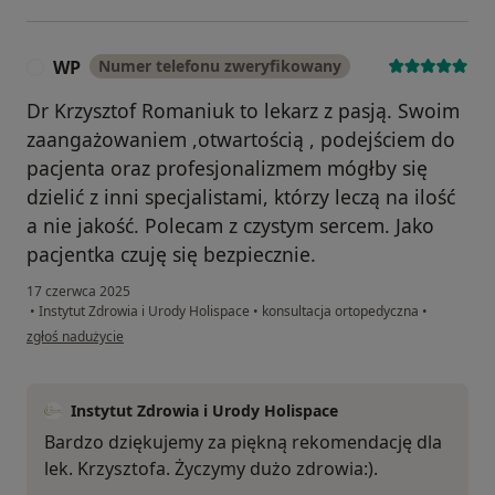
WP
Numer telefonu zweryfikowany
W
Dr Krzysztof Romaniuk to lekarz z pasją. Swoim
zaangażowaniem ,otwartością , podejściem do
pacjenta oraz profesjonalizmem mógłby się
dzielić z inni specjalistami, którzy leczą na ilość
a nie jakość. Polecam z czystym sercem. Jako
pacjentka czuję się bezpiecznie.
17 czerwca 2025
•
Instytut Zdrowia i Urody Holispace
•
konsultacja ortopedyczna
•
w opinii użytkownika WP
zgłoś nadużycie
Instytut Zdrowia i Urody Holispace
Bardzo dziękujemy za piękną rekomendację dla
lek. Krzysztofa. Życzymy dużo zdrowia:).