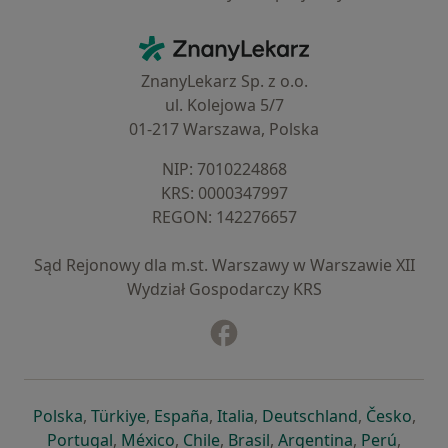
Kontakt
ZnanyLekarz - Strona główna
ZnanyLekarz Sp. z o.o.
ul. Kolejowa 5/7
01-217 Warszawa, Polska
NIP: ⁠7010224868
KRS: ⁠0000347997
REGON: ⁠142276657
Sąd Rejonowy dla m.st. Warszawy w Warszawie XII
Wydział Gospodarczy KRS
Facebook
otwiera się w nowej karcie
otwiera się w nowej karcie
otwiera się w nowej karcie
otwiera się w nowej karcie
otwiera się w nowej karci
otwiera się
otwi
Polska
,
Türkiye
,
España
,
Italia
,
Deutschland
,
Česko
,
otwiera się w nowej karcie
otwiera się w nowej karcie
otwiera się w nowej karcie
otwiera się w nowej kar
otwiera się 
otwier
Portugal
,
México
,
Chile
,
Brasil
,
Argentina
,
Perú
,