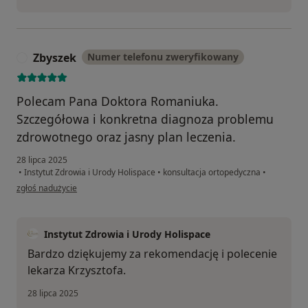
Zbyszek
Numer telefonu zweryfikowany
Z
Polecam Pana Doktora Romaniuka.
Szczegółowa i konkretna diagnoza problemu
zdrowotnego oraz jasny plan leczenia.
28 lipca 2025
•
Instytut Zdrowia i Urody Holispace
•
konsultacja ortopedyczna
•
w opinii użytkownika Zbyszek
zgłoś nadużycie
Instytut Zdrowia i Urody Holispace
Bardzo dziękujemy za rekomendację i polecenie
lekarza Krzysztofa.
28 lipca 2025