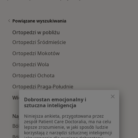
Powiązane wyszukiwania
Ortopedzi w pobliżu
Ortopedzi Śródmieście
Ortopedzi Mokotów
Ortopedzi Wola
Ortopedzi Ochota
Ortopedzi Praga-Południe
Więcej (14)
Dobrostan emocjonalny i
Więcej w kategorii: Ortopedzi w pobliżu
sztuczna inteligencja
Najczęście leczone choroby
Niniejsza ankieta, przygotowana przez
zespół Patient Care Doctoralia, ma na celu
Ból kolana w Warszawie
lepsze zrozumienie, w jaki sposób ludzie
korzystają z narzędzi sztucznej inteligencji
Ból biodra w Warszawie