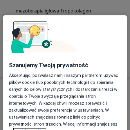
mezoterapia igłowa Tropokolagen
iniekcje sterydowe, blokady,
iniekcje z kwasu hialuronowego,
Dowiedz się więcej
Cellular Matrix – kwas hialuronowy z osoczem,
14/06/2026
KioMedine płynny implant na chorobę
zwyrodnienia stawów kolanowych,
Synolis VA kwas hialuronowy z sorbitolem,
Szanujemy Twoją prywatność
Akceptując, pozwalasz nam i naszym partnerom używać
plików cookie (lub podobnych technologii) do zbierania
Usługi i ceny
danych do celów statystycznych i dostarczania treści w
oparciu o Twoje zwyczaje przeglądania stron
Konsultacja ortopedyczna
Umów wizytę
internetowych. W każdej chwili możesz sprawdzić i
300 zł
Szczegóły
zaktualizować swoje preferencje w ustawieniach. W
ustawieniach znajdziesz również linki do polityk
Blokady przeciwbólowe
prywatności stron trzecich. Więcej informacji znajdziesz
Umów wizytę