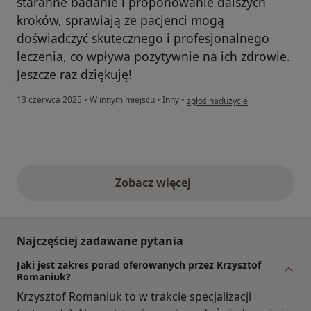
staranne badanie i proponowanie dalszych
kroków, sprawiają ze pacjenci mogą
doświadczyć skutecznego i profesjonalnego
leczenia, co wpływa pozytywnie na ich zdrowie.
Jeszcze raz dziękuję!
w opinii użytkownika Katarzyna
13 czerwca 2025
•
W innym miejscu
•
Inny
•
zgłoś nadużycie
Zobacz więcej
opinie powyżej
Najczęściej zadawane pytania
Jaki jest zakres porad oferowanych przez Krzysztof
Romaniuk?
Krzysztof Romaniuk to w trakcie specjalizacji