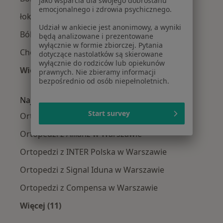
jako wsparcia dla swojego dobrostanu
emocjonalnego i zdrowia psychicznego.
łokieć tenisisty w Warszawie
Udział w ankiecie jest anonimowy, a wyniki
Ból barku w Warszawie
będą analizowane i prezentowane
wyłącznie w formie zbiorczej. Pytania
Choroby zwyrodnieniowe w Warszawie
dotyczące nastolatków są skierowane
wyłącznie do rodziców lub opiekunów
Więcej (15)
prawnych. Nie zbieramy informacji
bezpośrednio od osób niepełnoletnich.
Więcej w kategorii: Najczęście leczone chorob
Najpopularniejsze ubezpieczenia
Start survey
Ortopedzi z Medicover w Warszawie
Ortopedzi z Allianz w Warszawie
Ortopedzi z INTER Polska w Warszawie
Ortopedzi z Signal Iduna w Warszawie
Ortopedzi z Compensa w Warszawie
Więcej (11)
Więcej w kategorii: Najpopularniejsze ubezpi