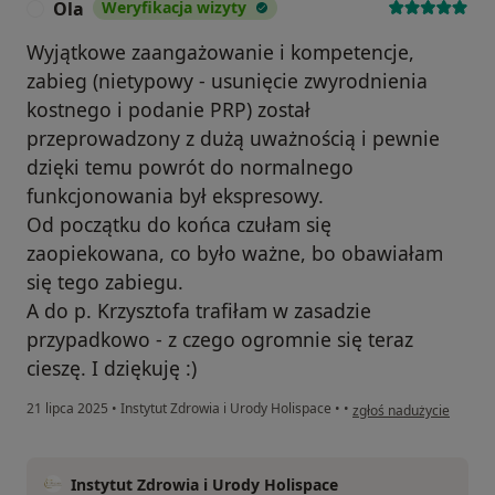
Ola
Weryfikacja wizyty
O
Wyjątkowe zaangażowanie i kompetencje,
zabieg (nietypowy - usunięcie zwyrodnienia
kostnego i podanie PRP) został
przeprowadzony z dużą uważnością i pewnie
dzięki temu powrót do normalnego
funkcjonowania był ekspresowy.
Od początku do końca czułam się
zaopiekowana, co było ważne, bo obawiałam
się tego zabiegu.
A do p. Krzysztofa trafiłam w zasadzie
przypadkowo - z czego ogromnie się teraz
cieszę. I dziękuję :)
w opinii użytkownika Ol
21 lipca 2025
•
Instytut Zdrowia i Urody Holispace
•
•
zgłoś nadużycie
Instytut Zdrowia i Urody Holispace