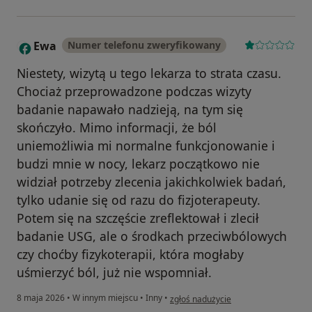
Ewa
Numer telefonu zweryfikowany
E
Niestety, wizytą u tego lekarza to strata czasu.
Chociaż przeprowadzone podczas wizyty
badanie napawało nadzieją, na tym się
skończyło. Mimo informacji, że ból
uniemożliwia mi normalne funkcjonowanie i
budzi mnie w nocy, lekarz początkowo nie
widział potrzeby zlecenia jakichkolwiek badań,
tylko udanie się od razu do fizjoterapeuty.
Potem się na szczęście zreflektował i zlecił
badanie USG, ale o środkach przeciwbólowych
czy choćby fizykoterapii, która mogłaby
uśmierzyć ból, już nie wspomniał.
w opinii użytkownika Ewa
8 maja 2026
•
W innym miejscu
•
Inny
•
zgłoś nadużycie