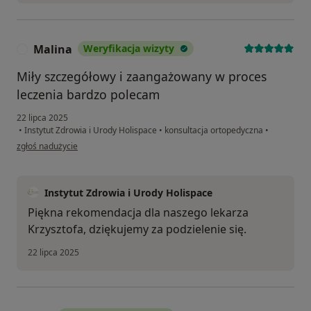
Malina
Weryfikacja wizyty
M
Miły szczegółowy i zaangażowany w proces
leczenia bardzo polecam
22 lipca 2025
•
Instytut Zdrowia i Urody Holispace
•
konsultacja ortopedyczna
•
w opinii użytkownika Malina
zgłoś nadużycie
Instytut Zdrowia i Urody Holispace
Piękna rekomendacja dla naszego lekarza
Krzysztofa, dziękujemy za podzielenie się.
22 lipca 2025