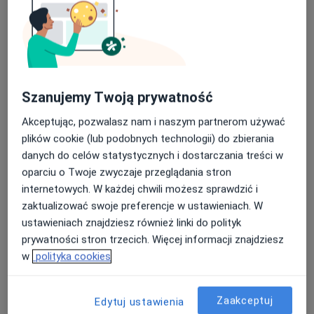
dr n. med. Maria Magdalena Wysocka-
Szanujemy Twoją prywatność
Bąkowska
·
Więcej
Neurolog
Akceptując, pozwalasz nam i naszym partnerom używać
643 opinie
plików cookie (lub podobnych technologii) do zbierania
danych do celów statystycznych i dostarczania treści w
Adres 1
Adres 2
Adres 3
Online 1
O
oparciu o Twoje zwyczaje przeglądania stron
internetowych. W każdej chwili możesz sprawdzić i
ul. Dembińskiego 4C, Warszawa
•
Mapa
zaktualizować swoje preferencje w ustawieniach. W
Gabinet Lekarski dr med Maria Wysocka-Bąkowska
ustawieniach znajdziesz również linki do polityk
prywatności stron trzecich. Więcej informacji znajdziesz
Konsultacja neurologiczna
od 300 zł
w
polityka cookies
Specjalista nie oferuje umawiania online pod tym adresem.
Poproś o wizytę
Zaakceptuj
Edytuj ustawienia