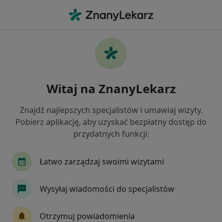
Me
Zaburzenia Czucia • Warszawa, mazowieckie
Filtry
• 1
Ubezpieczenie
Map
Zaburzenia czucia specjaliści w Warszawie
Witaj na ZnanyLekarz
Jak działają wyniki wyszukiwania
Znajdź najlepszych specjalistów i umawiaj wizyty.
Pobierz aplikację, aby uzyskać bezpłatny dostęp do
Jakiego specjalisty szukasz?
przydatnych funkcji:
Fizjoterapeuta
Neurolog
Ortopeda
D
Łatwo zarządzaj swoimi wizytami
Wysyłaj wiadomości do specjalistów
Otrzymuj powiadomienia