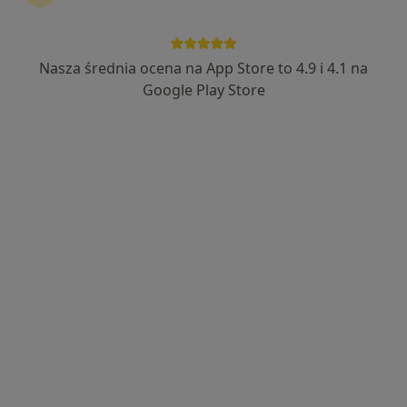
Nasza średnia ocena na App Store to 4.9 i 4.1 na
Bezpieczne płatności
Google Play Store
mgr Filip Kursa
·
Więcej
Fizjoterapeuta
32 opinie
Szeligowska 25, Warszawa
•
Mapa
Fizjoterapia Filip Kursa
Dry Needling suche igłowanie
220 zł
Specjalista nie oferuje umawiania online pod tym adresem.
Poproś o wizytę