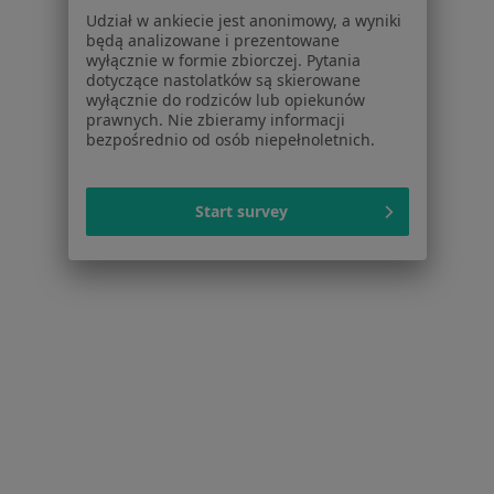
Nadciśnienie tętnicze w Warszawie
Udział w ankiecie jest anonimowy, a wyniki
będą analizowane i prezentowane
Niewydolność serca w Warszawie
wyłącznie w formie zbiorczej. Pytania
dotyczące nastolatków są skierowane
Choroba wieńcowa w Warszawie
wyłącznie do rodziców lub opiekunów
prawnych. Nie zbieramy informacji
Cukrzyca w Warszawie
bezpośrednio od osób niepełnoletnich.
Zaburzenia rytmu serca w Warszawie
Start survey
Więcej (15)
Więcej w kategorii: Schorzenia w Warszawie
Strona Główna
Choroby
Zaburzenia Czucia
Zmień miasto
Warszawa
Zmień miasto