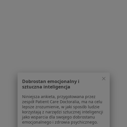
1
2
3
4
5
...
11
Powiązane wyszukiwania
W pobliżu Warszawy
Zaburzenia czucia w Pruszkowie
Zaburzenia czucia w Piasecznie
Zaburzenia czucia w Otwocku
Dobrostan emocjonalny i
Zaburzenia czucia w Konstancinie-Jeziornie
sztuczna inteligencja
Zaburzenia czucia w Łomiankach
Niniejsza ankieta, przygotowana przez
zespół Patient Care Doctoralia, ma na celu
Więcej (9)
lepsze zrozumienie, w jaki sposób ludzie
Więcej w kategorii: W pobliżu Warszawy
korzystają z narzędzi sztucznej inteligencji
jako wsparcia dla swojego dobrostanu
Schorzenia w Warszawie
emocjonalnego i zdrowia psychicznego.